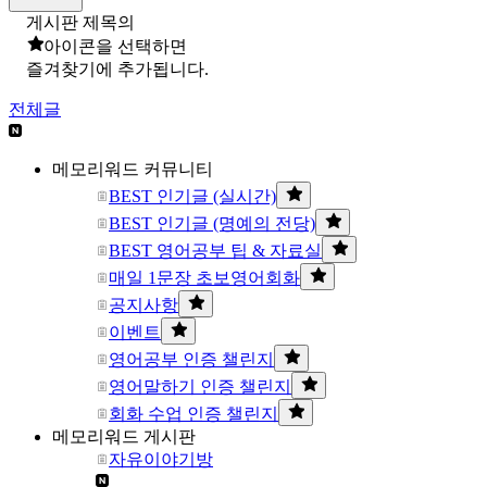
게시판 제목의
아이콘을 선택하면
즐겨찾기에 추가됩니다.
전체글
메모리워드 커뮤니티
BEST 인기글 (실시간)
BEST 인기글 (명예의 전당)
BEST 영어공부 팁 & 자료실
매일 1문장 초보영어회화
공지사항
이벤트
영어공부 인증 챌린지
영어말하기 인증 챌린지
회화 수업 인증 챌린지
메모리워드 게시판
자유이야기방