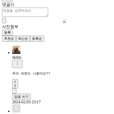
댓글
15
사진첨부
등록
추천순
최신순
등록순
skdus
우아 라면도 나왔어요??
1
답글 쓰기
2024.02.03 23:17