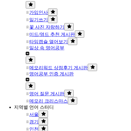
가입인사
일기쓰기
꽃 사진 자랑하기
미드/영드 추천 게시판
타임캡슐 열어보기
일상 속 영어공부
메모리워드 상점후기 게시판
영어공부 인증 게시판
영어 질문 게시판
메모리 크리스마스
지역별 언어 스터디
서울
경기
인천