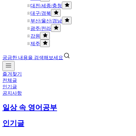
대전/세종/충청
대구/경북
부산/울산/경남
광주/전라
강원
제주
궁금한 내용을 검색해보세요
즐겨찾기
전체글
인기글
공지사항
일상 속 영어공부
인기글