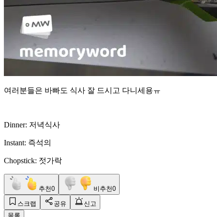
여러분들은 바빠도 식사 잘 드시고 다니세용ㅠ
Dinner: 저녁식사
Instant: 즉석의
Chopstick: 젓가락
추천
0
비추천
0
스크랩
공유
신고
목록