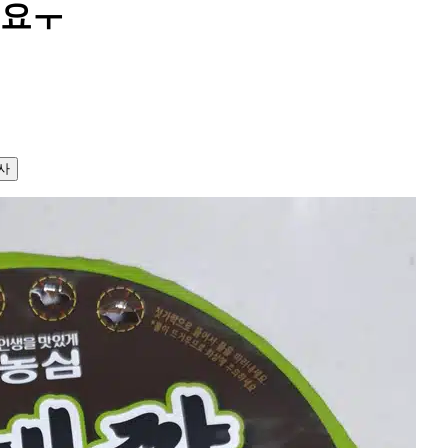
네요ㅜ
사