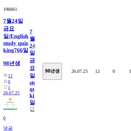
196661
7월24일
금요
7
일/English
월
study quiz
24
king766일
일
금
98년생
요
98년생
26.07.25
12
0
일/English
12
0
study
1
quiz
26.07.25
king766
일
0
댓글