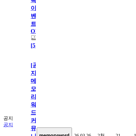
독
이
벤
트
OPEN!
[
5
]
[공
지]
메
모
리
워
드
공지
커
공지
뮤
26.03.26
2천
21
memoryword