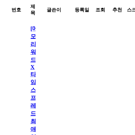
제
번호
글쓴이
등록일
조회
추천
스
목
[메
모
리
워
드
X
타
임
스
프
레
드]
최
애