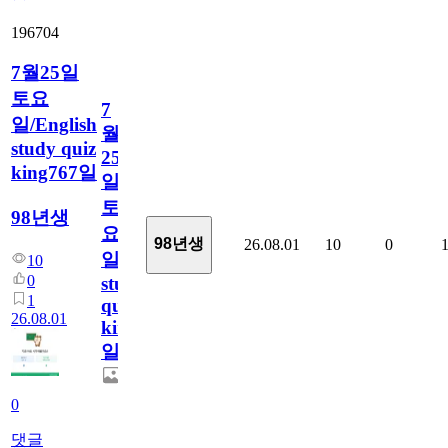
196704
7월25일
토요
7
일/English
월
study quiz
25
king767일
일
토
98년생
요
98년생
26.08.01
10
0
일/English
10
0
study
1
quiz
26.08.01
king767
일
0
댓글