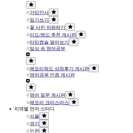
가입인사
일기쓰기
꽃 사진 자랑하기
미드/영드 추천 게시판
타임캡슐 열어보기
일상 속 영어공부
메모리워드 상점후기 게시판
영어공부 인증 게시판
영어 질문 게시판
메모리 크리스마스
지역별 언어 스터디
서울
경기
인천