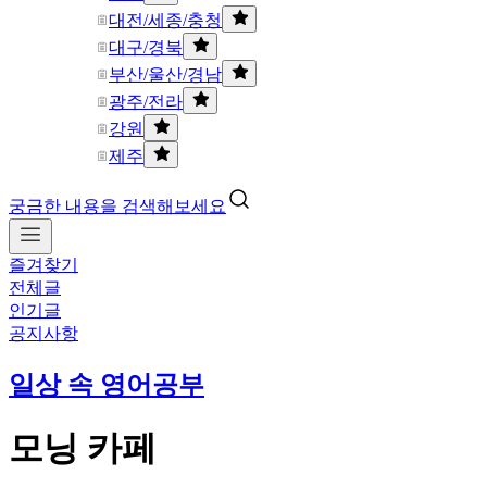
대전/세종/충청
대구/경북
부산/울산/경남
광주/전라
강원
제주
궁금한 내용을 검색해보세요
즐겨찾기
전체글
인기글
공지사항
일상 속 영어공부
모닝 카페