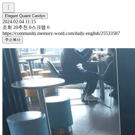
Elegant Quaint Carolyn
2024.02.04 11:15
조회
20
추천
0
스크랩
0
https://community.memory-word.com/daily-english/25533587
주소복사