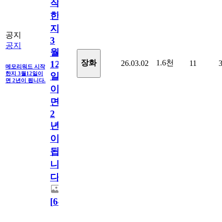
작
한
지
공지
3
공지
월
1.6천
장화
26.03.02
11
12
메모리워드 시작
한지 3월12일이
일
면 2년이 됩니다.
이
면
2
년
이
됩
니
다.
[
64
]