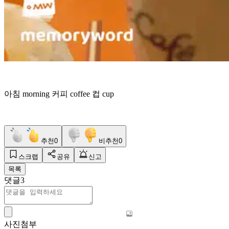
아침 morning 커피 coffee 컵 cup
추천
0
비추천
0
스크랩
공유
신고
목록
댓글
3
사진첨부