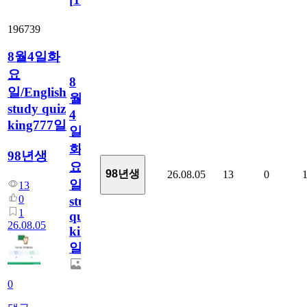
196739
8월4일화
요
8
일/English
월
study quiz
4
king777일
일
화
98년생
요
98년생
26.08.05
13
0
일/English
13
0
study
1
quiz
26.08.05
king777
일
0