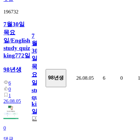
196732
7월30일
목요
7
일/English
월
study quiz
30
king772일
일
목
98년생
요
98년생
26.08.05
6
0
일/English
6
0
study
1
quiz
26.08.05
king772
일
0
댓글