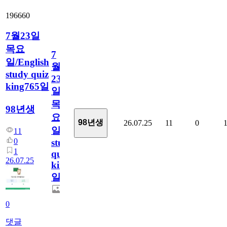
196660
7월23일
목요
7
일/English
월
study quiz
23
king765일
일
목
98년생
요
98년생
26.07.25
11
0
일/English
11
0
study
1
quiz
26.07.25
king765
일
0
댓글