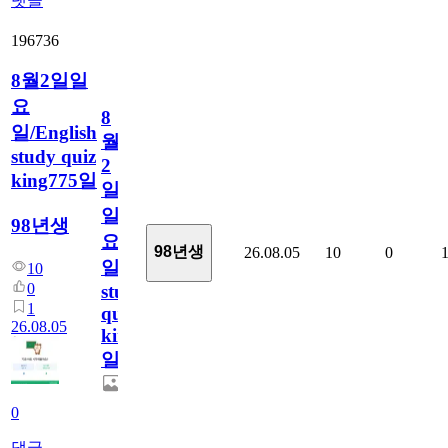
댓글
196736
8월2일일
요
8
일/English
월
study quiz
2
king775일
일
일
98년생
요
98년생
26.08.05
10
0
일/English
10
0
study
1
quiz
26.08.05
king775
일
0
댓글