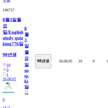
댓글
196737
8월3일월
요
8
일/English
월
study quiz
3
king776일
일
월
98년생
요
98년생
26.08.05
10
0
일/English
10
0
study
1
quiz
26.08.05
king776
일
0