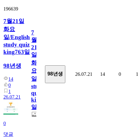
196639
7월21일
화요
7
일/English
월
study quiz
21
king763일
일
화
98년생
요
98년생
26.07.21
14
0
일/English
14
0
study
1
quiz
26.07.21
king763
일
0
댓글