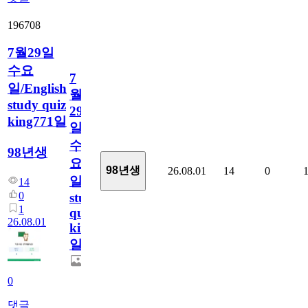
196708
7월29일
수요
7
일/English
월
study quiz
29
king771일
일
수
98년생
요
98년생
26.08.01
14
0
일/English
14
0
study
1
quiz
26.08.01
king771
일
0
댓글