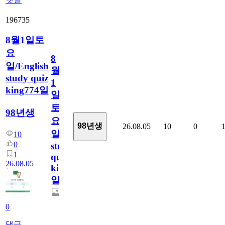
196735
8월1일토
요
8
일/English
월
study quiz
1
king774일
일
토
98년생
요
98년생
26.08.05
10
0
일/English
10
0
study
1
quiz
26.08.05
king774
일
0
댓글