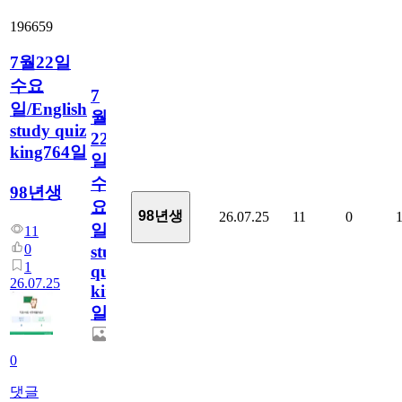
196659
7월22일
수요
7
일/English
월
study quiz
22
king764일
일
수
98년생
요
98년생
26.07.25
11
0
일/English
11
0
study
1
quiz
26.07.25
king764
일
0
댓글