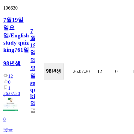
196630
7월19일
일요
7
일/English
월
study quiz
19
king761일
일
일
98년생
요
98년생
26.07.20
12
0
일/English
12
0
study
1
quiz
26.07.20
king761
일
0
댓글