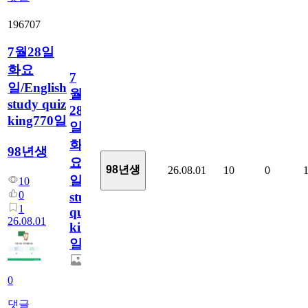
196707
7월28일
화요
7
일/English
월
study quiz
28
king770일
일
화
98년생
요
98년생
26.08.01
10
0
일/English
10
0
study
1
quiz
26.08.01
king770
일
0
댓글