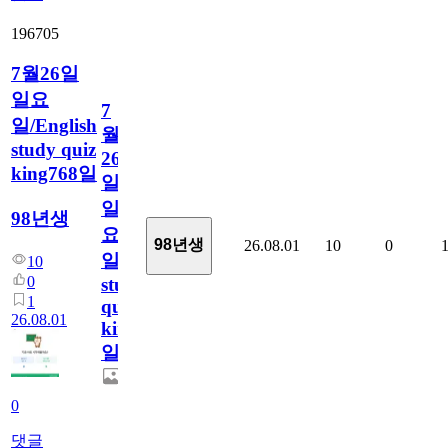
196705
7월26일
일요
7
일/English
월
study quiz
26
king768일
일
일
98년생
요
98년생
26.08.01
10
0
일/English
10
0
study
1
quiz
26.08.01
king768
일
0
댓글