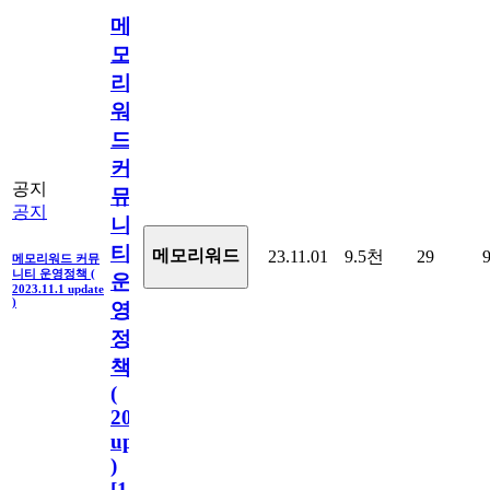
메
모
리
워
드
커
공지
뮤
공지
니
티
메모리워드
23.11.01
9.5천
29
메모리워드 커뮤
니티 운영정책 (
운
2023.11.1 update
)
영
정
책
(
2023.11.1
update
)
[
110
]