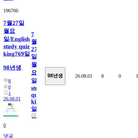
196706
7월27일
월요
7
일/English
월
study quiz
27
king769일
일
월
98년생
요
98년생
26.08.01
8
0
일/English
8
0
study
1
quiz
26.08.01
king769
일
0
댓글