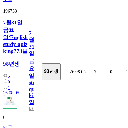
196733
7월31일
금요
7
일/English
월
study quiz
31
king773일
일
금
98년생
요
98년생
26.08.05
5
0
일/English
5
0
study
1
quiz
26.08.05
king773
일
0
댓글