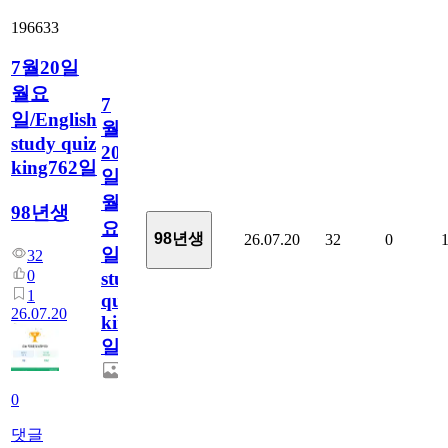
196633
7월20일
월요
7
일/English
월
study quiz
20
king762일
일
월
98년생
요
98년생
26.07.20
32
0
일/English
32
0
study
1
quiz
26.07.20
king762
일
0
댓글