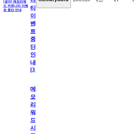
니
[공지] 메모리워
드 커뮤니티 이벤
티
트 중단 안내
이
벤
트
중
단
안
내
[
31
]
메
모
리
워
드
시