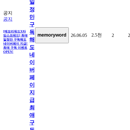
일
정
공지
만
공지
구
독
[메모리워드X타
2.5천
memoryword
26.06.05
2
임스프레드] 최애
해
일정만 구독해도
네이버페이 지급!
도
최애 구독 이벤트
OPEN!
네
이
버
페
이
지
급!
최
애
구