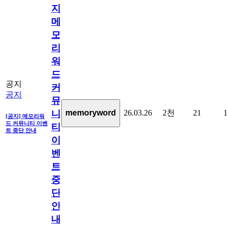
지]
메
모
리
워
드
공지
커
공지
뮤
26.03.26
2천
21
memoryword
니
[공지] 메모리워
드 커뮤니티 이벤
티
트 중단 안내
이
벤
트
중
단
안
내