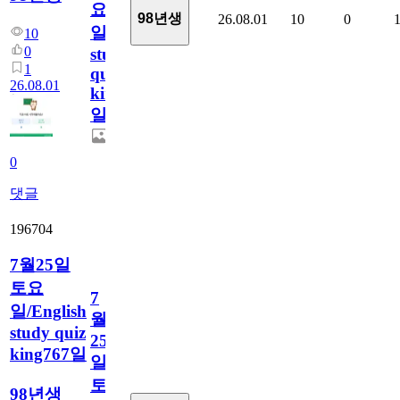
요
98년생
26.08.01
10
0
일/English
10
0
study
1
quiz
26.08.01
king768
일
0
댓글
196704
7월25일
토요
7
일/English
월
study quiz
25
king767일
일
토
98년생