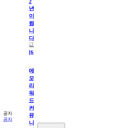
2
년
이
됩
니
다.
[
64
]
메
모
리
워
드
커
공지
뮤
공지
니