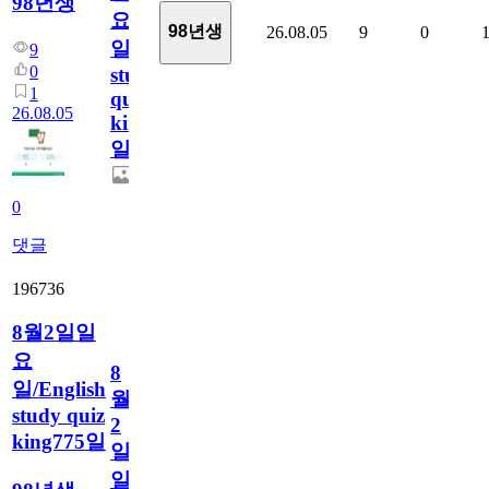
98년생
요
98년생
26.08.05
9
0
일/English
9
0
study
1
quiz
26.08.05
king776
일
0
댓글
196736
8월2일일
요
8
일/English
월
study quiz
2
king775일
일
일