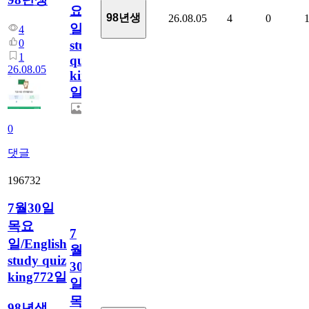
요
98년생
26.08.05
4
0
일/English
4
0
study
1
quiz
26.08.05
king773
일
0
댓글
196732
7월30일
목요
7
일/English
월
study quiz
30
king772일
일
목
98년생