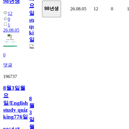
98년생
요
98년생
26.08.05
12
0
일/English
12
0
study
1
quiz
26.08.05
king777
일
0
댓글
196737
8월3일월
요
8
일/English
월
study quiz
3
king776일
일
월