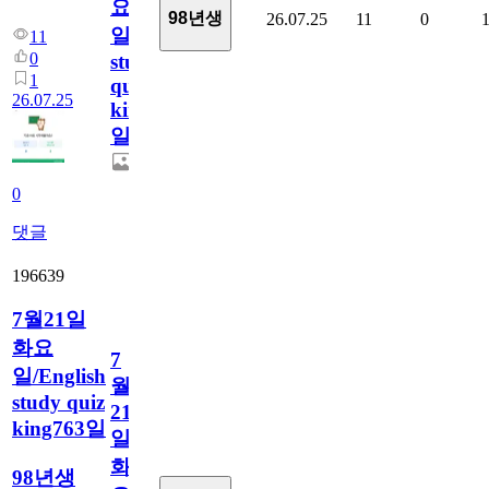
요
98년생
26.07.25
11
0
일/English
11
0
study
1
quiz
26.07.25
king764
일
0
댓글
196639
7월21일
화요
7
일/English
월
study quiz
21
king763일
일
화
98년생