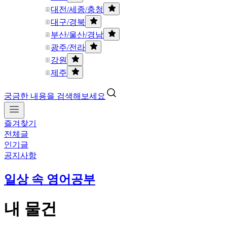
대전/세종/충청
대구/경북
부산/울산/경남
광주/전라
강원
제주
궁금한 내용을 검색해보세요
즐겨찾기
전체글
인기글
공지사항
일상 속 영어공부
내 물건