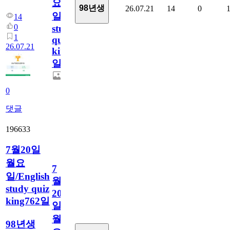
요
98년생
26.07.21
14
0
일/English
14
0
study
1
quiz
26.07.21
king763
일
0
댓글
196633
7월20일
월요
7
일/English
월
study quiz
20
king762일
일
월
98년생