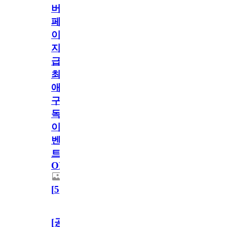
버
페
이
지
급!
최
애
구
독
이
벤
트
OPEN!
[
5
]
[공