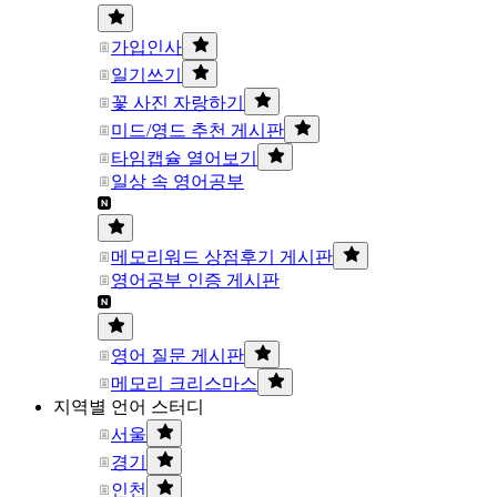
가입인사
일기쓰기
꽃 사진 자랑하기
미드/영드 추천 게시판
타임캡슐 열어보기
일상 속 영어공부
메모리워드 상점후기 게시판
영어공부 인증 게시판
영어 질문 게시판
메모리 크리스마스
지역별 언어 스터디
서울
경기
인천