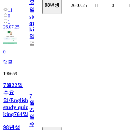
요
98년생
26.07.25
11
0
일/English
11
0
study
1
quiz
26.07.25
king765
일
0
댓글
196659
7월22일
수요
7
일/English
월
study quiz
22
king764일
일
수
98년생