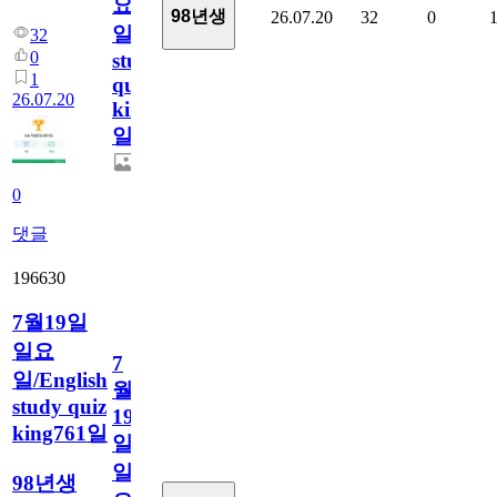
요
98년생
26.07.20
32
0
일/English
32
0
study
1
quiz
26.07.20
king762
일
0
댓글
196630
7월19일
일요
7
일/English
월
study quiz
19
king761일
일
일
98년생