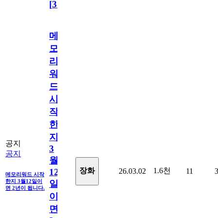
[
31
]
메
모
리
워
드
시
작
한
지
공지
3
공지
월
1.6천
장화
26.03.02
11
12
메모리워드 시작
한지 3월12일이
일
면 2년이 됩니다.
이
면