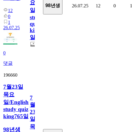
요
98년생
26.07.25
12
0
일/English
12
0
study
1
quiz
26.07.25
king766
일
0
댓글
196660
7월23일
목요
7
일/English
월
study quiz
23
king765일
일
목
98년생