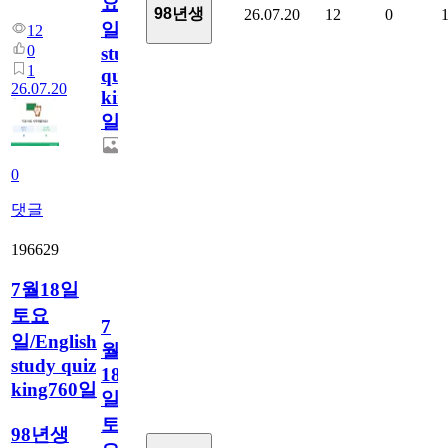
요
98년생
26.07.20
12
0
일/English
12
0
study
1
quiz
26.07.20
king761
일
0
댓글
196629
7월18일
토요
7
일/English
월
study quiz
18
king760일
일
토
98년생