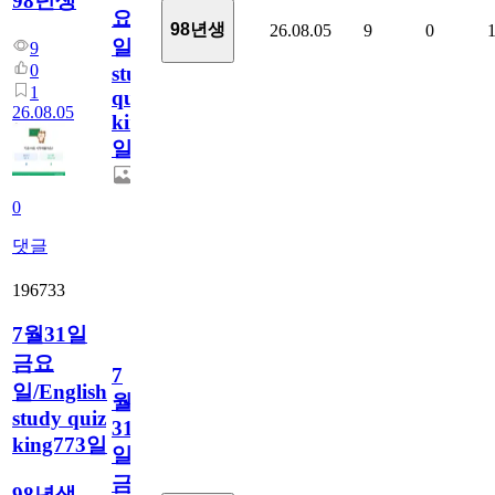
98년생
요
98년생
26.08.05
9
0
일/English
9
0
study
1
quiz
26.08.05
king774
일
0
댓글
196733
7월31일
금요
7
일/English
월
study quiz
31
king773일
일
금
98년생