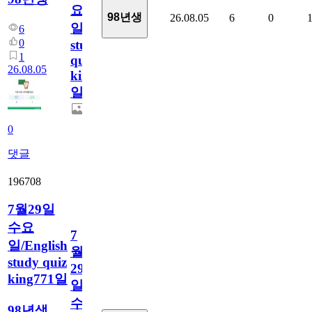
요
98년생
26.08.05
6
0
일/English
6
0
study
1
quiz
26.08.05
king772
일
0
댓글
196708
7월29일
수요
7
일/English
월
study quiz
29
king771일
일
수
98년생