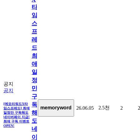
타
임
스
프
레
드]
최
애
일
정
공지
만
공지
구
독
[메모리워드X타
2.5천
memoryword
26.06.05
2
임스프레드] 최애
해
일정만 구독해도
네이버페이 지급!
도
최애 구독 이벤트
OPEN!
네
이