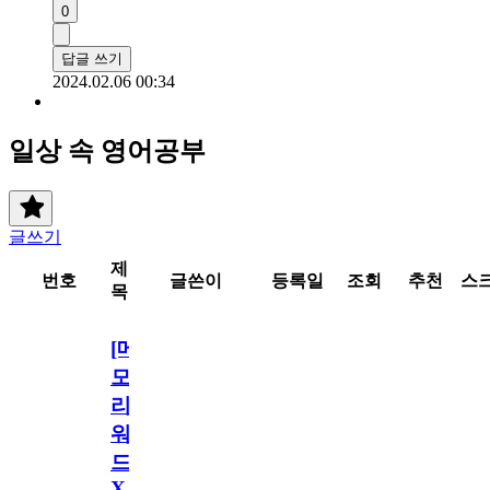
0
답글 쓰기
2024.02.06 00:34
일상 속 영어공부
글쓰기
제
번호
글쓴이
등록일
조회
추천
스
목
[메
모
리
워
드
X