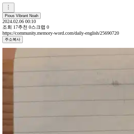
Pious Vibrant Noah
2024.02.06 00:10
조회
17
추천
0
스크랩
0
https://community.memory-word.com/daily-english/25690720
주소복사