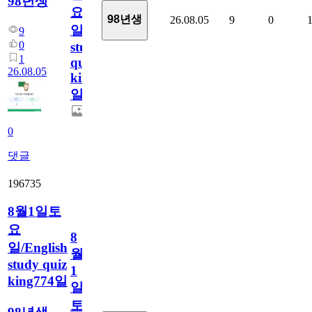
98년생
요
98년생
26.08.05
9
0
일/English
9
0
study
1
quiz
26.08.05
king775
일
0
댓글
196735
8월1일토
요
8
일/English
월
study quiz
1
king774일
일
토