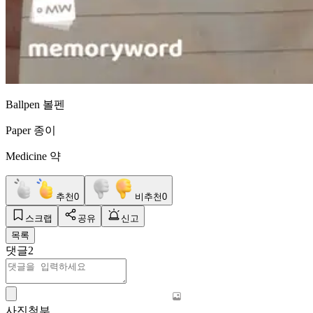
Ballpen 볼펜
Paper 종이
Medicine 약
추천
0
비추천
0
스크랩
공유
신고
목록
댓글
2
사진첨부