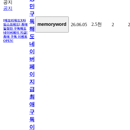
공지
만
공지
구
독
[메모리워드X타
2.5천
memoryword
26.06.05
2
임스프레드] 최애
해
일정만 구독해도
네이버페이 지급!
도
최애 구독 이벤트
OPEN!
네
이
버
페
이
지
급!
최
애
구
독
이