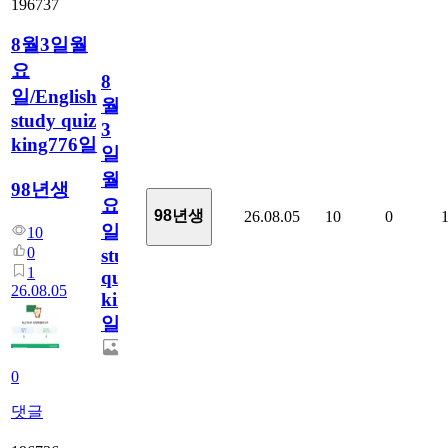
196737
8월3일월
요
8
일/English
월
study quiz
3
king776일
일
월
98년생
요
98년생
26.08.05
10
0
일/English
10
0
study
1
quiz
26.08.05
king776
일
0
댓글