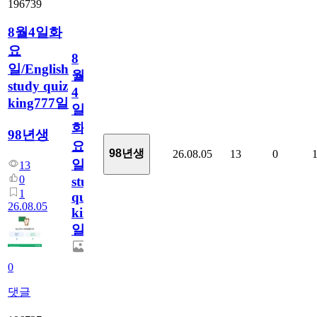
196739
8월4일화
요
8
일/English
월
study quiz
4
king777일
일
화
98년생
요
98년생
26.08.05
13
0
일/English
13
0
study
1
quiz
26.08.05
king777
일
0
댓글