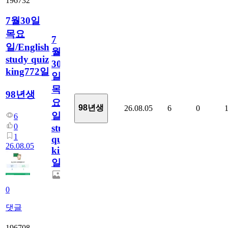
196732
7월30일
목요
7
일/English
월
study quiz
30
king772일
일
목
98년생
요
98년생
26.08.05
6
0
일/English
6
0
study
1
quiz
26.08.05
king772
일
0
댓글
196708