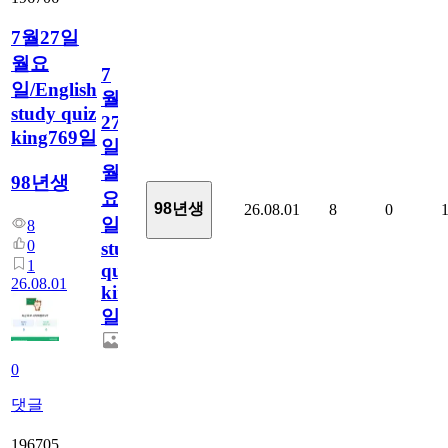
7월27일
월요
7
일/English
월
study quiz
27
king769일
일
월
98년생
요
98년생
26.08.01
8
0
일/English
8
0
study
1
quiz
26.08.01
king769
일
0
댓글
196705