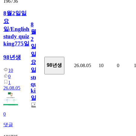
196736
8월2일일
요
8
일/English
월
study quiz
2
king775일
일
일
98년생
요
98년생
26.08.05
10
0
일/English
10
0
study
1
quiz
26.08.05
king775
일
0
댓글