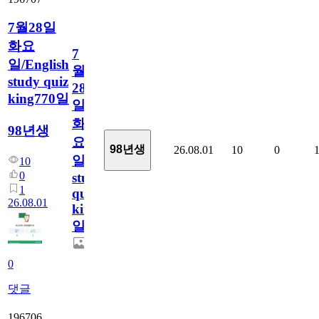
7월28일
화요
7
일/English
월
study quiz
28
king770일
일
화
98년생
요
98년생
26.08.01
10
0
일/English
10
0
study
1
quiz
26.08.01
king770
일
0
댓글
196706