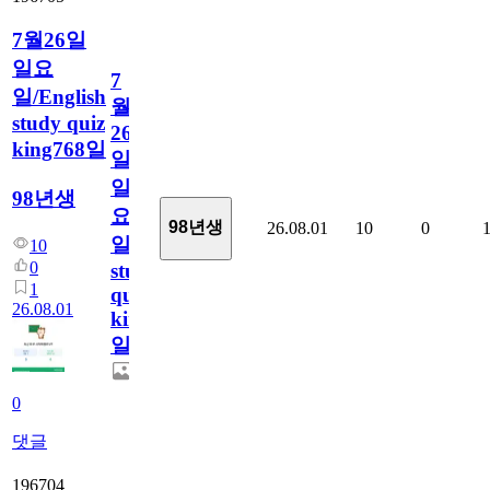
7월26일
일요
7
일/English
월
study quiz
26
king768일
일
일
98년생
요
98년생
26.08.01
10
0
일/English
10
0
study
1
quiz
26.08.01
king768
일
0
댓글
196704