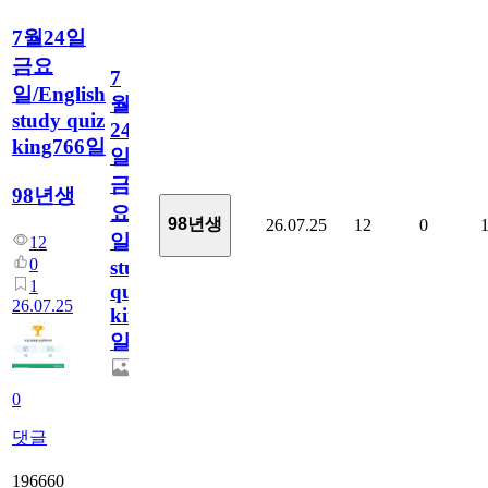
7월24일
금요
7
일/English
월
study quiz
24
king766일
일
금
98년생
요
98년생
26.07.25
12
0
일/English
12
0
study
1
quiz
26.07.25
king766
일
0
댓글
196660