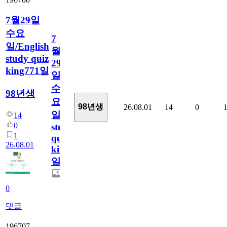
7월29일
수요
7
일/English
월
study quiz
29
king771일
일
수
98년생
요
98년생
26.08.01
14
0
일/English
14
0
study
1
quiz
26.08.01
king771
일
0
댓글
196707