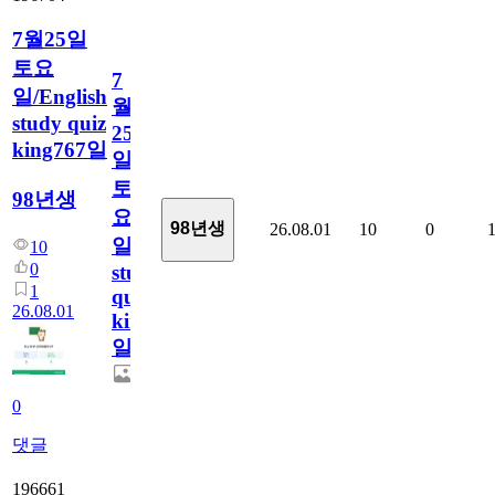
7월25일
토요
7
일/English
월
study quiz
25
king767일
일
토
98년생
요
98년생
26.08.01
10
0
일/English
10
0
study
1
quiz
26.08.01
king767
일
0
댓글
196661