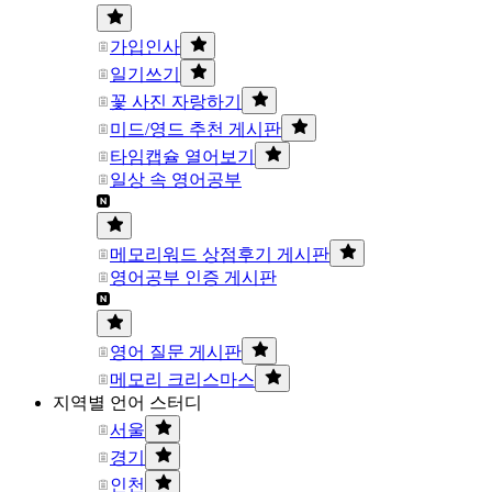
가입인사
일기쓰기
꽃 사진 자랑하기
미드/영드 추천 게시판
타임캡슐 열어보기
일상 속 영어공부
메모리워드 상점후기 게시판
영어공부 인증 게시판
영어 질문 게시판
메모리 크리스마스
지역별 언어 스터디
서울
경기
인천