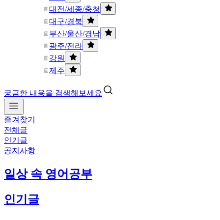
대전/세종/충청
대구/경북
부산/울산/경남
광주/전라
강원
제주
궁금한 내용을 검색해보세요
즐겨찾기
전체글
인기글
공지사항
일상 속 영어공부
인기글