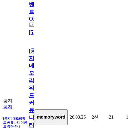
벤
트
OPEN!
[
5
]
[공
지]
메
모
리
워
드
공지
커
공지
뮤
26.03.26
2천
21
memoryword
니
[공지] 메모리워
드 커뮤니티 이벤
티
트 중단 안내