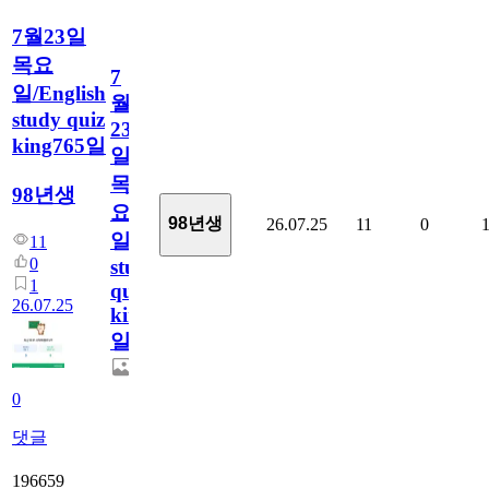
7월23일
목요
7
일/English
월
study quiz
23
king765일
일
목
98년생
요
98년생
26.07.25
11
0
일/English
11
0
study
1
quiz
26.07.25
king765
일
0
댓글
196659