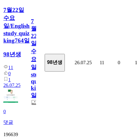
7월22일
수요
7
일/English
월
study quiz
22
king764일
일
수
98년생
요
98년생
26.07.25
11
0
일/English
11
0
study
1
quiz
26.07.25
king764
일
0
댓글
196639