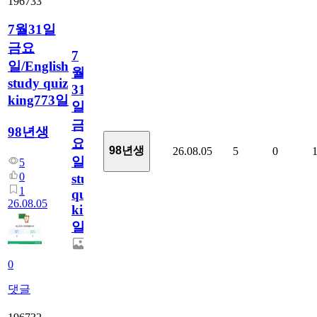
196733
7월31일
금요
7
일/English
월
study quiz
31
king773일
일
금
98년생
요
98년생
26.08.05
5
0
일/English
5
0
study
1
quiz
26.08.05
king773
일
0
댓글