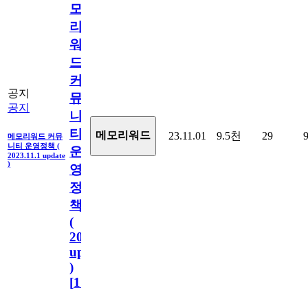
모
리
워
드
커
공지
뮤
공지
니
티
메모리워드
23.11.01
9.5천
29
메모리워드 커뮤
니티 운영정책 (
운
2023.11.1 update
)
영
정
책
(
2023.11.1
update
)
[
110
]