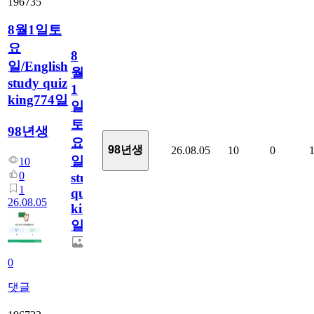
196735
8월1일토
요
8
일/English
월
study quiz
1
king774일
일
토
98년생
요
98년생
26.08.05
10
0
일/English
10
0
study
1
quiz
26.08.05
king774
일
0
댓글