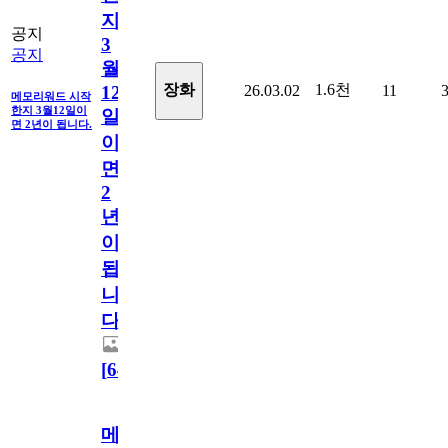
지
공지
3
공지
월
1.6천
장화
26.03.02
11
12
메모리워드 시작
한지 3월12일이
일
면 2년이 됩니다.
이
면
2
년
이
됩
니
다.
[
64
]
메