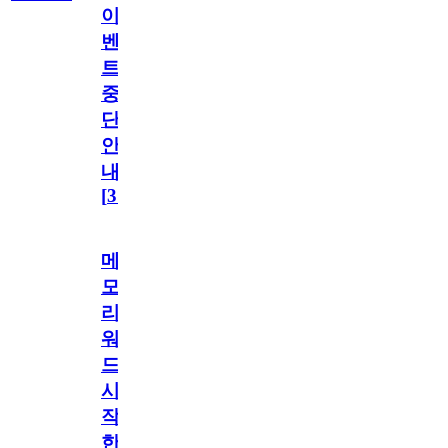
이
벤
트
중
단
안
내
[
31
]
메
모
리
워
드
시
작
한