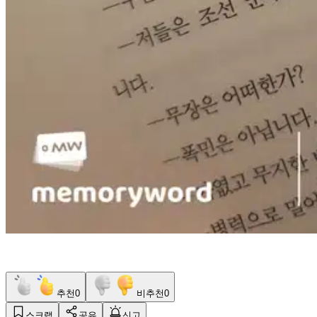
추천
0
비추천
0
스크랩
공유
신고