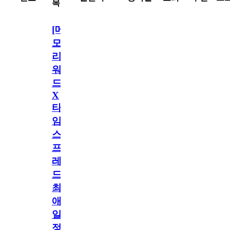
목
[메
모
리
워
드
X
타
임
스
프
레
드]
최
애
일
정