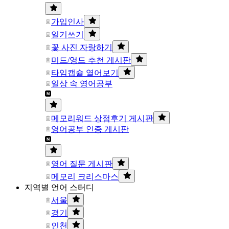
가입인사
일기쓰기
꽃 사진 자랑하기
미드/영드 추천 게시판
타임캡슐 열어보기
일상 속 영어공부
메모리워드 상점후기 게시판
영어공부 인증 게시판
영어 질문 게시판
메모리 크리스마스
지역별 언어 스터디
서울
경기
인천