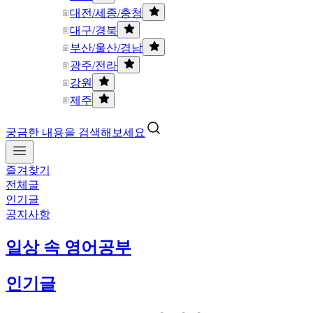
대전/세종/충청
대구/경북
부산/울산/경남
광주/전라
강원
제주
궁금한 내용을 검색해보세요
즐겨찾기
전체글
인기글
공지사항
일상 속 영어공부
인기글