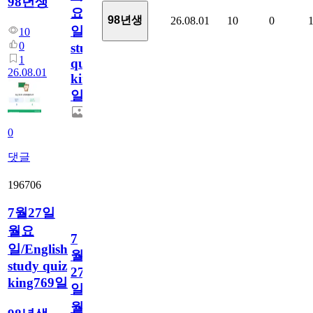
98년생
요
98년생
26.08.01
10
0
일/English
10
0
study
1
quiz
26.08.01
king770
일
0
댓글
196706
7월27일
월요
7
일/English
월
study quiz
27
king769일
일
월