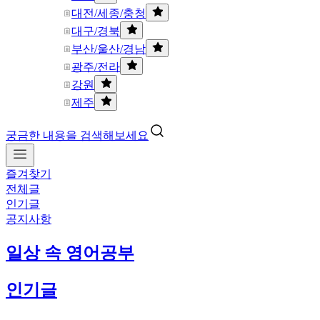
대전/세종/충청
대구/경북
부산/울산/경남
광주/전라
강원
제주
궁금한 내용을 검색해보세요
즐겨찾기
전체글
인기글
공지사항
일상 속 영어공부
인기글