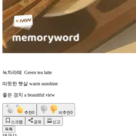
녹차라떼 Green tea latte
따뜻한 햇살 warm sunshine
좋은 경치 a beautiful view
추천
0
비추천
0
스크랩
공유
신고
목록
댓글
15