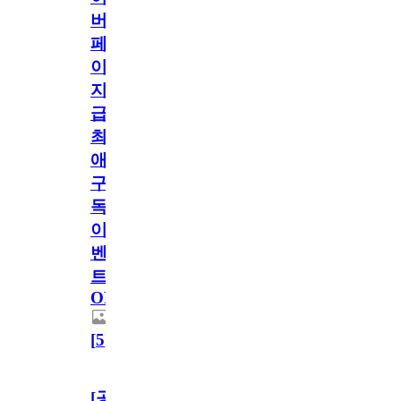
버
페
이
지
급!
최
애
구
독
이
벤
트
OPEN!
[
5
]
[공