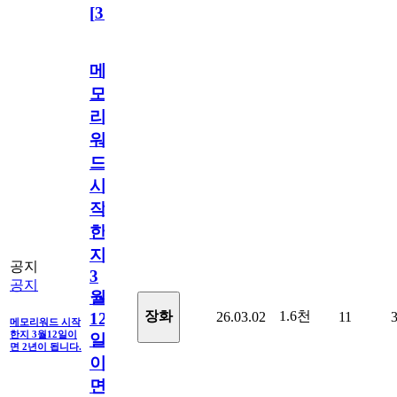
[
31
]
메
모
리
워
드
시
작
한
지
공지
3
공지
월
1.6천
장화
26.03.02
11
12
메모리워드 시작
한지 3월12일이
일
면 2년이 됩니다.
이
면