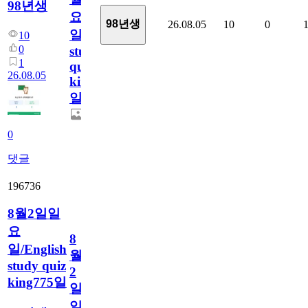
98년생
요
98년생
26.08.05
10
0
일/English
10
0
study
1
quiz
26.08.05
king776
일
0
댓글
196736
8월2일일
요
8
일/English
월
study quiz
2
king775일
일
일