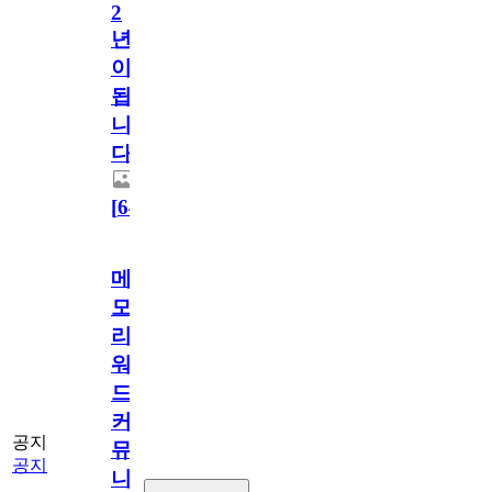
2
년
이
됩
니
다.
[
64
]
메
모
리
워
드
커
공지
뮤
공지
니