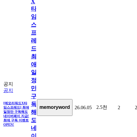
X
타
임
스
프
레
드]
최
애
일
정
공지
만
공지
구
독
[메모리워드X타
2.5천
memoryword
26.06.05
2
임스프레드] 최애
해
일정만 구독해도
네이버페이 지급!
도
최애 구독 이벤트
OPEN!
네
이