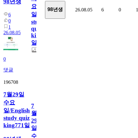
98년생
요
98년생
26.08.05
6
0
일/English
6
0
study
1
quiz
26.08.05
king772
일
0
댓글
196708
7월29일
수요
7
일/English
월
study quiz
29
king771일
일
수