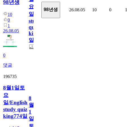
98년생
요
98년생
26.08.05
10
0
일/English
10
0
study
1
quiz
26.08.05
king775
일
0
댓글
196735
8월1일토
요
8
일/English
월
study quiz
1
king774일
일
토