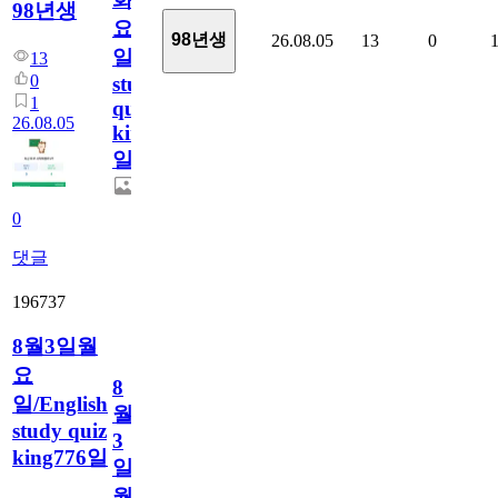
98년생
요
98년생
26.08.05
13
0
일/English
13
0
study
1
quiz
26.08.05
king777
일
0
댓글
196737
8월3일월
요
8
일/English
월
study quiz
3
king776일
일
월