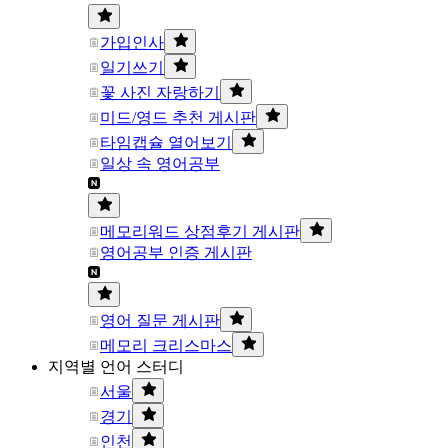
가입인사
일기쓰기
꽃 사진 자랑하기
미드/영드 추천 게시판
타임캡슐 열어보기
일상 속 영어공부
메모리워드 상점후기 게시판
영어공부 인증 게시판
영어 질문 게시판
메모리 크리스마스
지역별 언어 스터디
서울
경기
인천