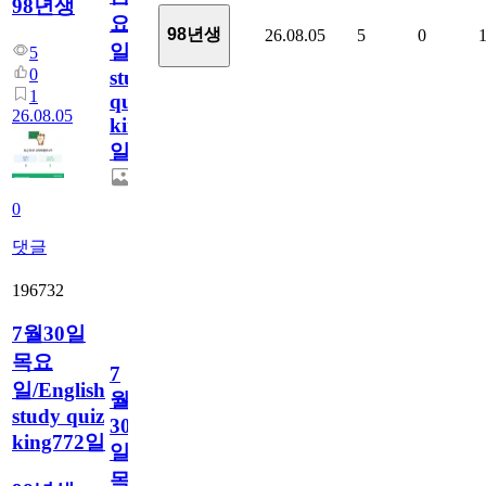
98년생
요
98년생
26.08.05
5
0
일/English
5
0
study
1
quiz
26.08.05
king773
일
0
댓글
196732
7월30일
목요
7
일/English
월
study quiz
30
king772일
일
목