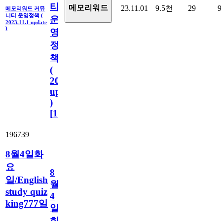
티
메모리워드
23.11.01
9.5천
29
메모리워드 커뮤
니티 운영정책 (
운
2023.11.1 update
)
영
정
책
(
2023.11.1
update
)
[
110
]
196739
8월4일화
요
8
일/English
월
study quiz
4
king777일
일
화