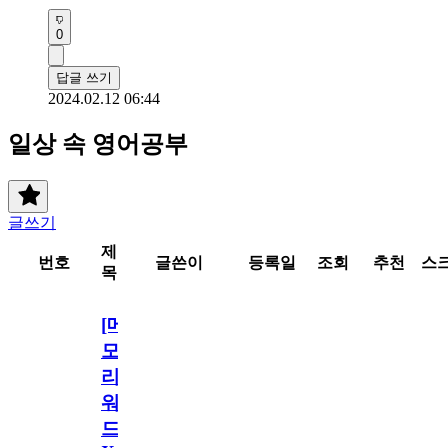
0
답글 쓰기
2024.02.12 06:44
일상 속 영어공부
글쓰기
제
번호
글쓴이
등록일
조회
추천
스
목
[메
모
리
워
드