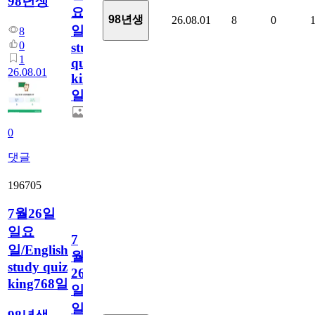
98년생
요
98년생
26.08.01
8
0
일/English
8
0
study
1
quiz
26.08.01
king769
일
0
댓글
196705
7월26일
일요
7
일/English
월
study quiz
26
king768일
일
일