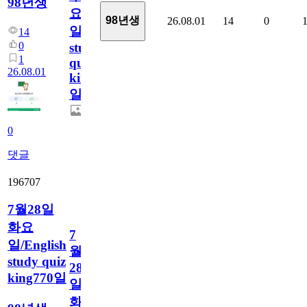
98년생
요
98년생
26.08.01
14
0
일/English
14
0
study
1
quiz
26.08.01
king771
일
0
댓글
196707
7월28일
화요
7
일/English
월
study quiz
28
king770일
일
화