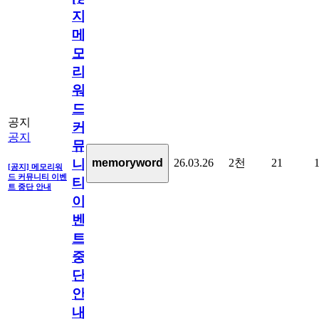
지]
메
모
리
워
드
공지
커
공지
뮤
26.03.26
2천
21
memoryword
니
[공지] 메모리워
드 커뮤니티 이벤
티
트 중단 안내
이
벤
트
중
단
안
내