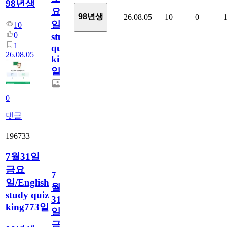
98년생
요
98년생
26.08.05
10
0
일/English
10
0
study
1
quiz
26.08.05
king774
일
0
댓글
196733
7월31일
금요
7
일/English
월
study quiz
31
king773일
일
금