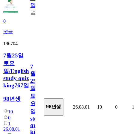
일
0
댓글
196704
7월25일
토요
7
일/English
월
study quiz
25
king767일
일
토
98년생
요
98년생
26.08.01
10
0
일/English
10
0
study
1
quiz
26.08.01
king767