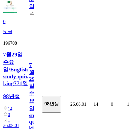
일
0
댓글
196708
7월29일
수요
7
일/English
월
study quiz
29
king771일
일
수
98년생
요
98년생
26.08.01
14
0
일/English
14
0
study
1
quiz
26.08.01
king771