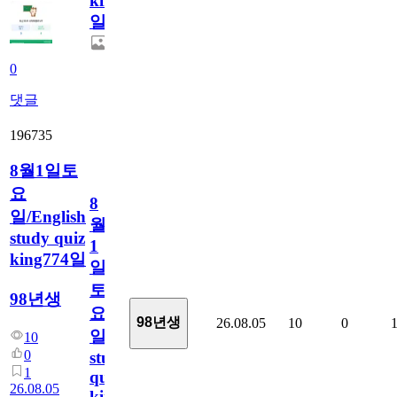
king775
일
0
댓글
196735
8월1일토
요
8
일/English
월
study quiz
1
king774일
일
토
98년생
요
98년생
26.08.05
10
0
일/English
10
0
study
1
quiz
26.08.05
king774