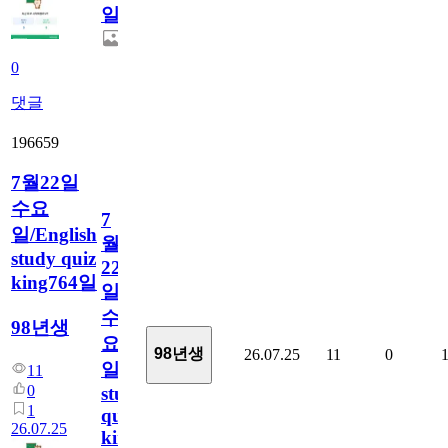
일
0
댓글
196659
7월22일
수요
7
일/English
월
study quiz
22
king764일
일
수
98년생
요
98년생
26.07.25
11
0
일/English
11
0
study
1
quiz
26.07.25
king764