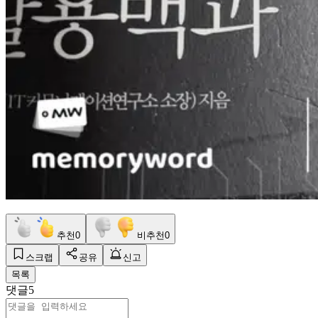
추천
0
비추천
0
스크랩
공유
신고
목록
댓글
5