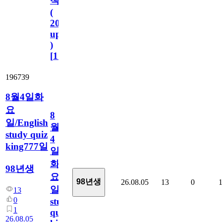
책
(
2023.11.1
update
)
[
110
]
196739
8월4일화
요
8
일/English
월
study quiz
4
king777일
일
화
98년생
요
98년생
26.08.05
13
0
일/English
13
0
study
1
quiz
26.08.05