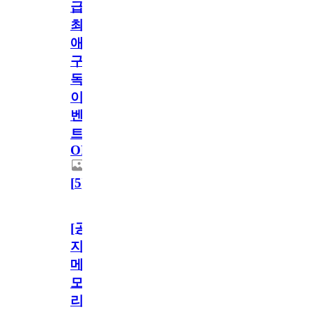
급!
최
애
구
독
이
벤
트
OPEN!
[
5
]
[공
지]
메
모
리