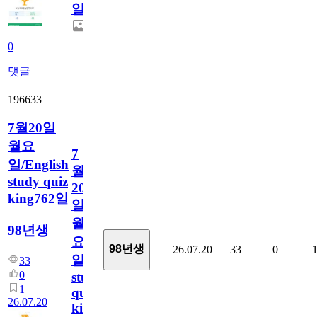
일
0
댓글
196633
7월20일
월요
7
일/English
월
study quiz
20
king762일
일
월
98년생
요
98년생
26.07.20
33
0
일/English
33
0
study
1
quiz
26.07.20
king762