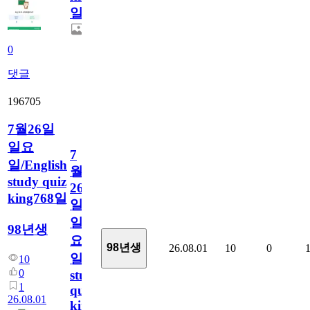
일
0
댓글
196705
7월26일
일요
7
일/English
월
study quiz
26
king768일
일
일
98년생
요
98년생
26.08.01
10
0
일/English
10
0
study
1
quiz
26.08.01
king768