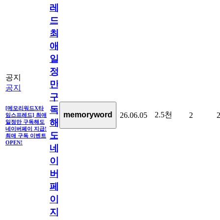
레
드]
최
애
일
정
공지
만
공지
구
독
[메모리워드X타
2.5천
memoryword
26.06.05
2
임스프레드] 최애
해
일정만 구독해도
네이버페이 지급!
도
최애 구독 이벤트
OPEN!
네
이
버
페
이
지