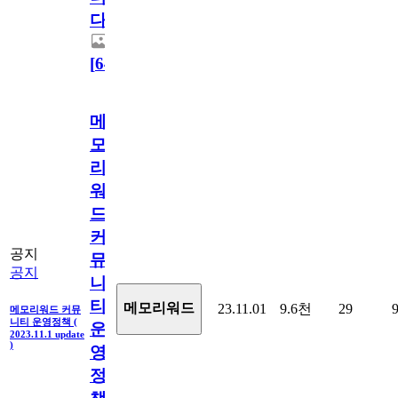
다.
[
64
]
메
모
리
워
드
커
공지
뮤
공지
니
티
메모리워드
23.11.01
9.6천
29
메모리워드 커뮤
니티 운영정책 (
운
2023.11.1 update
)
영
정