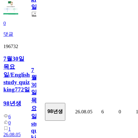
일
0
댓글
196732
7월30일
목요
7
일/English
월
study quiz
30
king772일
일
목
98년생
요
98년생
26.08.05
6
0
일/English
6
0
study
1
quiz
26.08.05
king772