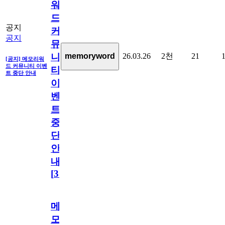
워
드
공지
커
공지
뮤
26.03.26
2천
21
memoryword
니
[공지] 메모리워
드 커뮤니티 이벤
티
트 중단 안내
이
벤
트
중
단
안
내
[
31
]
메
모