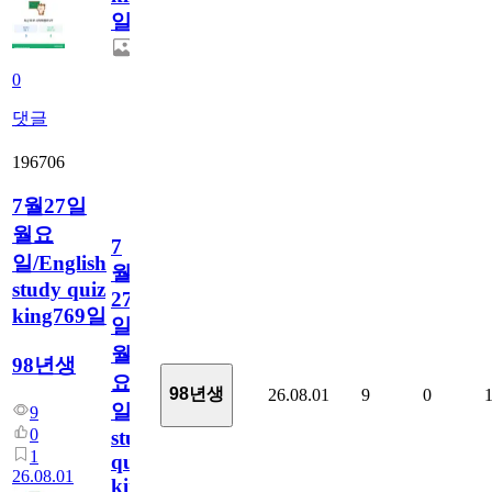
일
0
댓글
196706
7월27일
월요
7
일/English
월
study quiz
27
king769일
일
월
98년생
요
98년생
26.08.01
9
0
일/English
9
0
study
1
quiz
26.08.01
king769