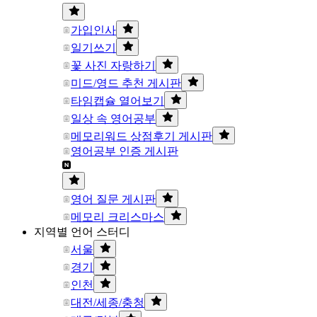
가입인사
일기쓰기
꽃 사진 자랑하기
미드/영드 추천 게시판
타임캡슐 열어보기
일상 속 영어공부
메모리워드 상점후기 게시판
영어공부 인증 게시판
영어 질문 게시판
메모리 크리스마스
지역별 언어 스터디
서울
경기
인천
대전/세종/충청