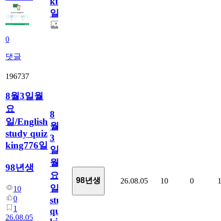
king777
일
0
댓글
196737
8월3일월
요
8
일/English
월
study quiz
3
king776일
일
월
98년생
요
98년생
26.08.05
10
0
일/English
10
0
study
1
quiz
26.08.05