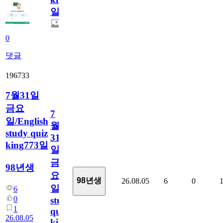
일
0
댓글
196733
7월31일
금요
7
일/English
월
study quiz
31
king773일
일
금
98년생
요
98년생
26.08.05
6
0
일/English
6
0
study
1
quiz
26.08.05
king773