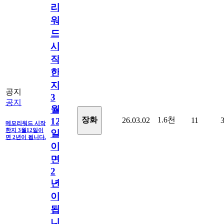
리
워
드
시
작
한
지
공지
3
공지
월
1.6천
장화
26.03.02
11
12
메모리워드 시작
한지 3월12일이
일
면 2년이 됩니다.
이
면
2
년
이
됩
니