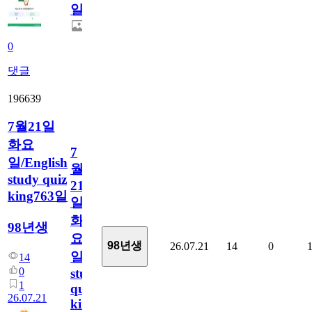
일
0
댓글
196639
7월21일
화요
7
일/English
월
study quiz
21
king763일
일
화
98년생
요
98년생
26.07.21
14
0
일/English
14
0
study
1
quiz
26.07.21
king763