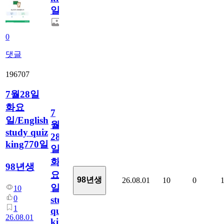
일
0
댓글
196707
7월28일
화요
7
일/English
월
study quiz
28
king770일
일
화
98년생
요
98년생
26.08.01
10
0
일/English
10
0
study
1
quiz
26.08.01
king770