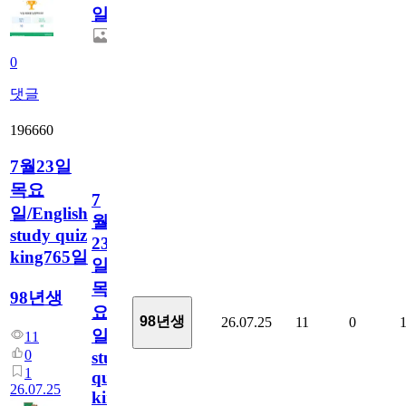
일
0
댓글
196660
7월23일
목요
7
일/English
월
study quiz
23
king765일
일
목
98년생
요
98년생
26.07.25
11
0
일/English
11
0
study
1
quiz
26.07.25
king765