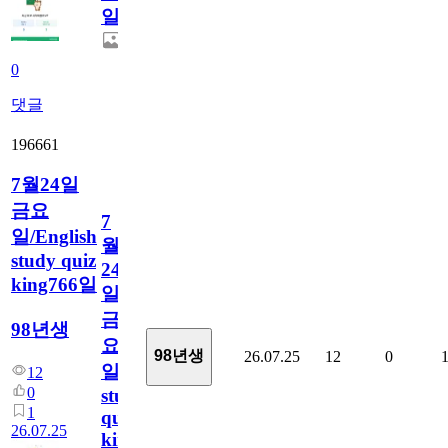
일
0
댓글
196661
7월24일
금요
7
일/English
월
study quiz
24
king766일
일
금
98년생
요
98년생
26.07.25
12
0
일/English
12
0
study
1
quiz
26.07.25
king766