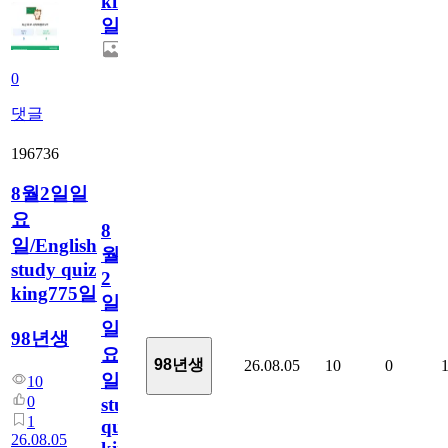
king776
일
0
댓글
196736
8월2일일
요
8
일/English
월
study quiz
2
king775일
일
일
98년생
요
98년생
26.08.05
10
0
일/English
10
0
study
1
quiz
26.08.05