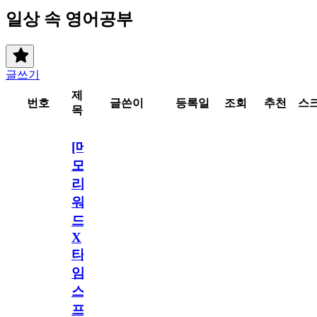
일상 속 영어공부
글쓰기
제
번호
글쓴이
등록일
조회
추천
스
목
[메
모
리
워
드
X
타
임
스
프