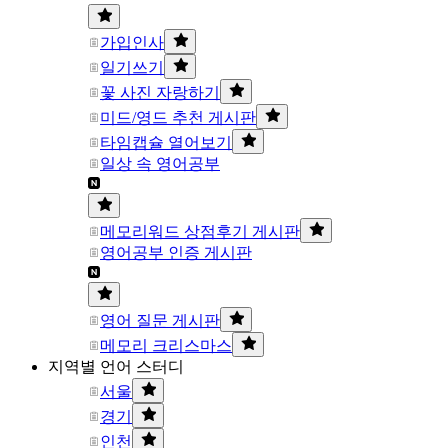
가입인사
일기쓰기
꽃 사진 자랑하기
미드/영드 추천 게시판
타임캡슐 열어보기
일상 속 영어공부
메모리워드 상점후기 게시판
영어공부 인증 게시판
영어 질문 게시판
메모리 크리스마스
지역별 언어 스터디
서울
경기
인천