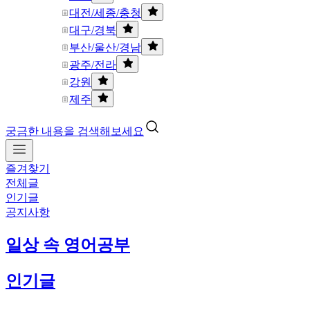
대전/세종/충청
대구/경북
부산/울산/경남
광주/전라
강원
제주
궁금한 내용을 검색해보세요
즐겨찾기
전체글
인기글
공지사항
일상 속 영어공부
인기글