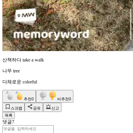
산책하다 take a walk
나무 tree
다채로운 colorful
추천
0
비추천
0
스크랩
공유
신고
목록
댓글
7