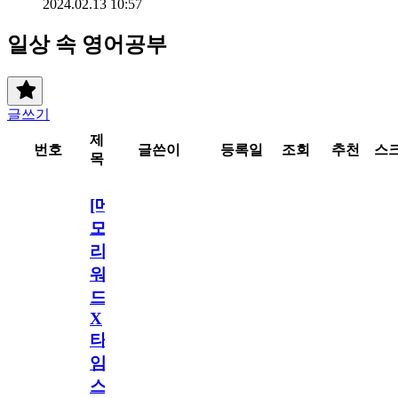
2024.02.13 10:57
일상 속 영어공부
글쓰기
제
번호
글쓴이
등록일
조회
추천
스
목
[메
모
리
워
드
X
타
임
스