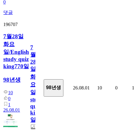
0
댓글
196707
7월28일
화요
7
일/English
월
study quiz
28
king770일
일
화
98년생
요
98년생
26.08.01
10
0
일/English
10
0
study
1
quiz
26.08.01
king770
일