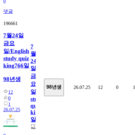
0
댓글
196661
7월24일
금요
7
일/English
월
study quiz
24
king766일
일
금
98년생
요
98년생
26.07.25
12
0
일/English
12
0
study
1
quiz
26.07.25
king766
일