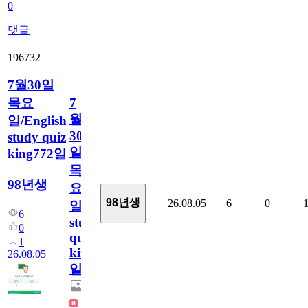
0
댓글
196732
7월30일
목요
7
월
일/English
30
study quiz
일
king772일
목
98년생
요
98년생
26.08.05
6
0
일/English
6
study
0
quiz
1
king772
26.08.05
일