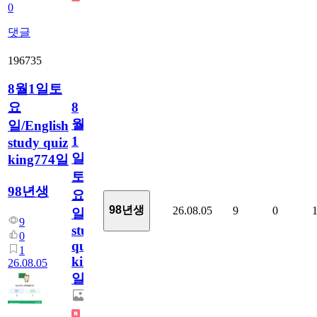
0
댓글
196735
8월1일토
요
8
월
일/English
1
study quiz
일
king774일
토
98년생
요
98년생
26.08.05
9
0
일/English
9
study
0
quiz
1
king774
26.08.05
일