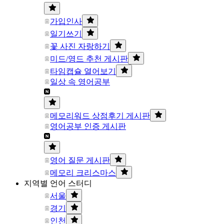
가입인사
일기쓰기
꽃 사진 자랑하기
미드/영드 추천 게시판
타임캡슐 열어보기
일상 속 영어공부
메모리워드 상점후기 게시판
영어공부 인증 게시판
영어 질문 게시판
메모리 크리스마스
지역별 언어 스터디
서울
경기
인천