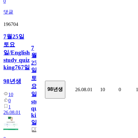
0
댓글
196704
7월25일
토요
7
일/English
월
study quiz
25
king767일
일
토
98년생
요
98년생
26.08.01
10
0
일/English
10
0
study
1
quiz
26.08.01
king767
일