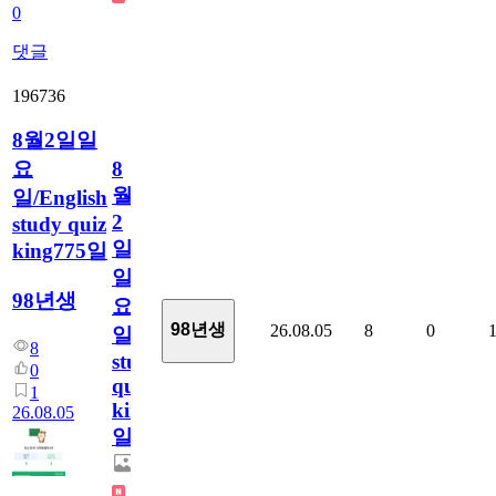
0
댓글
196736
8월2일일
요
8
월
일/English
2
study quiz
일
king775일
일
98년생
요
98년생
26.08.05
8
0
일/English
8
study
0
quiz
1
king775
26.08.05
일