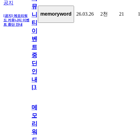
공지
뮤
26.03.26
2천
21
memoryword
니
[공지] 메모리워
드 커뮤니티 이벤
티
트 중단 안내
이
벤
트
중
단
안
내
[
31
]
메
모
리
워
드