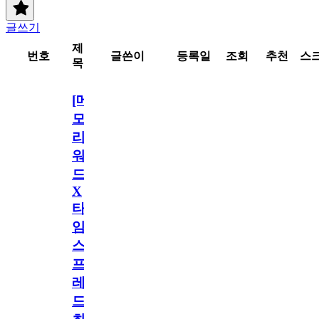
글쓰기
제
번호
글쓴이
등록일
조회
추천
스
목
[메
모
리
워
드
X
타
임
스
프
레
드]