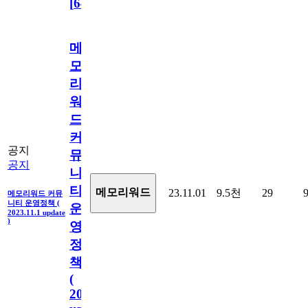
[
64
]
메
모
리
워
드
커
공지
뮤
공지
니
티
메모리워드
23.11.01
9.5천
29
메모리워드 커뮤
니티 운영정책 (
운
2023.11.1 update
)
영
정
책
(
2023.11.1