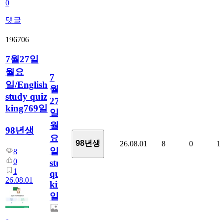
0
댓글
196706
7월27일
월요
7
일/English
월
study quiz
27
king769일
일
월
98년생
요
98년생
26.08.01
8
0
일/English
8
0
study
1
quiz
26.08.01
king769
일