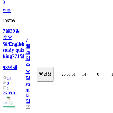
0
댓글
196708
7월29일
수요
7
일/English
월
study quiz
29
king771일
일
수
98년생
요
98년생
26.08.01
14
0
일/English
14
0
study
1
quiz
26.08.01
king771
일