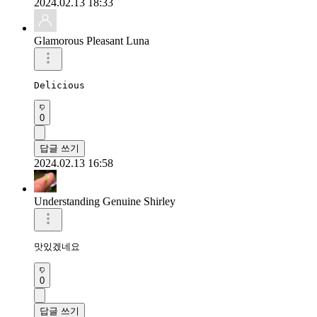
2024.02.13 18:33
Glamorous Pleasant Luna
Delicious 
0
답글 쓰기
2024.02.13 16:58
Understanding Genuine Shirley
맛있겠네요
0
답글 쓰기