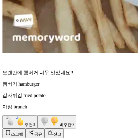
오랜만에 햄버거 너무 맛있네요!!
햄버거 hamburger
감자튀김 fried potato
아점 brunch
추천
0
비추천
0
스크랩
공유
신고