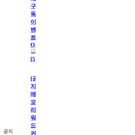
구
독
이
벤
트
OPEN!
[
5
]
[공
지]
메
모
리
워
드
공지
커