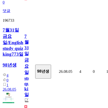
0
댓글
196733
7월31일
금요
7
월
일/English
31
study quiz
일
king773일
금
98년생
요
98년생
26.08.05
4
0
일/English
4
study
0
quiz
1
king773
26.08.05
일