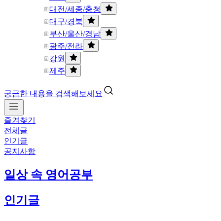
대전/세종/충청
대구/경북
부산/울산/경남
광주/전라
강원
제주
궁금한 내용을 검색해보세요
즐겨찾기
전체글
인기글
공지사항
일상 속 영어공부
인기글