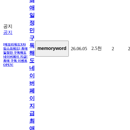
최
애
일
정
공지
만
공지
구
독
[메모리워드X타
2.5천
memoryword
26.06.05
2
임스프레드] 최애
해
일정만 구독해도
네이버페이 지급!
도
최애 구독 이벤트
OPEN!
네
이
버
페
이
지
급!
최
애