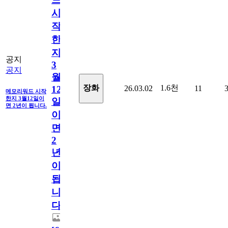
시
작
한
지
공지
3
공지
월
1.6천
장화
26.03.02
11
12
메모리워드 시작
한지 3월12일이
일
면 2년이 됩니다.
이
면
2
년
이
됩
니
다.