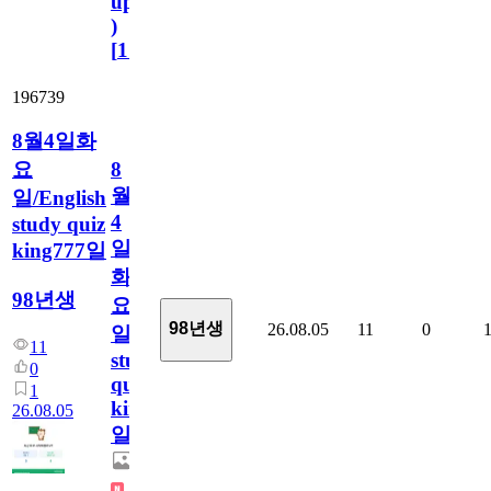
update
)
[
110
]
196739
8월4일화
요
8
월
일/English
4
study quiz
일
king777일
화
98년생
요
98년생
26.08.05
11
0
일/English
11
study
0
quiz
1
king777
26.08.05
일