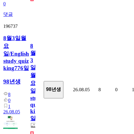
0
댓글
196737
8월3일월
요
8
월
일/English
3
study quiz
일
king776일
월
98년생
요
98년생
26.08.05
8
0
일/English
8
study
0
quiz
1
king776
26.08.05
일