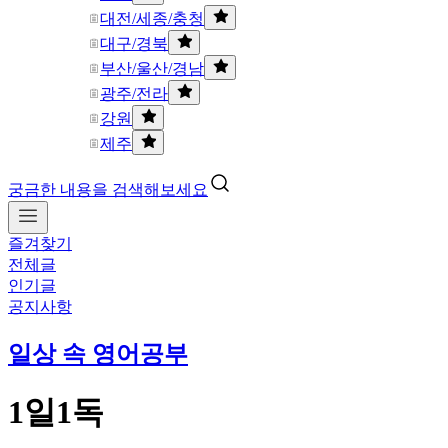
대전/세종/충청
대구/경북
부산/울산/경남
광주/전라
강원
제주
궁금한 내용을 검색해보세요
즐겨찾기
전체글
인기글
공지사항
일상 속 영어공부
1일1독