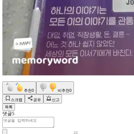
추천
0
비추천
0
스크랩
공유
신고
목록
댓글
5