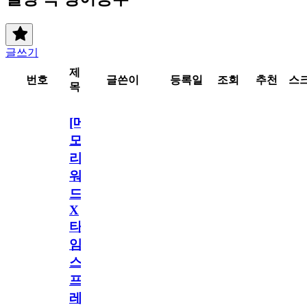
글쓰기
제
번호
글쓴이
등록일
조회
추천
스
목
[메
모
리
워
드
X
타
임
스
프
레