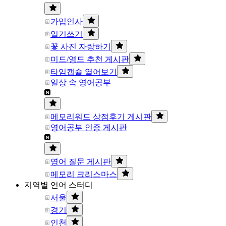
가입인사
일기쓰기
꽃 사진 자랑하기
미드/영드 추천 게시판
타임캡슐 열어보기
일상 속 영어공부
메모리워드 상점후기 게시판
영어공부 인증 게시판
영어 질문 게시판
메모리 크리스마스
지역별 언어 스터디
서울
경기
인천