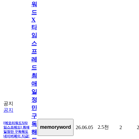
워
드
X
타
임
스
프
레
드]
최
애
일
정
공지
만
공지
구
독
[메모리워드X타
2.5천
memoryword
26.06.05
2
임스프레드] 최애
해
일정만 구독해도
네이버페이 지급!