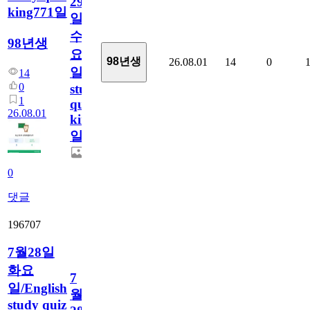
29
king771일
일
수
98년생
요
98년생
26.08.01
14
0
일/English
14
0
study
1
quiz
26.08.01
king771
일
0
댓글
196707
7월28일
화요
7
일/English
월
study quiz