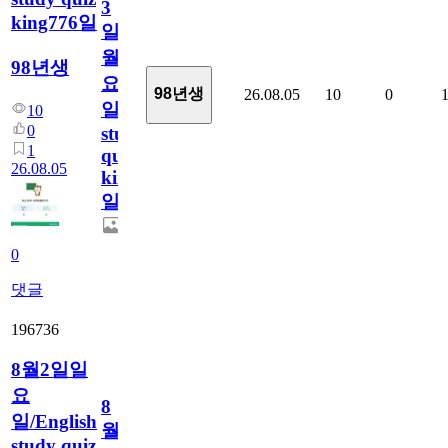
3
king776일
일
월
98년생
요
98년생
26.08.05
10
0
일/English
10
0
study
1
quiz
26.08.05
king776
일
0
댓글
196736
8월2일일
요
8
일/English
월
study quiz