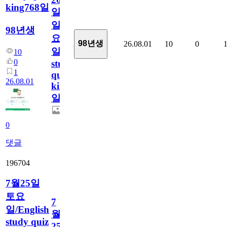
king768일
일
일
98년생
요
98년생
26.08.01
10
0
일/English
10
0
study
1
quiz
26.08.01
king768
일
0
댓글
196704
7월25일
토요
7
일/English
월
study quiz
25