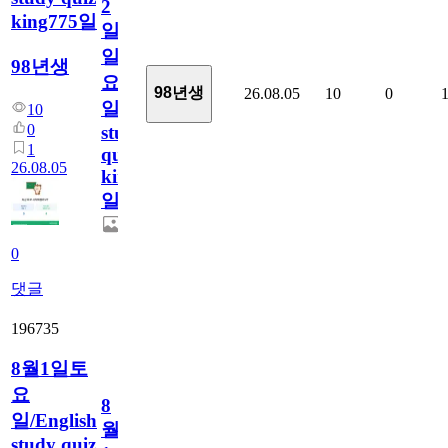
2
king775일
일
일
98년생
요
98년생
26.08.05
10
0
일/English
10
0
study
1
quiz
26.08.05
king775
일
0
댓글
196735
8월1일토
요
8
일/English
월
study quiz