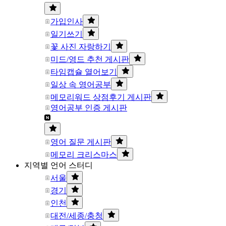
가입인사
일기쓰기
꽃 사진 자랑하기
미드/영드 추천 게시판
타임캡슐 열어보기
일상 속 영어공부
메모리워드 상점후기 게시판
영어공부 인증 게시판
영어 질문 게시판
메모리 크리스마스
지역별 언어 스터디
서울
경기
인천
대전/세종/충청