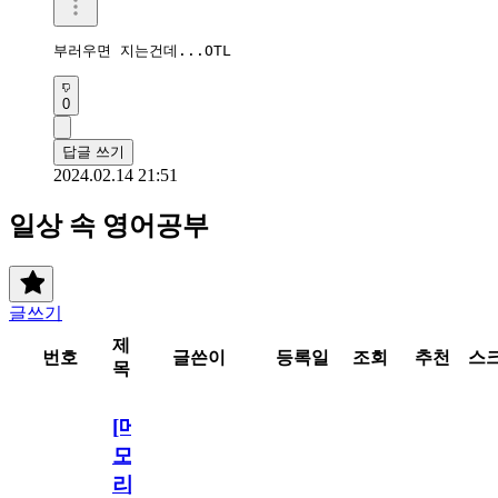
부러우면 지는건데...OTL
0
답글 쓰기
2024.02.14 21:51
일상 속 영어공부
글쓰기
제
번호
글쓴이
등록일
조회
추천
스
목
[메
모
리