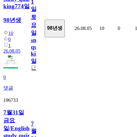
1
king774일
일
토
98년생
요
98년생
26.08.05
10
0
일/English
10
0
study
1
quiz
26.08.05
king774
일
0
댓글
196733
7월31일
금요
7
일/English
월
study quiz