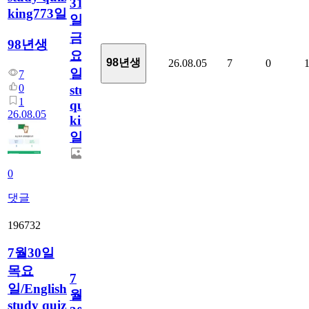
31
king773일
일
금
98년생
요
98년생
26.08.05
7
0
일/English
7
0
study
1
quiz
26.08.05
king773
일
0
댓글
196732
7월30일
목요
7
일/English
월
study quiz