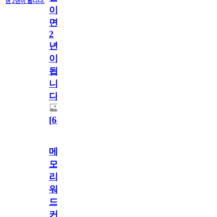
면 2년이 됩니다.
이
면
2
년
이
됩
니
다.
[
64
]
메
모
리
워
드
커