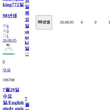
30
king772일
일
목
98년생
요
98년생
26.08.05
6
0
일/English
6
0
study
1
quiz
26.08.05
king772
일
0
댓글
196708
7월29일
수요
7
일/English
월
study quiz