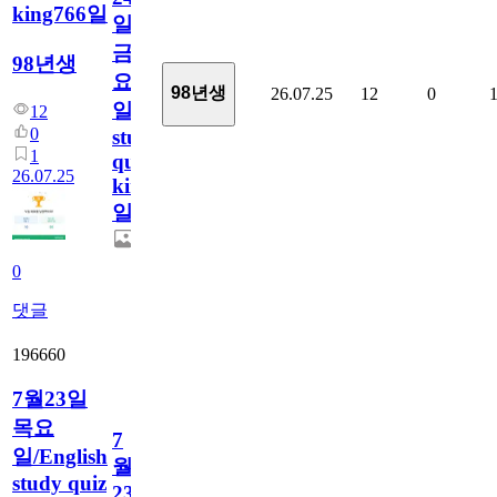
king766일
일
금
98년생
요
98년생
26.07.25
12
0
일/English
12
0
study
1
quiz
26.07.25
king766
일
0
댓글
196660
7월23일
목요
7
일/English
월
study quiz
23