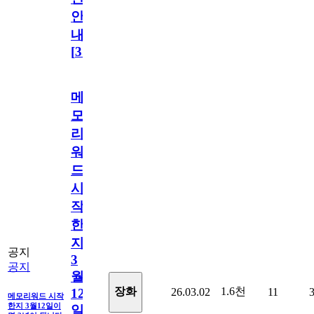
안
내
[
31
]
메
모
리
워
드
시
작
한
지
공지
3
공지
월
1.6천
장화
26.03.02
11
12
메모리워드 시작
한지 3월12일이
일