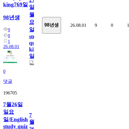
27
king769일
일
월
98년생
요
98년생
26.08.01
9
0
일/English
9
0
study
1
quiz
26.08.01
king769
일
0
댓글
196705
7월26일
일요
7
일/English
월
study quiz
26