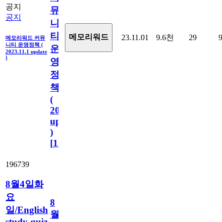
공지
뮤
공지
니
티
메모리워드
23.11.01
9.6천
29
메모리워드 커뮤
니티 운영정책 (
운
2023.11.1 update
)
영
정
책
(
2023.11.1
update
)
[
110
]
196739
8월4일화
요
8
일/English
월
study quiz