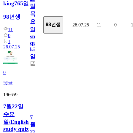
king765일
일
목
98년생
요
98년생
26.07.25
11
0
일/English
11
0
study
1
quiz
26.07.25
king765
일
0
댓글
196659
7월22일
수요
7
일/English
월
study quiz
22