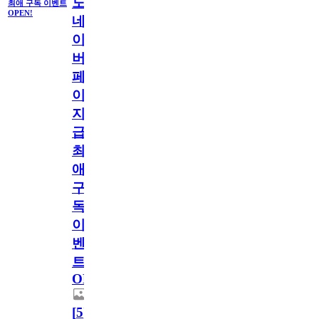
도
최애 구독 이벤트
OPEN!
네
이
버
페
이
지
급!
최
애
구
독
이
벤
트
OPEN!
[
5
]