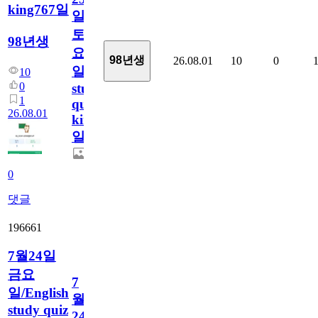
king767일
일
토
98년생
요
98년생
26.08.01
10
0
일/English
10
0
study
1
quiz
26.08.01
king767
일
0
댓글
196661
7월24일
금요
7
일/English
월
study quiz
24