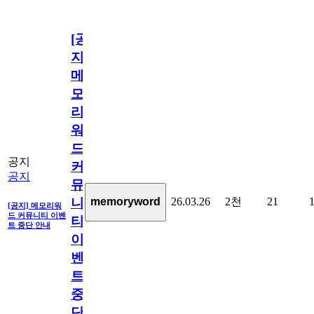
[공
지]
메
모
리
워
드
공지
커
공지
뮤
26.03.26
2천
21
memoryword
니
[공지] 메모리워
드 커뮤니티 이벤
티
트 중단 안내
이
벤
트
중
단