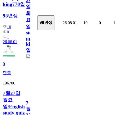
28
king770일
일
화
98년생
요
98년생
26.08.01
10
0
일/English
10
0
study
1
quiz
26.08.01
king770
일
0
댓글
196706
7월27일
월요
7
일/English
월
study quiz