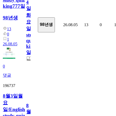
4
king777일
일
화
98년생
요
98년생
26.08.05
13
0
일/English
13
0
study
1
quiz
26.08.05
king777
일
0
댓글
196737
8월3일월
요
8
일/English
월
study quiz