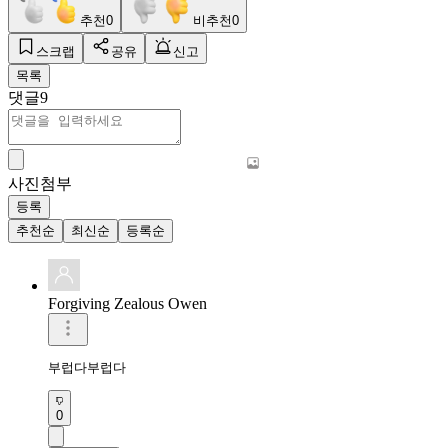
추천
0
비추천
0
스크랩
공유
신고
목록
댓글
9
사진첨부
등록
추천순
최신순
등록순
Forgiving Zealous Owen
부럽다부럽다
0