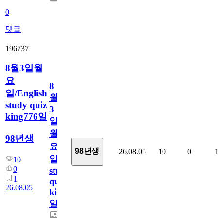
0
댓글
196737
8월3일월
요
8
일/English
월
study quiz
3
king776일
일
월
98년생
요
98년생
26.08.05
10
0
일/English
10
0
study
1
quiz
26.08.05
king776
일