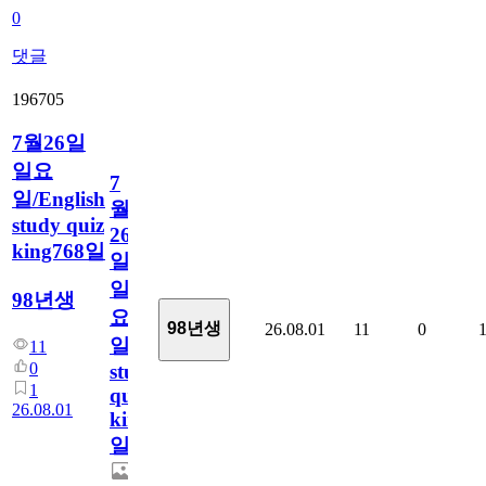
0
댓글
196705
7월26일
일요
7
일/English
월
study quiz
26
king768일
일
일
98년생
요
98년생
26.08.01
11
0
일/English
11
0
study
1
quiz
26.08.01
king768
일