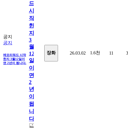
드
시
작
한
지
공지
3
공지
월
1.6천
장화
26.03.02
11
12
메모리워드 시작
한지 3월12일이
일
면 2년이 됩니다.
이
면
2
년
이
됩
니
다.