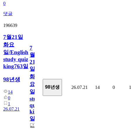
0
댓글
196639
7월21일
화요
7
일/English
월
study quiz
21
king763일
일
화
98년생
요
98년생
26.07.21
14
0
일/English
14
0
study
1
quiz
26.07.21
king763
일