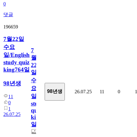
0
댓글
196659
7월22일
수요
7
일/English
월
study quiz
22
king764일
일
수
98년생
요
98년생
26.07.25
11
0
일/English
11
0
study
1
quiz
26.07.25
king764
일