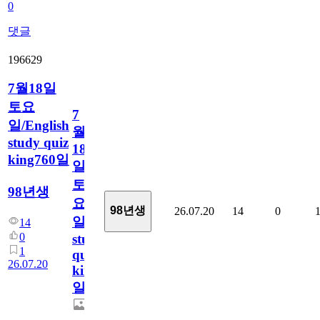
0
댓글
196629
7월18일
토요
7
일/English
월
study quiz
18
king760일
일
토
98년생
요
98년생
26.07.20
14
0
일/English
14
0
study
1
quiz
26.07.20
king760
일