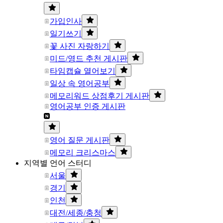
가입인사
일기쓰기
꽃 사진 자랑하기
미드/영드 추천 게시판
타임캡슐 열어보기
일상 속 영어공부
메모리워드 상점후기 게시판
영어공부 인증 게시판
영어 질문 게시판
메모리 크리스마스
지역별 언어 스터디
서울
경기
인천
대전/세종/충청