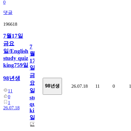
0
댓글
196618
7월17일
금요
7
일/English
월
study quiz
17
king759일
일
금
98년생
요
98년생
26.07.18
11
0
일/English
11
0
study
1
quiz
26.07.18
king759
일