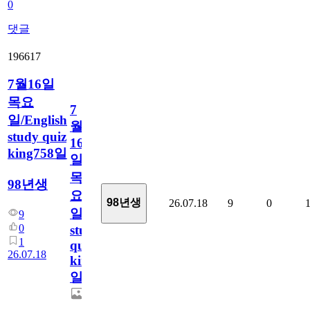
0
댓글
196617
7월16일
목요
7
일/English
월
study quiz
16
king758일
일
목
98년생
요
98년생
26.07.18
9
0
일/English
9
0
study
1
quiz
26.07.18
king758
일