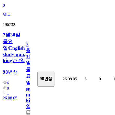
0
댓글
196732
7월30일
목요
7
일/English
월
study quiz
30
king772일
일
목
98년생
요
98년생
26.08.05
6
0
일/English
6
0
study
1
quiz
26.08.05
king772
일