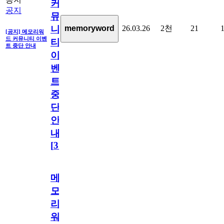
커
공지
뮤
26.03.26
2천
21
memoryword
니
[공지] 메모리워
드 커뮤니티 이벤
티
트 중단 안내
이
벤
트
중
단
안
내
[
31
]
메
모
리
워