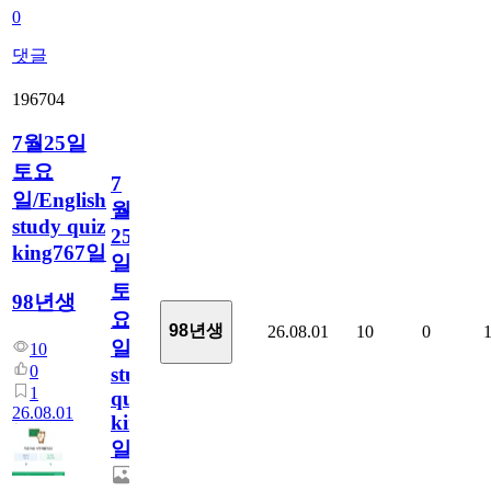
0
댓글
196704
7월25일
토요
7
일/English
월
study quiz
25
king767일
일
토
98년생
요
98년생
26.08.01
10
0
일/English
10
0
study
1
quiz
26.08.01
king767
일