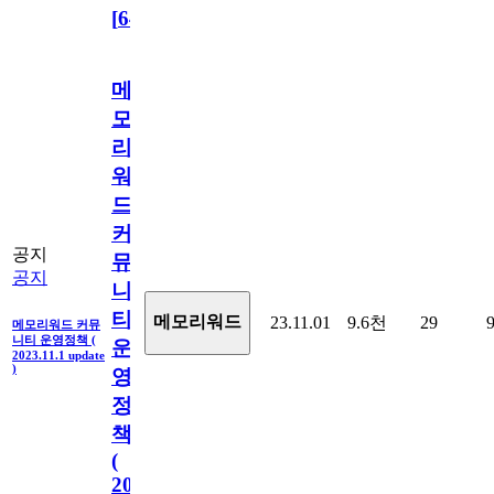
[
64
]
메
모
리
워
드
커
공지
뮤
공지
니
티
메모리워드
23.11.01
9.6천
29
메모리워드 커뮤
니티 운영정책 (
운
2023.11.1 update
)
영
정
책
(
2023.11.1