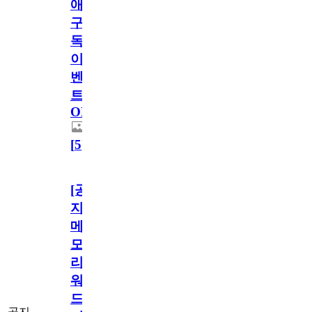
애
구
독
이
벤
트
OPEN!
[
5
]
[공
지]
메
모
리
워
드
공지