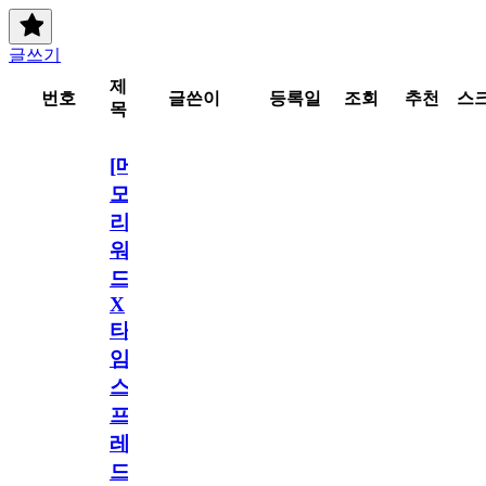
글쓰기
제
번호
글쓴이
등록일
조회
추천
스
목
[메
모
리
워
드
X
타
임
스
프
레
드]