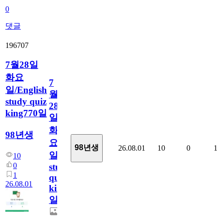
0
댓글
196707
7월28일
화요
7
일/English
월
study quiz
28
king770일
일
화
98년생
요
98년생
26.08.01
10
0
일/English
10
0
study
1
quiz
26.08.01
king770
일