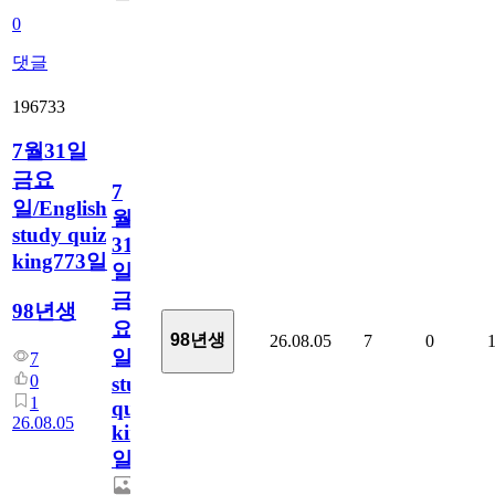
0
댓글
196733
7월31일
금요
7
일/English
월
study quiz
31
king773일
일
금
98년생
요
98년생
26.08.05
7
0
일/English
7
0
study
1
quiz
26.08.05
king773
일