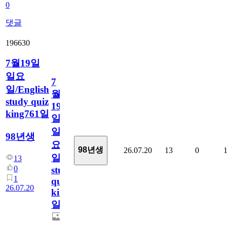
0
댓글
196630
7월19일
일요
7
일/English
월
study quiz
19
king761일
일
일
98년생
요
98년생
26.07.20
13
0
일/English
13
0
study
1
quiz
26.07.20
king761
일