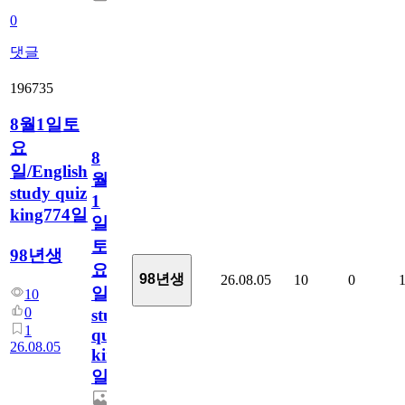
0
댓글
196735
8월1일토
요
8
일/English
월
study quiz
1
king774일
일
토
98년생
요
98년생
26.08.05
10
0
일/English
10
0
study
1
quiz
26.08.05
king774
일