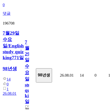
0
댓글
196708
7월29일
수요
7
일/English
월
study quiz
29
king771일
일
수
98년생
요
98년생
26.08.01
14
0
일/English
14
0
study
1
quiz
26.08.01
king771
일