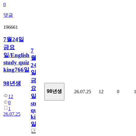
0
댓글
196661
7월24일
금요
7
일/English
월
study quiz
24
king766일
일
금
98년생
요
98년생
26.07.25
12
0
일/English
12
0
study
1
quiz
26.07.25
king766
일