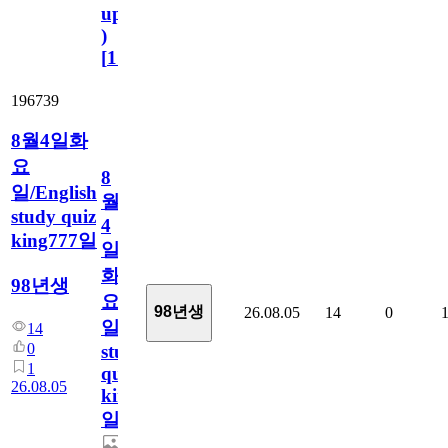
update
)
[
110
]
196739
8월4일화
요
8
일/English
월
study quiz
4
king777일
일
화
98년생
요
98년생
26.08.05
14
0
일/English
14
0
study
1
quiz
26.08.05
king777
일