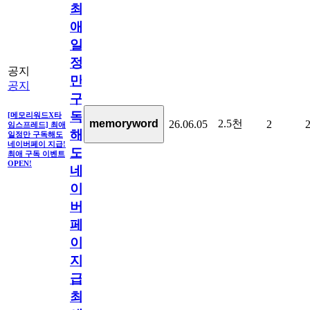
최
애
일
정
공지
만
공지
구
독
[메모리워드X타
2.5천
memoryword
26.06.05
2
임스프레드] 최애
해
일정만 구독해도
네이버페이 지급!
도
최애 구독 이벤트
OPEN!
네
이
버
페
이
지
급!
최