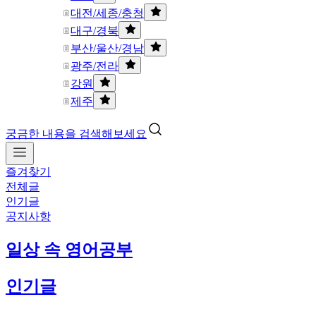
대전/세종/충청
대구/경북
부산/울산/경남
광주/전라
강원
제주
궁금한 내용을 검색해보세요
즐겨찾기
전체글
인기글
공지사항
일상 속 영어공부
인기글