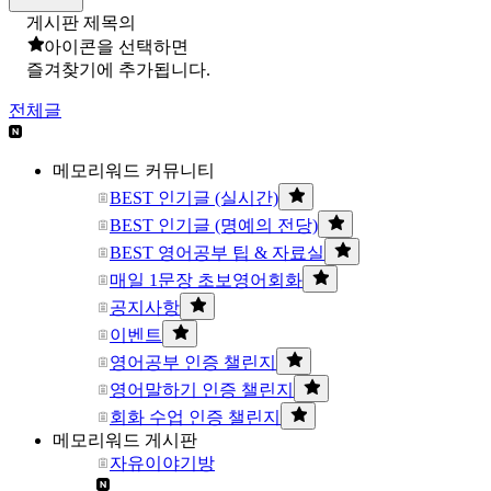
게시판 제목의
아이콘을 선택하면
즐겨찾기에 추가됩니다.
전체글
메모리워드 커뮤니티
BEST 인기글 (실시간)
BEST 인기글 (명예의 전당)
BEST 영어공부 팁 & 자료실
매일 1문장 초보영어회화
공지사항
이벤트
영어공부 인증 챌린지
영어말하기 인증 챌린지
회화 수업 인증 챌린지
메모리워드 게시판
자유이야기방