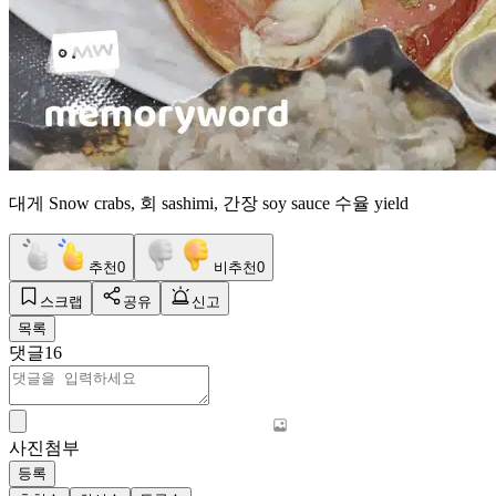
대게 Snow crabs, 회 sashimi, 간장 soy sauce 수율 yield
추천
0
비추천
0
스크랩
공유
신고
목록
댓글
16
사진첨부
등록