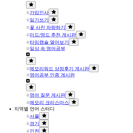
가입인사
일기쓰기
꽃 사진 자랑하기
미드/영드 추천 게시판
타임캡슐 열어보기
일상 속 영어공부
메모리워드 상점후기 게시판
영어공부 인증 게시판
영어 질문 게시판
메모리 크리스마스
지역별 언어 스터디
서울
경기
인천