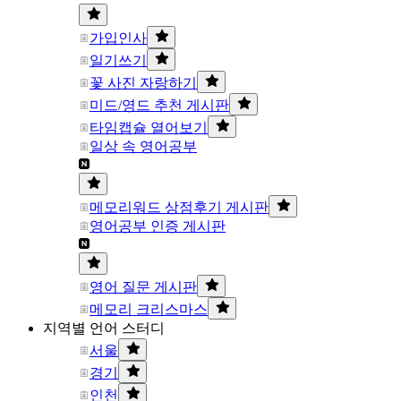
가입인사
일기쓰기
꽃 사진 자랑하기
미드/영드 추천 게시판
타임캡슐 열어보기
일상 속 영어공부
메모리워드 상점후기 게시판
영어공부 인증 게시판
영어 질문 게시판
메모리 크리스마스
지역별 언어 스터디
서울
경기
인천