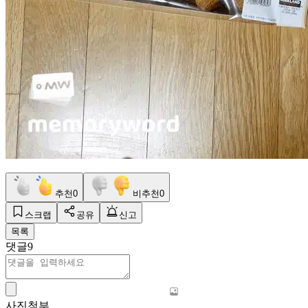
추천
0
비추천
0
스크랩
공유
신고
목록
댓글
9
사진첨부