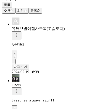
등록
추천순
최신순
등록순
유튜브별이집사구독(고슴도치)
맛있겠다
0
답글 쓰기
2024.02.19 18:39
Chois
bread is always right!