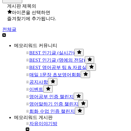
게시판 제목의
아이콘을 선택하면
즐겨찾기에 추가됩니다.
전체글
메모리워드 커뮤니티
BEST 인기글 (실시간)
BEST 인기글 (명예의 전당)
BEST 영어공부 팁 & 자료실
매일 1문장 초보영어회화
공지사항
이벤트
영어공부 인증 챌린지
영어말하기 인증 챌린지
회화 수업 인증 챌린지
메모리워드 게시판
자유이야기방