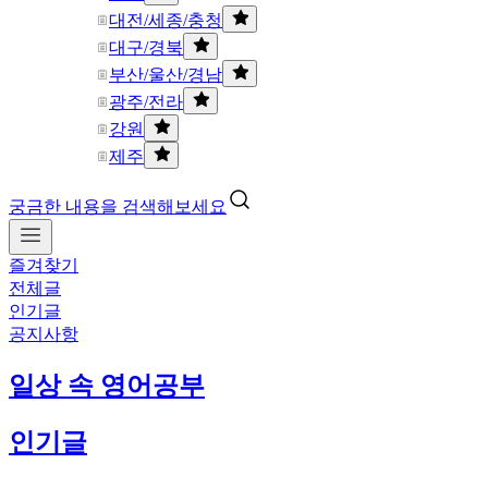
대전/세종/충청
대구/경북
부산/울산/경남
광주/전라
강원
제주
궁금한 내용을 검색해보세요
즐겨찾기
전체글
인기글
공지사항
일상 속 영어공부
인기글