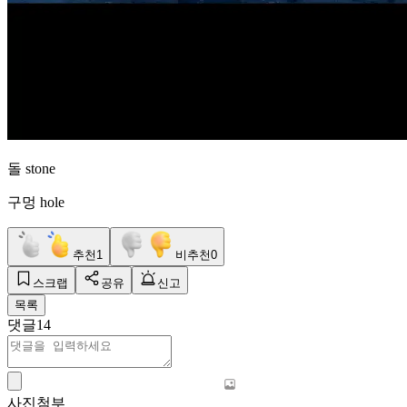
돌 stone
구멍 hole
추천
1
비추천
0
스크랩
공유
신고
목록
댓글
14
사진첨부