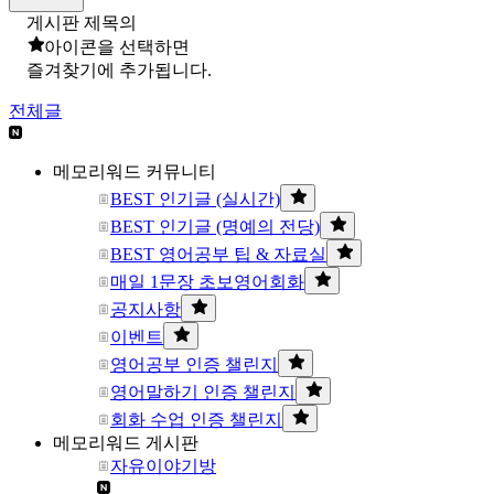
게시판 제목의
아이콘을 선택하면
즐겨찾기에 추가됩니다.
전체글
메모리워드 커뮤니티
BEST 인기글 (실시간)
BEST 인기글 (명예의 전당)
BEST 영어공부 팁 & 자료실
매일 1문장 초보영어회화
공지사항
이벤트
영어공부 인증 챌린지
영어말하기 인증 챌린지
회화 수업 인증 챌린지
메모리워드 게시판
자유이야기방