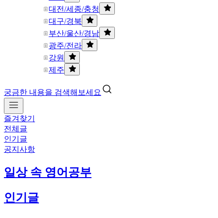
대전/세종/충청
대구/경북
부산/울산/경남
광주/전라
강원
제주
궁금한 내용을 검색해보세요
즐겨찾기
전체글
인기글
공지사항
일상 속 영어공부
인기글