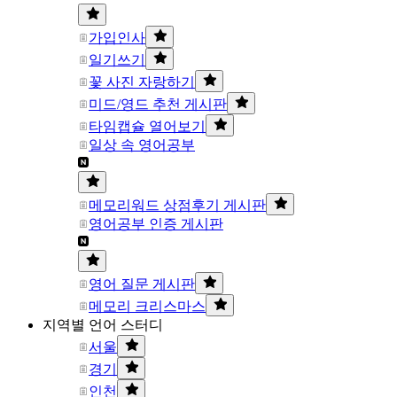
가입인사
일기쓰기
꽃 사진 자랑하기
미드/영드 추천 게시판
타임캡슐 열어보기
일상 속 영어공부
메모리워드 상점후기 게시판
영어공부 인증 게시판
영어 질문 게시판
메모리 크리스마스
지역별 언어 스터디
서울
경기
인천