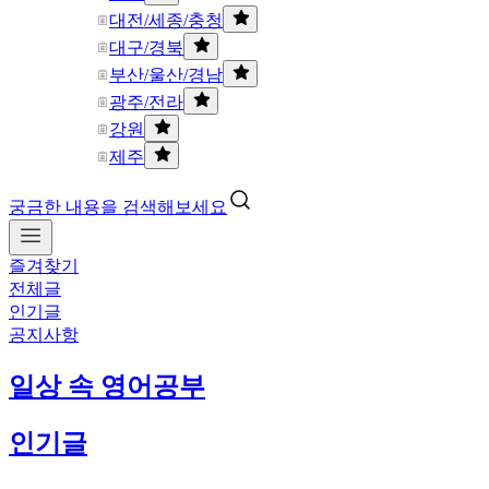
대전/세종/충청
대구/경북
부산/울산/경남
광주/전라
강원
제주
궁금한 내용을 검색해보세요
즐겨찾기
전체글
인기글
공지사항
일상 속 영어공부
인기글