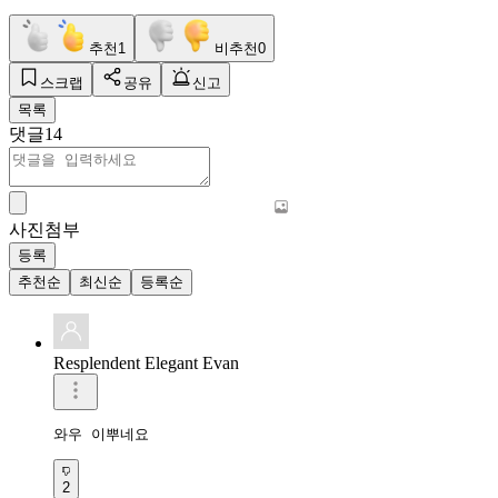
추천
1
비추천
0
스크랩
공유
신고
목록
댓글
14
사진첨부
등록
추천순
최신순
등록순
Resplendent Elegant Evan
와우 이뿌네요 
2