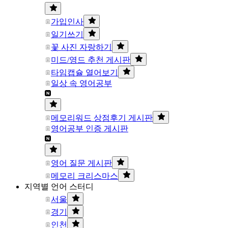
가입인사
일기쓰기
꽃 사진 자랑하기
미드/영드 추천 게시판
타임캡슐 열어보기
일상 속 영어공부
메모리워드 상점후기 게시판
영어공부 인증 게시판
영어 질문 게시판
메모리 크리스마스
지역별 언어 스터디
서울
경기
인천