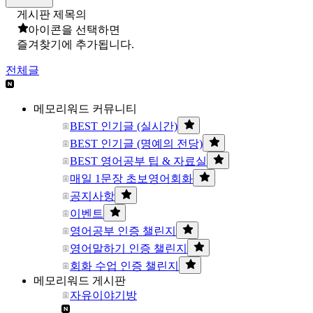
게시판 제목의
아이콘을 선택하면
즐겨찾기에 추가됩니다.
전체글
메모리워드 커뮤니티
BEST 인기글 (실시간)
BEST 인기글 (명예의 전당)
BEST 영어공부 팁 & 자료실
매일 1문장 초보영어회화
공지사항
이벤트
영어공부 인증 챌린지
영어말하기 인증 챌린지
회화 수업 인증 챌린지
메모리워드 게시판
자유이야기방