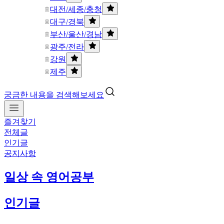
대전/세종/충청
대구/경북
부산/울산/경남
광주/전라
강원
제주
궁금한 내용을 검색해보세요
즐겨찾기
전체글
인기글
공지사항
일상 속 영어공부
인기글