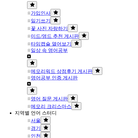
가입인사
일기쓰기
꽃 사진 자랑하기
미드/영드 추천 게시판
타임캡슐 열어보기
일상 속 영어공부
메모리워드 상점후기 게시판
영어공부 인증 게시판
영어 질문 게시판
메모리 크리스마스
지역별 언어 스터디
서울
경기
인천