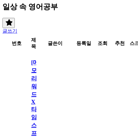
일상 속 영어공부
글쓰기
제
번호
글쓴이
등록일
조회
추천
스
목
[메
모
리
워
드
X
타
임
스
프