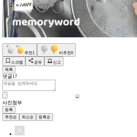
추천
1
비추천
0
스크랩
공유
신고
목록
댓글
17
사진첨부
등록
추천순
최신순
등록순