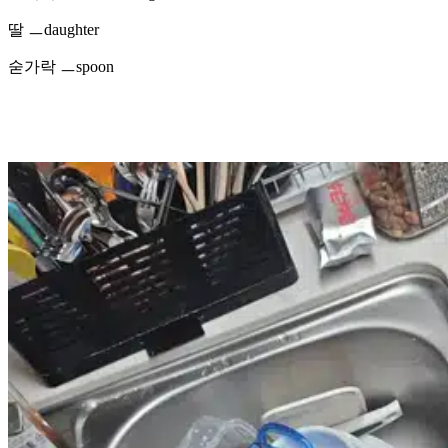
딸 ㅡdaughter
숟가락 ㅡspoon