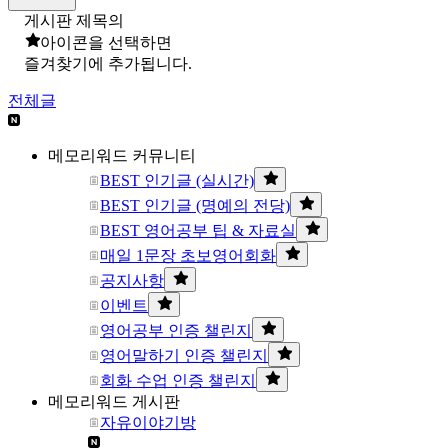
게시판 제목의
아이콘을 선택하면
즐겨찾기에 추가됩니다.
전체글
메모리워드 커뮤니티
BEST 인기글 (실시간)
BEST 인기글 (명예의 전당)
BEST 영어공부 팁 & 자료실
매일 1문장 초보영어회화
공지사항
이벤트
영어공부 인증 챌린지
영어말하기 인증 챌린지
회화 수업 인증 챌린지
메모리워드 게시판
자유이야기방