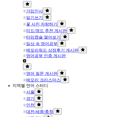
가입인사
일기쓰기
꽃 사진 자랑하기
미드/영드 추천 게시판
타임캡슐 열어보기
일상 속 영어공부
메모리워드 상점후기 게시판
영어공부 인증 게시판
영어 질문 게시판
메모리 크리스마스
지역별 언어 스터디
서울
경기
인천
대전/세종/충청