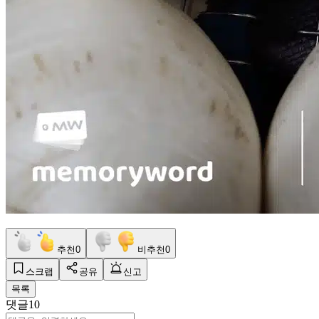
추천
0
비추천
0
스크랩
공유
신고
목록
댓글
10