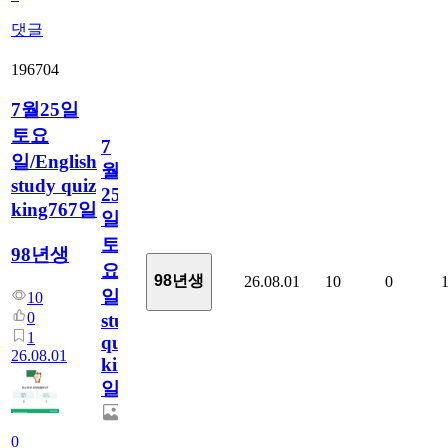
댓글
196704
7월25일
토요
7
일/English
월
study quiz
25
king767일
일
토
98년생
요
98년생
26.08.01
10
0
일/English
10
0
study
1
quiz
26.08.01
king767
일
0