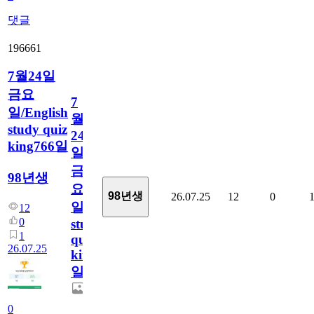
댓글
196661
7월24일
금요
7
일/English
월
study quiz
24
king766일
일
금
98년생
요
98년생
26.07.25
12
0
일/English
12
0
study
1
quiz
26.07.25
king766
일
0