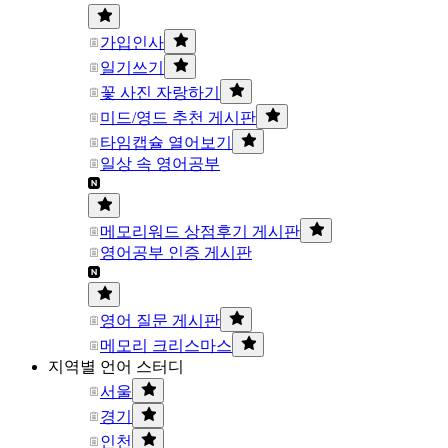
가입인사
일기쓰기
꽃 사진 자랑하기
미드/영드 추천 게시판
타임캡슐 열어보기
일상 속 영어공부
메모리워드 상점후기 게시판
영어공부 인증 게시판
영어 질문 게시판
메모리 크리스마스
지역별 언어 스터디
서울
경기
인천