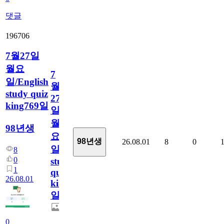
댓글
196706
7월27일
월요
7
일/English
월
study quiz
27
king769일
일
월
98년생
요
98년생
26.08.01
8
0
일/English
8
0
study
1
quiz
26.08.01
king769
일
0