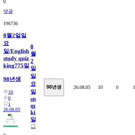
0
댓글
196736
8월2일일
요
8
일/English
월
study quiz
2
king775일
일
일
98년생
요
98년생
26.08.05
10
0
일/English
10
0
study
1
quiz
26.08.05
king775
일