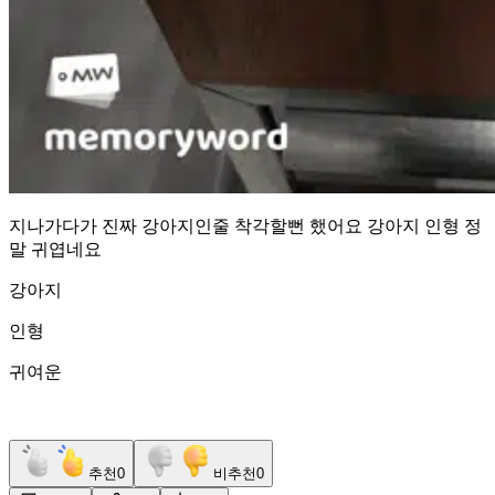
지나가다가 진짜 강아지인줄 착각할뻔 했어요 강아지 인형 정
말 귀엽네요
강아지
인형
귀여운
추천
0
비추천
0