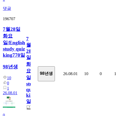
댓글
196707
7월28일
화요
7
일/English
월
study quiz
28
king770일
일
화
98년생
요
98년생
26.08.01
10
0
일/English
10
0
study
1
quiz
26.08.01
king770
일
0