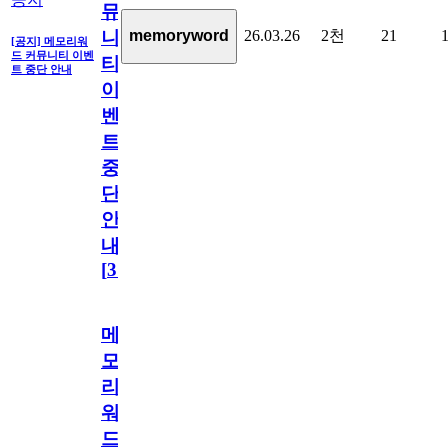
뮤
26.03.26
2천
21
memoryword
니
[공지] 메모리워
드 커뮤니티 이벤
티
트 중단 안내
이
벤
트
중
단
안
내
[
31
]
메
모
리
워
드