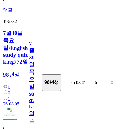
댓글
196732
7월30일
목요
7
일/English
월
study quiz
30
king772일
일
목
98년생
요
98년생
26.08.05
6
0
일/English
6
0
study
1
quiz
26.08.05
king772
일
0