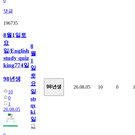
0
댓글
196735
8월1일토
요
8
일/English
월
study quiz
1
king774일
일
토
98년생
요
98년생
26.08.05
10
0
일/English
10
0
study
1
quiz
26.08.05
king774
일