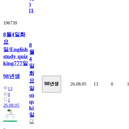
)
[
110
]
196739
8월4일화
요
8
일/English
월
study quiz
4
king777일
일
화
98년생
요
98년생
26.08.05
13
0
일/English
13
0
study
1
quiz
26.08.05
king777
일