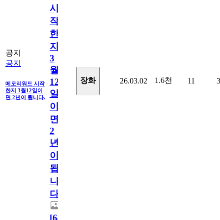
시
작
한
지
공지
3
공지
월
1.6천
장화
26.03.02
11
12
메모리워드 시작
한지 3월12일이
일
면 2년이 됩니다.
이
면
2
년
이
됩
니
다.
[
64
]