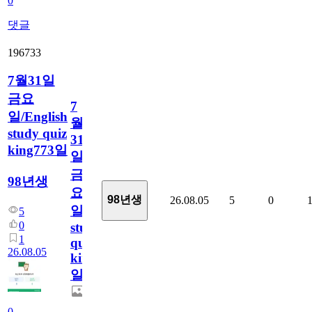
0
댓글
196733
7월31일
금요
7
일/English
월
study quiz
31
king773일
일
금
98년생
요
98년생
26.08.05
5
0
일/English
5
0
study
1
quiz
26.08.05
king773
일
0