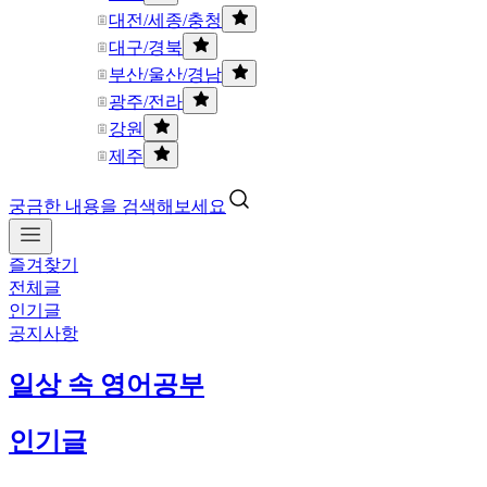
대전/세종/충청
대구/경북
부산/울산/경남
광주/전라
강원
제주
궁금한 내용을 검색해보세요
즐겨찾기
전체글
인기글
공지사항
일상 속 영어공부
인기글