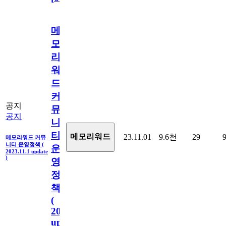
메
모
리
워
드
커
공지
뮤
공지
니
티
메모리워드
23.11.01
9.6천
29
메모리워드 커뮤
니티 운영정책 (
운
2023.11.1 update
)
영
정
책
(
2023.11.1
update