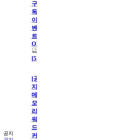
구
독
이
벤
트
OPEN!
[
5
]
[공
지]
메
모
리
워
드
공지
커
공지