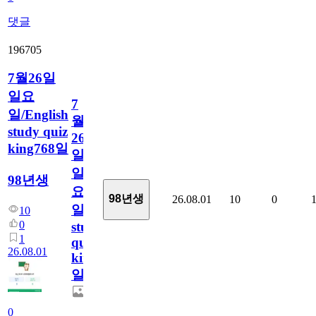
댓글
196705
7월26일
일요
7
일/English
월
study quiz
26
king768일
일
일
98년생
요
98년생
26.08.01
10
0
일/English
10
0
study
1
quiz
26.08.01
king768
일
0