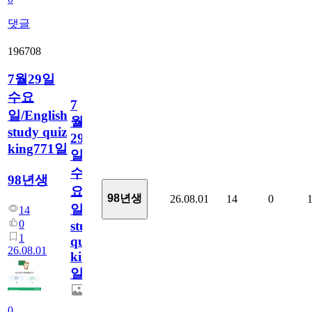
댓글
196708
7월29일
수요
7
일/English
월
study quiz
29
king771일
일
수
98년생
요
98년생
26.08.01
14
0
일/English
14
0
study
1
quiz
26.08.01
king771
일
0