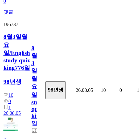
0
댓글
196737
8월3일월
요
8
일/English
월
study quiz
3
king776일
일
월
98년생
요
98년생
26.08.05
10
0
일/English
10
0
study
1
quiz
26.08.05
king776
일