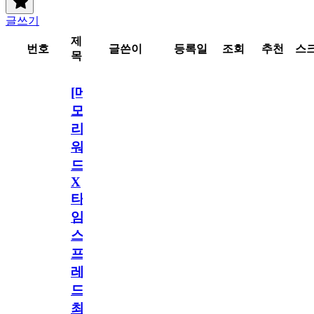
글쓰기
제
번호
글쓴이
등록일
조회
추천
스
목
[메
모
리
워
드
X
타
임
스
프
레
드]
최