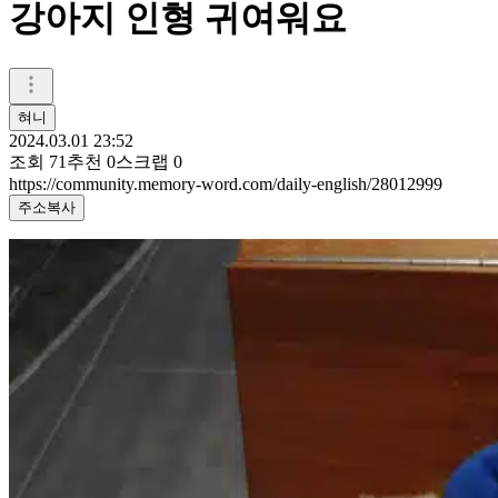
강아지 인형 귀여워요
혀니
2024.03.01 23:52
조회
71
추천
0
스크랩
0
https://community.memory-word.com/daily-english/28012999
주소복사