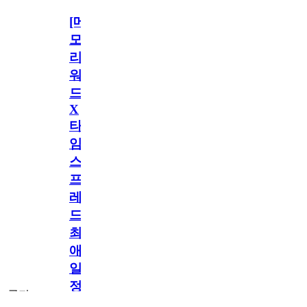
[메
모
리
워
드
X
타
임
스
프
레
드]
최
애
일
정
공지
만