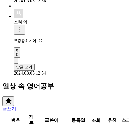
2024.03.05 12:56
스테이
우중충하네여 😢 
0
답글 쓰기
2024.03.05 12:54
일상 속 영어공부
글쓰기
제
번호
글쓴이
등록일
조회
추천
스
목