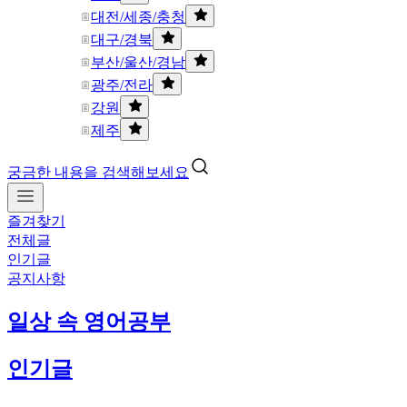
대전/세종/충청
대구/경북
부산/울산/경남
광주/전라
강원
제주
궁금한 내용을 검색해보세요
즐겨찾기
전체글
인기글
공지사항
일상 속 영어공부
인기글