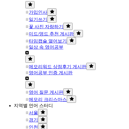
가입인사
일기쓰기
꽃 사진 자랑하기
미드/영드 추천 게시판
타임캡슐 열어보기
일상 속 영어공부
메모리워드 상점후기 게시판
영어공부 인증 게시판
영어 질문 게시판
메모리 크리스마스
지역별 언어 스터디
서울
경기
인천