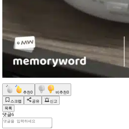
추천
0
비추천
0
스크랩
공유
신고
목록
댓글
6