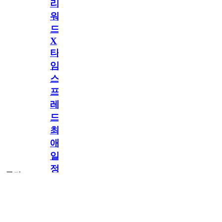
리
워
드
X
타
임
스
프
레
드]
최
애
일
정
공지
만
공지
구
독
[메모리워드X타
2.5천
memoryword
26.06.05
2
임스프레드] 최애
해
일정만 구독해도