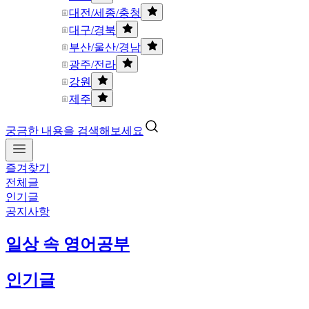
대전/세종/충청
대구/경북
부산/울산/경남
광주/전라
강원
제주
궁금한 내용을 검색해보세요
즐겨찾기
전체글
인기글
공지사항
일상 속 영어공부
인기글