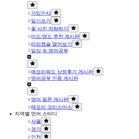
가입인사
일기쓰기
꽃 사진 자랑하기
미드/영드 추천 게시판
타임캡슐 열어보기
일상 속 영어공부
메모리워드 상점후기 게시판
영어공부 인증 게시판
영어 질문 게시판
메모리 크리스마스
지역별 언어 스터디
서울
경기
인천