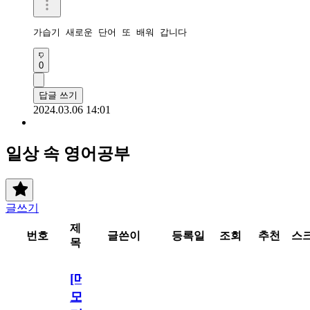
가습기 새로운 단어 또 배워 갑니다 
0
답글 쓰기
2024.03.06 14:01
일상 속 영어공부
글쓰기
제
번호
글쓴이
등록일
조회
추천
스
목
[메
모