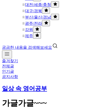
대전/세종/충청
대구/경북
부산/울산/경남
광주/전라
강원
제주
궁금한 내용을 검색해보세요
즐겨찾기
전체글
인기글
공지사항
일상 속 영어공부
가글가글~~~