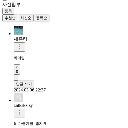
사진첨부
등록
추천순
최신순
등록순
세은킹
화이팅
0
답글 쓰기
2024.03.06 22:37
zntkskzlzy
6 가글가글 좋지요