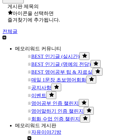
게시판 제목의
아이콘을 선택하면
즐겨찾기에 추가됩니다.
전체글
메모리워드 커뮤니티
BEST 인기글 (실시간)
BEST 인기글 (명예의 전당)
BEST 영어공부 팁 & 자료실
매일 1문장 초보영어회화
공지사항
이벤트
영어공부 인증 챌린지
영어말하기 인증 챌린지
회화 수업 인증 챌린지
메모리워드 게시판
자유이야기방