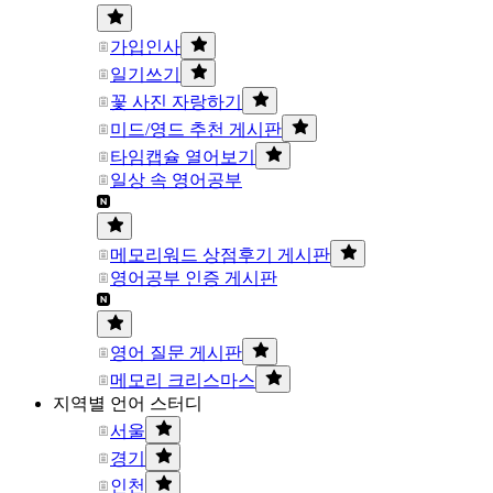
가입인사
일기쓰기
꽃 사진 자랑하기
미드/영드 추천 게시판
타임캡슐 열어보기
일상 속 영어공부
메모리워드 상점후기 게시판
영어공부 인증 게시판
영어 질문 게시판
메모리 크리스마스
지역별 언어 스터디
서울
경기
인천