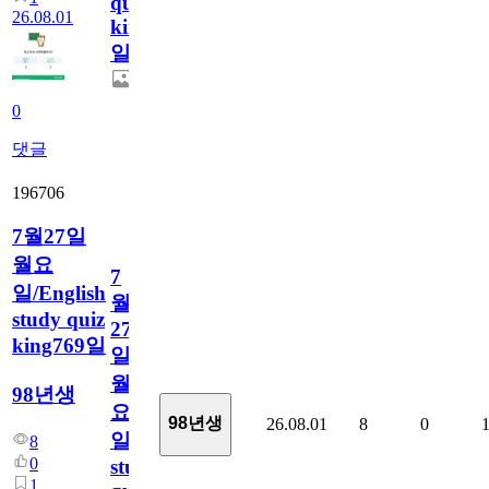
quiz
26.08.01
king770
일
0
댓글
196706
7월27일
월요
7
일/English
월
study quiz
27
king769일
일
월
98년생
요
98년생
26.08.01
8
0
일/English
8
0
study
1