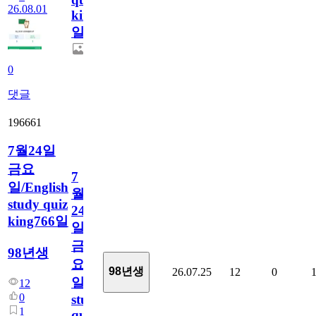
26.08.01
king767
일
0
댓글
196661
7월24일
금요
7
일/English
월
study quiz
24
king766일
일
금
98년생
요
98년생
26.07.25
12
0
일/English
12
0
study
1
quiz