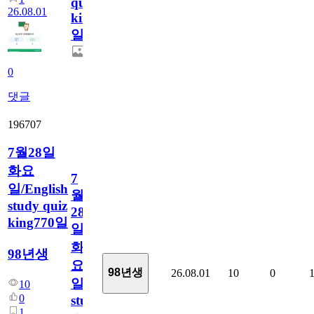
quiz
26.08.01
king771
일
0
댓글
196707
7월28일
화요
7
일/English
월
study quiz
28
king770일
일
화
98년생
요
98년생
26.08.01
10
0
일/English
10
0
study
1