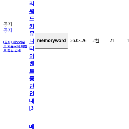
리
워
드
공지
커
공지
뮤
26.03.26
2천
21
memoryword
니
[공지] 메모리워
드 커뮤니티 이벤
티
트 중단 안내
이
벤
트
중
단
안
내
[
31
]
메