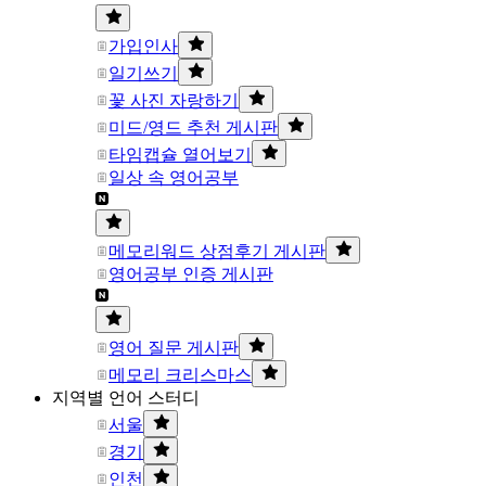
가입인사
일기쓰기
꽃 사진 자랑하기
미드/영드 추천 게시판
타임캡슐 열어보기
일상 속 영어공부
메모리워드 상점후기 게시판
영어공부 인증 게시판
영어 질문 게시판
메모리 크리스마스
지역별 언어 스터디
서울
경기
인천