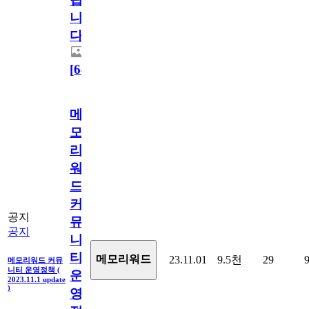
니
다.
[
64
]
메
모
리
워
드
커
공지
뮤
공지
니
티
메모리워드
23.11.01
9.5천
29
메모리워드 커뮤
니티 운영정책 (
운
2023.11.1 update
)
영