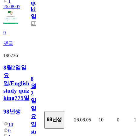
1
quiz
26.08.05
king776
일
0
댓글
196736
8월2일일
요
8
일/English
월
study quiz
2
king775일
일
일
98년생
요
98년생
26.08.05
10
0
일/English
10
0
study