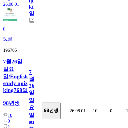
quiz
26.08.01
king769
일
0
댓글
196705
7월26일
일요
7
일/English
월
study quiz
26
king768일
일
일
98년생
요
98년생
26.08.01
10
0
일/English
10
0
study
1