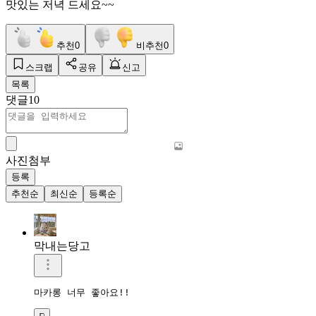
맛있는 저녁 드세요~~
추천
0
비추천
0
스크랩
공유
신고
목록
댓글
10
사진첨부
등록
추천순
최신순
등록순
막내는당고
마카롱 너무 좋아요!!