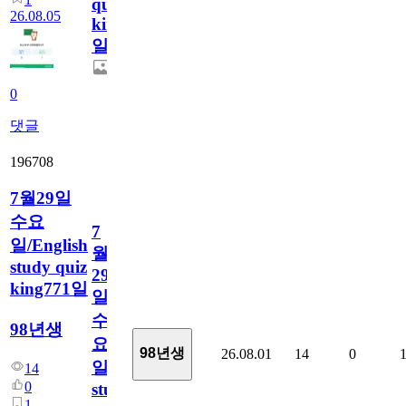
quiz
26.08.05
king772
일
0
댓글
196708
7월29일
수요
7
일/English
월
study quiz
29
king771일
일
수
98년생
요
98년생
26.08.01
14
0
일/English
14
0
study
1