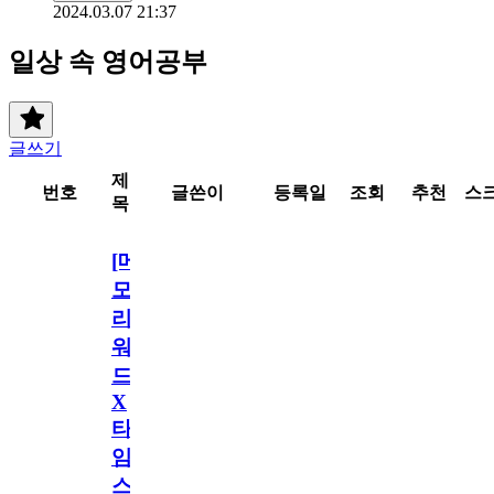
2024.03.07 21:37
일상 속 영어공부
글쓰기
제
번호
글쓴이
등록일
조회
추천
스
목
[메
모
리
워
드
X
타
임
스