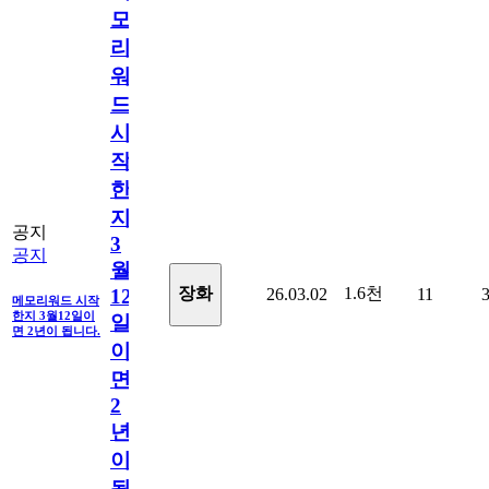
모
리
워
드
시
작
한
지
공지
3
공지
월
1.6천
장화
26.03.02
11
12
메모리워드 시작
한지 3월12일이
일
면 2년이 됩니다.
이
면
2
년
이
됩