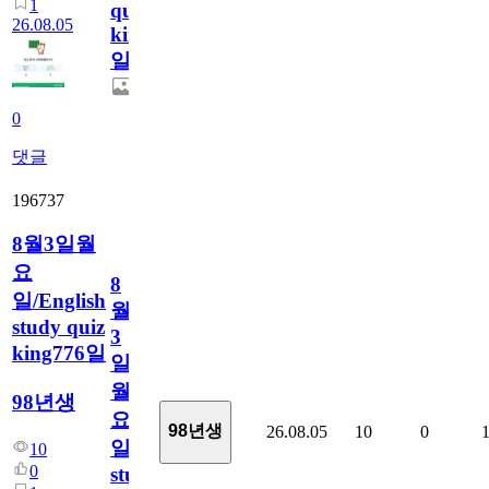
1
quiz
26.08.05
king777
일
0
댓글
196737
8월3일월
요
8
일/English
월
study quiz
3
king776일
일
월
98년생
요
98년생
26.08.05
10
0
일/English
10
0
study