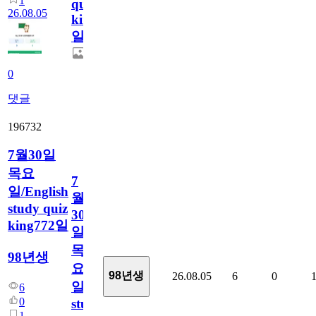
1
quiz
26.08.05
king773
일
0
댓글
196732
7월30일
목요
7
일/English
월
study quiz
30
king772일
일
목
98년생
요
98년생
26.08.05
6
0
일/English
6
0
study
1