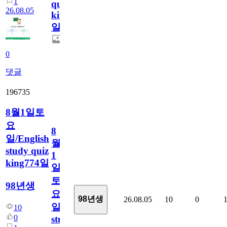
1
quiz
26.08.05
king775
일
0
댓글
196735
8월1일토
요
8
일/English
월
study quiz
1
king774일
일
토
98년생
요
98년생
26.08.05
10
0
일/English
10
0
study