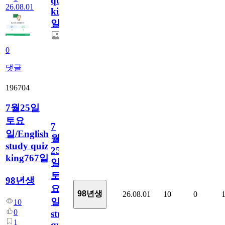
quiz
26.08.01
king768
일
0
댓글
196704
7월25일
토요
7
일/English
월
study quiz
25
king767일
일
토
98년생
요
98년생
26.08.01
10
0
일/English
10
0
study
1
quiz