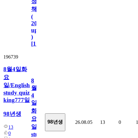
정
책
(
2023.11.1
update
)
[
110
]
196739
8월4일화
요
8
일/English
월
study quiz
4
king777일
일
화
98년생
요
98년생
26.08.05
13
0
일/English
13
0
study