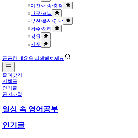
대전/세종/충청
대구/경북
부산/울산/경남
광주/전라
강원
제주
궁금한 내용을 검색해보세요
즐겨찾기
전체글
인기글
공지사항
일상 속 영어공부
인기글