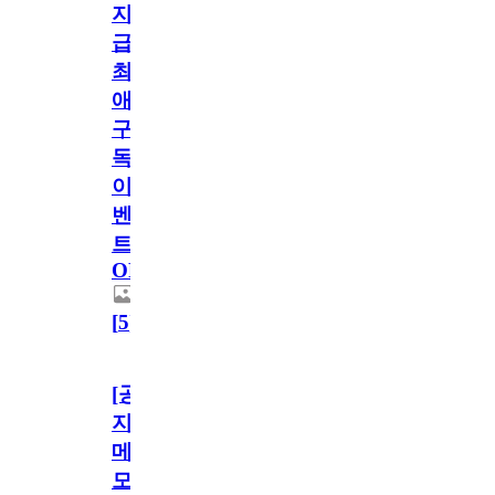
지
급!
최
애
구
독
이
벤
트
OPEN!
[
5
]
[공
지]
메
모