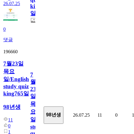
26.07.25
king766
일
0
댓글
196660
7월23일
목요
7
일/English
월
study quiz
23
king765일
일
목
98년생
요
98년생
26.07.25
11
0
일/English
11
0
study
1
quiz