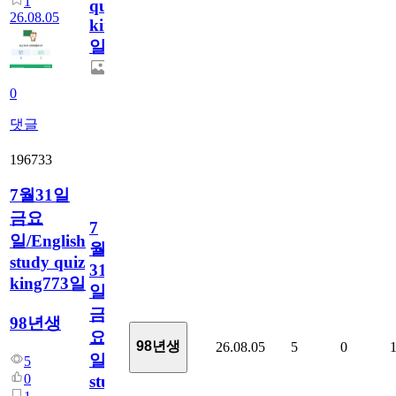
1
quiz
26.08.05
king774
일
0
댓글
196733
7월31일
금요
7
일/English
월
study quiz
31
king773일
일
금
98년생
요
98년생
26.08.05
5
0
일/English
5
0
study