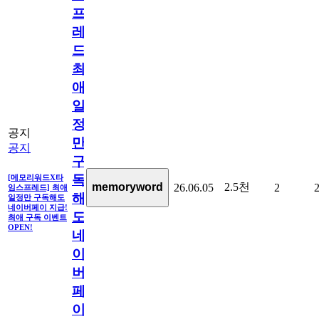
프
레
드]
최
애
일
정
공지
만
공지
구
독
[메모리워드X타
2.5천
memoryword
26.06.05
2
임스프레드] 최애
해
일정만 구독해도
네이버페이 지급!
도
최애 구독 이벤트
OPEN!
네
이
버
페
이