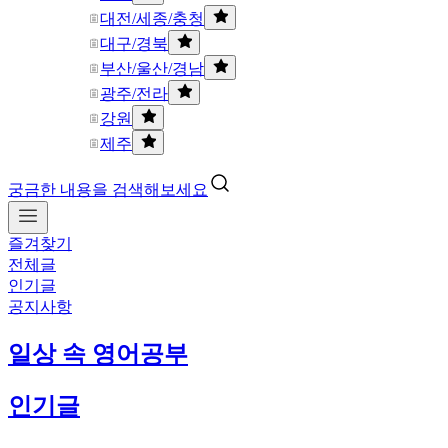
대전/세종/충청
대구/경북
부산/울산/경남
광주/전라
강원
제주
궁금한 내용을 검색해보세요
즐겨찾기
전체글
인기글
공지사항
일상 속 영어공부
인기글