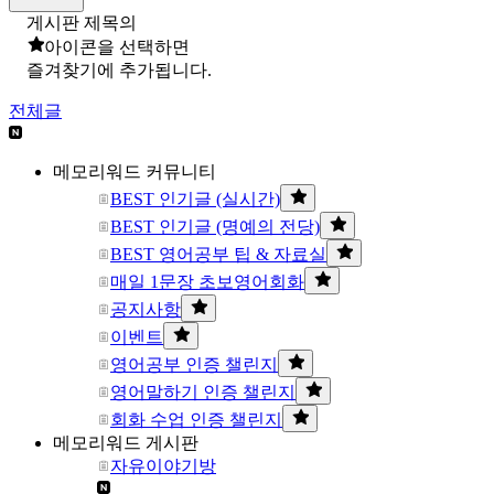
게시판 제목의
아이콘을 선택하면
즐겨찾기에 추가됩니다.
전체글
메모리워드 커뮤니티
BEST 인기글 (실시간)
BEST 인기글 (명예의 전당)
BEST 영어공부 팁 & 자료실
매일 1문장 초보영어회화
공지사항
이벤트
영어공부 인증 챌린지
영어말하기 인증 챌린지
회화 수업 인증 챌린지
메모리워드 게시판
자유이야기방