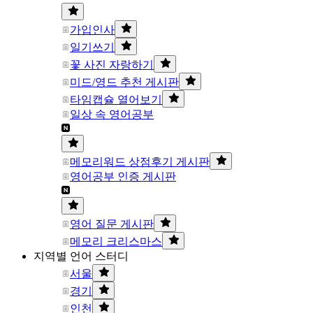
가입인사
일기쓰기
꽃 사진 자랑하기
미드/영드 추천 게시판
타임캡슐 열어보기
일상 속 영어공부
메모리워드 상점후기 게시판
영어공부 인증 게시판
영어 질문 게시판
메모리 크리스마스
지역별 언어 스터디
서울
경기
인천