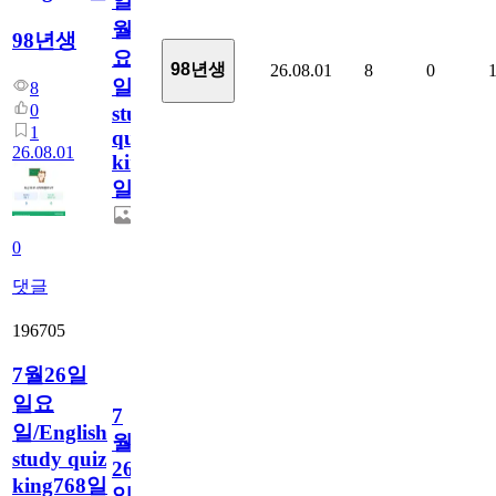
일
월
98년생
요
98년생
26.08.01
8
0
일/English
8
0
study
1
quiz
26.08.01
king769
일
0
댓글
196705
7월26일
일요
7
일/English
월
study quiz
26
king768일
일