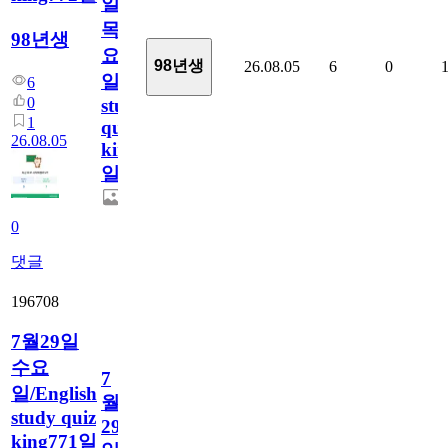
일
목
98년생
요
98년생
26.08.05
6
0
일/English
6
0
study
1
quiz
26.08.05
king772
일
0
댓글
196708
7월29일
수요
7
일/English
월
study quiz
29
king771일