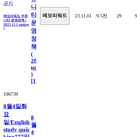
공지
니
티
메모리워드
23.11.01
9.5천
29
메모리워드 커뮤
니티 운영정책 (
운
2023.11.1 update
)
영
정
책
(
2023.11.1
update
)
[
110
]
196739
8월4일화
요
8
일/English
월
study quiz
4
king777일