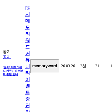
[공
지]
메
모
리
워
드
공지
커
공지
뮤
26.03.26
2천
21
memoryword
니
[공지] 메모리워
드 커뮤니티 이벤
티
트 중단 안내
이
벤
트
중
단
안