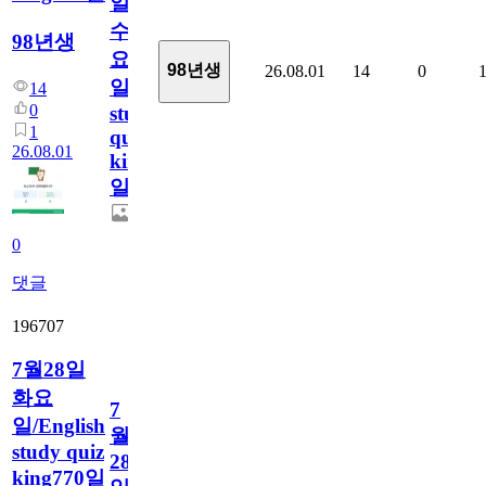
일
수
98년생
요
98년생
26.08.01
14
0
일/English
14
0
study
1
quiz
26.08.01
king771
일
0
댓글
196707
7월28일
화요
7
일/English
월
study quiz
28
king770일