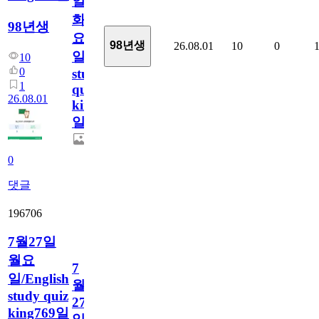
일
화
98년생
요
98년생
26.08.01
10
0
일/English
10
0
study
1
quiz
26.08.01
king770
일
0
댓글
196706
7월27일
월요
7
일/English
월
study quiz
27
king769일