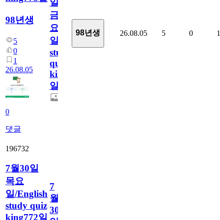
일
금
98년생
요
98년생
26.08.05
5
0
일/English
5
0
study
1
quiz
26.08.05
king773
일
0
댓글
196732
7월30일
목요
7
일/English
월
study quiz
30
king772일