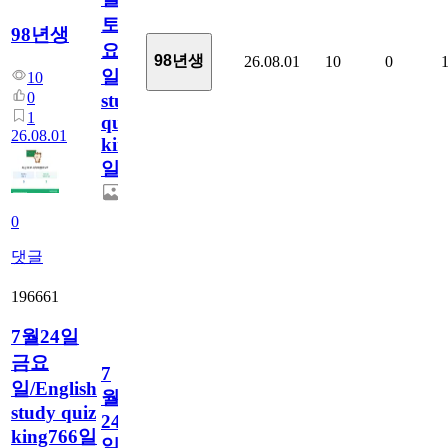
토
98년생
요
98년생
26.08.01
10
0
일/English
10
0
study
1
quiz
26.08.01
king767
일
0
댓글
196661
7월24일
금요
7
일/English
월
study quiz
24
king766일
일