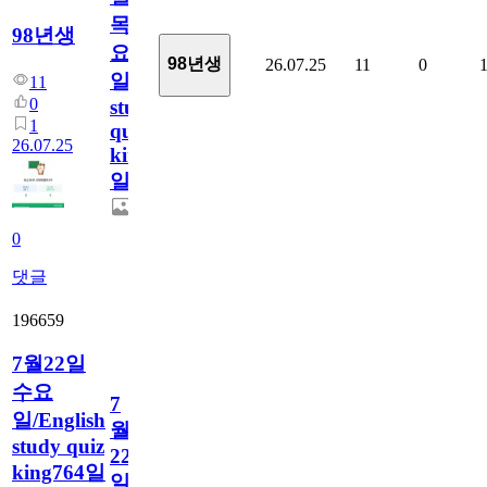
목
98년생
요
98년생
26.07.25
11
0
일/English
11
0
study
1
quiz
26.07.25
king765
일
0
댓글
196659
7월22일
수요
7
일/English
월
study quiz
22
king764일
일