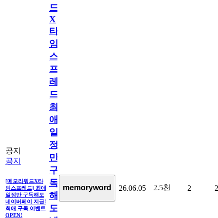
드
X
타
임
스
프
레
드]
최
애
일
정
공지
만
공지
구
독
[메모리워드X타
2.5천
memoryword
26.06.05
2
임스프레드] 최애
해
일정만 구독해도
네이버페이 지급!
도
최애 구독 이벤트
OPEN!