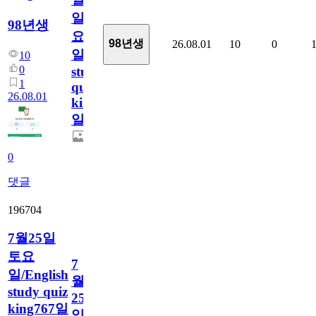
일
98년생
요
98년생
26.08.01
10
0
일/English
10
0
study
1
quiz
26.08.01
king768
일
0
댓글
196704
7월25일
토요
7
일/English
월
study quiz
25
king767일
일