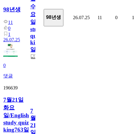
수
98년생
요
98년생
26.07.25
11
0
일/English
11
0
study
1
quiz
26.07.25
king764
일
0
댓글
196639
7월21일
화요
7
일/English
월
study quiz
21
king763일
일