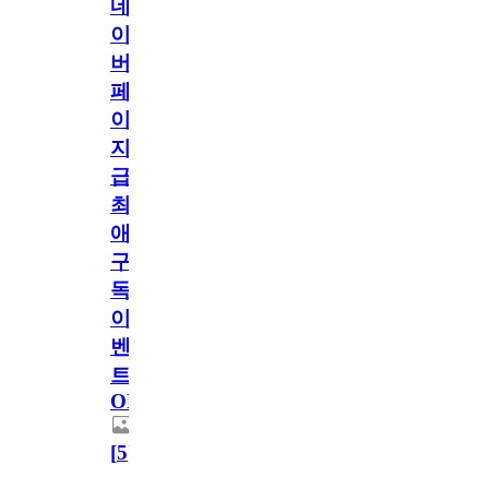
네
이
버
페
이
지
급!
최
애
구
독
이
벤
트
OPEN!
[
5
]