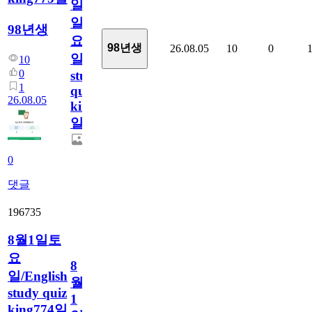
일
일
98년생
요
98년생
26.08.05
10
0
일/English
10
0
study
1
quiz
26.08.05
king775
일
0
댓글
196735
8월1일토
요
8
일/English
월
study quiz
1
king774일