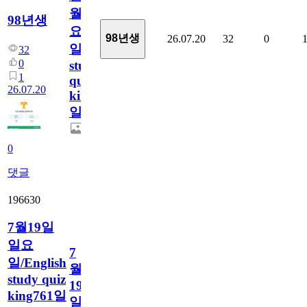
월
98년생
요
98년생
26.07.20
32
0
일/English
32
0
study
1
quiz
26.07.20
king762
일
0
댓글
196630
7월19일
일요
7
일/English
월
study quiz
19
king761일
일