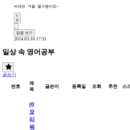
바세린 겨울 필수템이죠~
0
답글 쓰기
2024.03.10 17:31
일상 속 영어공부
글쓰기
제
번호
글쓴이
등록일
조회
추천
스
목
[메
모
리
워