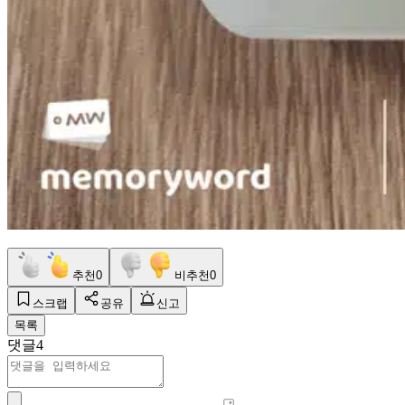
추천
0
비추천
0
스크랩
공유
신고
목록
댓글
4