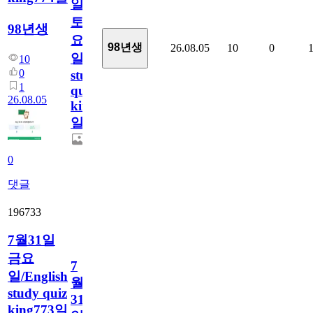
일
토
98년생
요
98년생
26.08.05
10
0
일/English
10
0
study
1
quiz
26.08.05
king774
일
0
댓글
196733
7월31일
금요
7
일/English
월
study quiz
31
king773일