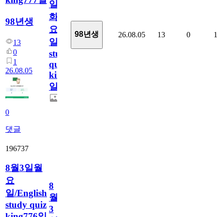
일
화
98년생
요
98년생
26.08.05
13
0
일/English
13
0
study
1
quiz
26.08.05
king777
일
0
댓글
196737
8월3일월
요
8
일/English
월
study quiz
3
king776일