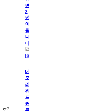
면
2
년
이
됩
니
다.
[
64
]
메
모
리
워
드
커
공지
뮤