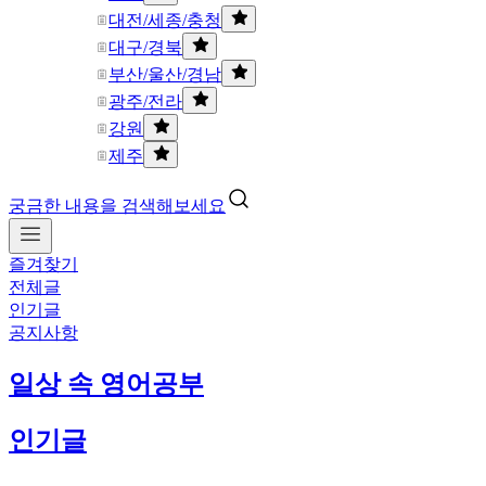
대전/세종/충청
대구/경북
부산/울산/경남
광주/전라
강원
제주
궁금한 내용을 검색해보세요
즐겨찾기
전체글
인기글
공지사항
일상 속 영어공부
인기글