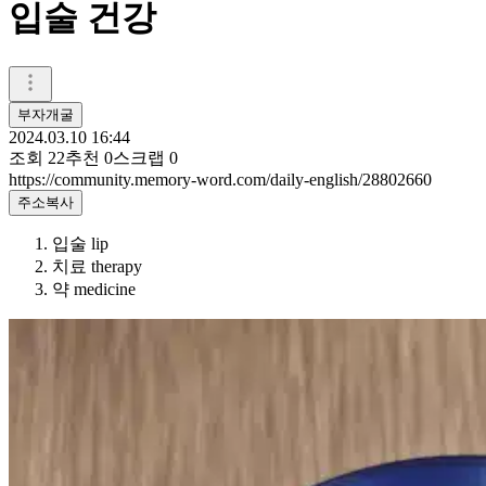
입술 건강
부자개굴
2024.03.10 16:44
조회
22
추천
0
스크랩
0
https://community.memory-word.com/daily-english/28802660
주소복사
입술 lip
치료 therapy
약 medicine