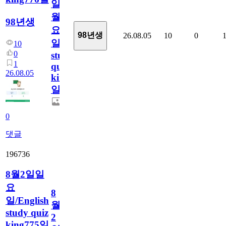
일
월
98년생
요
98년생
26.08.05
10
0
일/English
10
0
study
1
quiz
26.08.05
king776
일
0
댓글
196736
8월2일일
요
8
일/English
월
study quiz
2
king775일