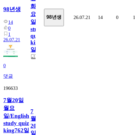
화
98년생
요
98년생
26.07.21
14
0
일/English
14
0
study
1
quiz
26.07.21
king763
일
0
댓글
196633
7월20일
월요
7
일/English
월
study quiz
20
king762일
일