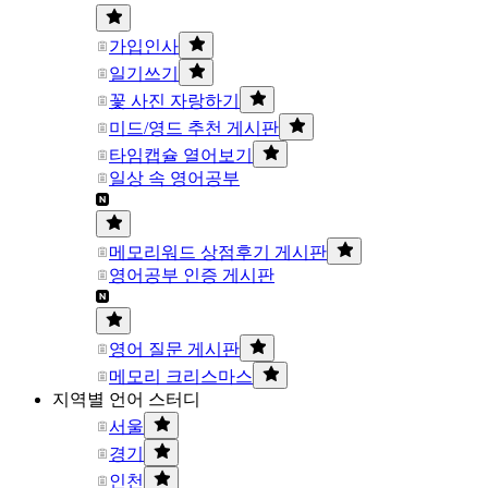
가입인사
일기쓰기
꽃 사진 자랑하기
미드/영드 추천 게시판
타임캡슐 열어보기
일상 속 영어공부
메모리워드 상점후기 게시판
영어공부 인증 게시판
영어 질문 게시판
메모리 크리스마스
지역별 언어 스터디
서울
경기
인천