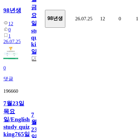
금
98년생
요
98년생
26.07.25
12
0
일/English
12
0
study
1
quiz
26.07.25
king766
일
0
댓글
196660
7월23일
목요
7
일/English
월
study quiz
23
king765일
일