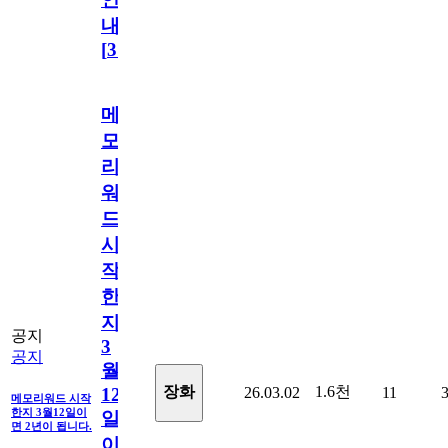
내
[
31
]
메
모
리
워
드
시
작
한
지
공지
3
공지
월
1.6천
장화
26.03.02
11
12
메모리워드 시작
한지 3월12일이
일
면 2년이 됩니다.
이