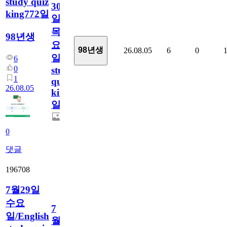
study quiz
30
king772일
일
목
98년생
요
98년생
26.08.05
6
0
일/English
6
0
study
1
quiz
26.08.05
king772
일
0
댓글
196708
7월29일
수요
7
일/English
월