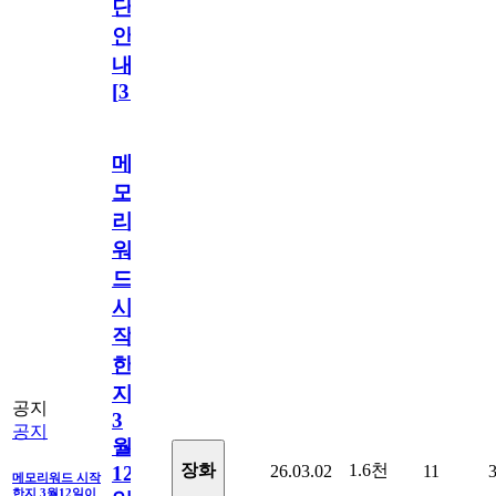
단
안
내
[
31
]
메
모
리
워
드
시
작
한
지
공지
3
공지
월
1.6천
장화
26.03.02
11
12
메모리워드 시작
한지 3월12일이