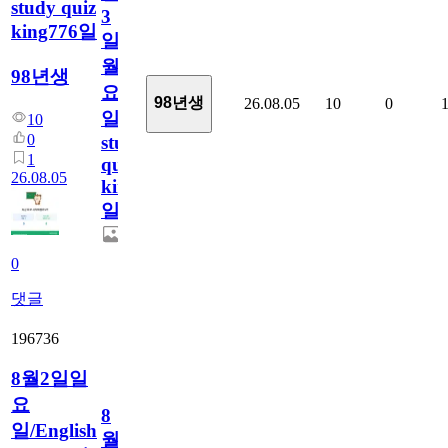
study quiz
3
king776일
일
월
98년생
요
98년생
26.08.05
10
0
일/English
10
0
study
1
quiz
26.08.05
king776
일
0
댓글
196736
8월2일일
요
8
일/English
월