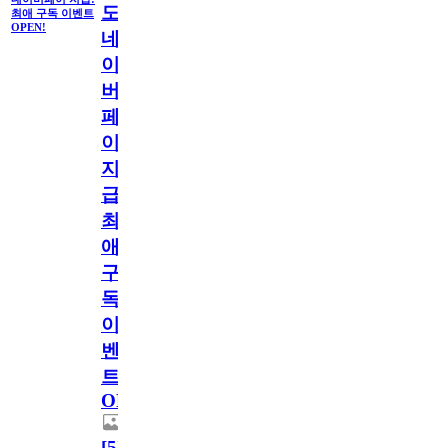
도
최애 구독 이벤트
OPEN!
네
이
버
페
이
지
급!
최
애
구
독
이
벤
트
OPEN!
[
5
]