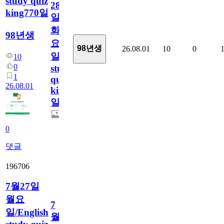
study quiz
28
king770일
일
화
98년생
요
98년생
26.08.01
10
0
일/English
10
0
study
1
quiz
26.08.01
king770
일
0
댓글
196706
7월27일
월요
7
일/English
월