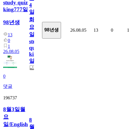
study quiz
4
king777일
일
화
98년생
요
98년생
26.08.05
13
0
일/English
13
0
study
1
quiz
26.08.05
king777
일
0
댓글
196737
8월3일월
요
8
일/English
월