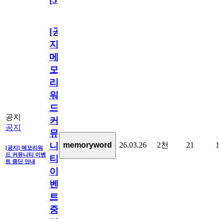
[공
지]
메
모
리
워
드
공지
커
공지
뮤
26.03.26
2천
21
memoryword
니
[공지] 메모리워
드 커뮤니티 이벤
티
트 중단 안내
이
벤
트
중