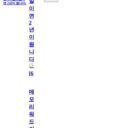
일
면 2년이 됩니다.
이
면
2
년
이
됩
니
다.
[
64
]
메
모
리
워
드