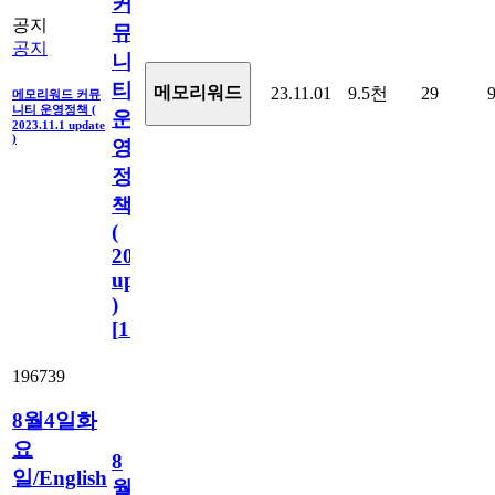
커
공지
뮤
공지
니
티
메모리워드
23.11.01
9.5천
29
메모리워드 커뮤
니티 운영정책 (
운
2023.11.1 update
)
영
정
책
(
2023.11.1
update
)
[
110
]
196739
8월4일화
요
8
일/English
월