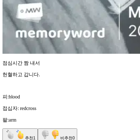
점심시간 짬 내서
헌혈하고 갑니다.
피:blood
접십자: redcross
팔:arm
추천
1
비추천
0