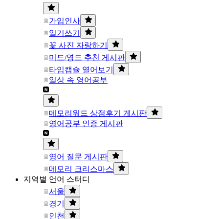
가입인사
일기쓰기
꽃 사진 자랑하기
미드/영드 추천 게시판
타임캡슐 열어보기
일상 속 영어공부
메모리워드 상점후기 게시판
영어공부 인증 게시판
영어 질문 게시판
메모리 크리스마스
지역별 언어 스터디
서울
경기
인천