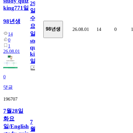
study quiz
29
king771일
일
수
98년생
요
98년생
26.08.01
14
0
일/English
14
0
study
1
quiz
26.08.01
king771
일
0
댓글
196707
7월28일
화요
7
일/English
월