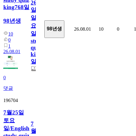
26
king768일
일
일
98년생
요
98년생
26.08.01
10
0
일/English
10
0
study
1
quiz
26.08.01
king768
일
0
댓글
196704
7월25일
토요
7
일/English
월
study quiz