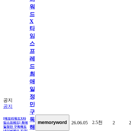
워
드
X
타
임
스
프
레
드]
최
애
일
정
공지
만
공지
구
독
[메모리워드X타
2.5천
memoryword
26.06.05
2
임스프레드] 최애
해
일정만 구독해도
네이버페이 지급!