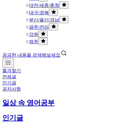
대전/세종/충청
대구/경북
부산/울산/경남
광주/전라
강원
제주
궁금한 내용을 검색해보세요
즐겨찾기
전체글
인기글
공지사항
일상 속 영어공부
인기글