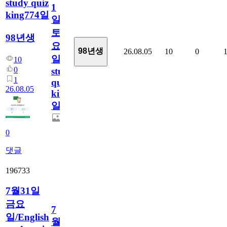
study quiz
1
king774일
일
토
98년생
요
98년생
26.08.05
10
0
일/English
10
0
study
1
quiz
26.08.05
king774
일
0
댓글
196733
7월31일
금요
7
일/English
월