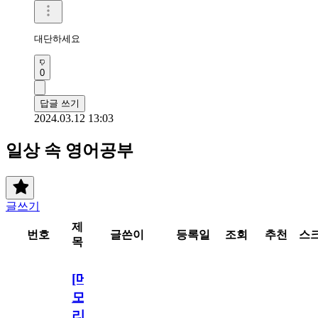
대단하세요
0
답글 쓰기
2024.03.12 13:03
일상 속 영어공부
글쓰기
제
번호
글쓴이
등록일
조회
추천
스
목
[메
모
리