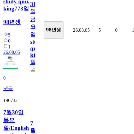
study quiz
31
king773일
일
금
98년생
요
98년생
26.08.05
5
0
일/English
5
0
study
1
quiz
26.08.05
king773
일
0
댓글
196732
7월30일
목요
7
일/English
월