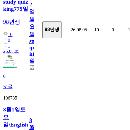
study quiz
2
king775일
일
일
98년생
요
98년생
26.08.05
10
0
일/English
10
0
study
1
quiz
26.08.05
king775
일
0
댓글
196735
8월1일토
요
8
일/English
월