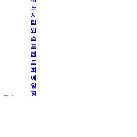
드
X
타
임
스
프
레
드]
최
애
일
정
공지
만
공지
구
독
[메모리워드X타
2.5천
memoryword
26.06.05
2
임스프레드] 최애
해
일정만 구독해도
네이버페이 지급!
도
최애 구독 이벤트