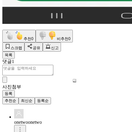
추천
0
비추천
0
스크랩
공유
신고
목록
댓글
1
사진첨부
등록
추천순
최신순
등록순
onetwoonetwo