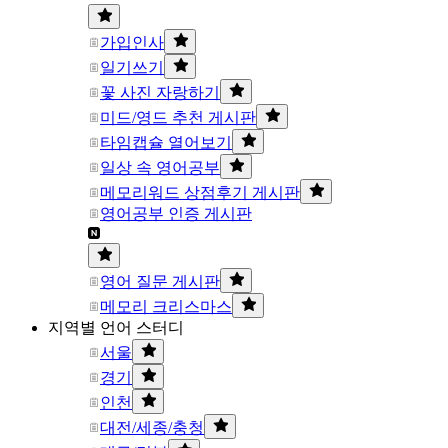
가입인사
일기쓰기
꽃 사진 자랑하기
미드/영드 추천 게시판
타임캡슐 열어보기
일상 속 영어공부
메모리워드 상점후기 게시판
영어공부 인증 게시판
영어 질문 게시판
메모리 크리스마스
지역별 언어 스터디
서울
경기
인천
대전/세종/충청