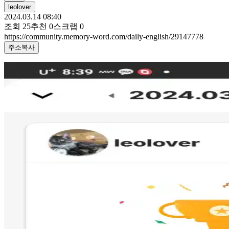
leolover
2024.03.14 08:40
조회
25
추천
0
스크랩
0
https://community.memory-word.com/daily-english/29147778
주소복사