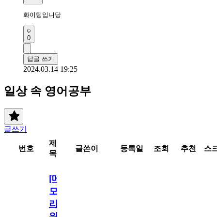
화이팅입니당 
0
답글 쓰기
2024.03.14 19:25
일상 속 영어공부
글쓰기
제
번호
글쓴이
등록일
조회
추천
스
목
[메
모
리
워