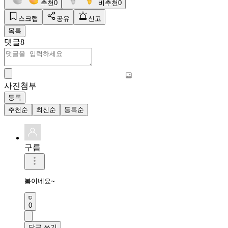
추천
0
비추천
0
스크랩
공유
신고
목록
댓글
8
사진첨부
등록
추천순
최신순
등록순
구름
봄이네요~
0
답글 쓰기