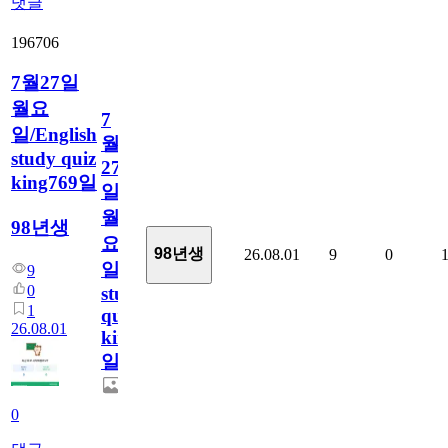
댓글
196706
7월27일
월요
7
일/English
월
study quiz
27
king769일
일
월
98년생
요
98년생
26.08.01
9
0
일/English
9
0
study
1
quiz
26.08.01
king769
일
0