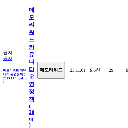
메
모
리
워
드
커
공지
뮤
공지
니
티
메모리워드
23.11.01
9.6천
29
메모리워드 커뮤
니티 운영정책 (
운
2023.11.1 update
)
영
정
책
(
2023.11.1
update
)