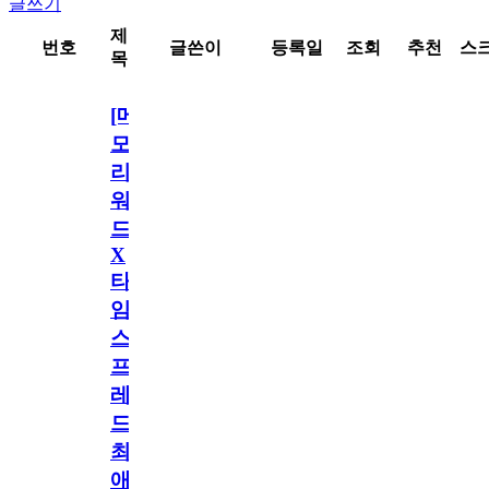
글쓰기
제
번호
글쓴이
등록일
조회
추천
스
목
[메
모
리
워
드
X
타
임
스
프
레
드]
최
애