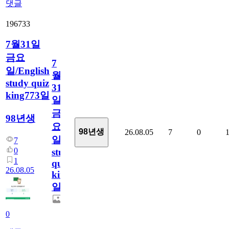
댓글
196733
7월31일
금요
7
일/English
월
study quiz
31
king773일
일
금
98년생
요
98년생
26.08.05
7
0
일/English
7
0
study
1
quiz
26.08.05
king773
일
0