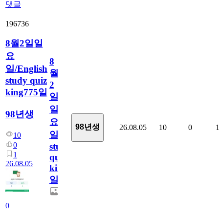
댓글
196736
8월2일일
요
8
일/English
월
study quiz
2
king775일
일
일
98년생
요
98년생
26.08.05
10
0
일/English
10
0
study
1
quiz
26.08.05
king775
일
0