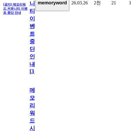
26.03.26
2천
21
memoryword
니
[공지] 메모리워
드 커뮤니티 이벤
티
트 중단 안내
이
벤
트
중
단
안
내
[
31
]
메
모
리
워
드
시