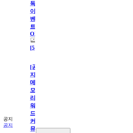
독
이
벤
트
OPEN!
[
5
]
[공
지]
메
모
리
워
드
공지
커
공지
뮤