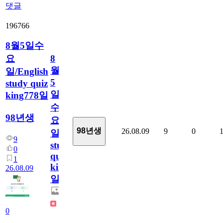
댓글
196766
8월5일수
요
8
월
일/English
5
study quiz
일
king778일
수
98년생
요
98년생
26.08.09
9
0
일/English
9
study
0
quiz
1
king778
26.08.09
일
0