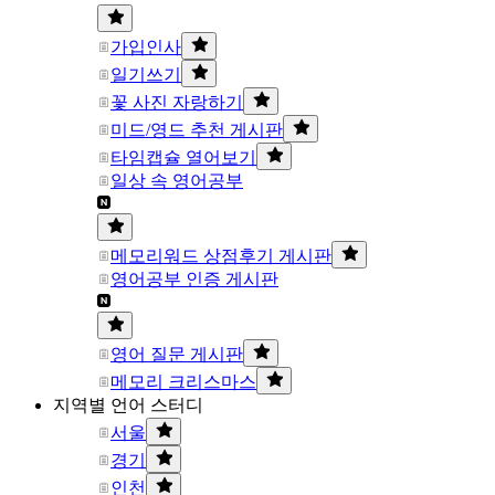
가입인사
일기쓰기
꽃 사진 자랑하기
미드/영드 추천 게시판
타임캡슐 열어보기
일상 속 영어공부
메모리워드 상점후기 게시판
영어공부 인증 게시판
영어 질문 게시판
메모리 크리스마스
지역별 언어 스터디
서울
경기
인천