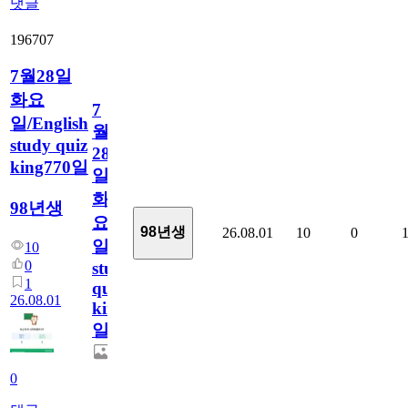
댓글
196707
7월28일
화요
7
일/English
월
study quiz
28
king770일
일
화
98년생
요
98년생
26.08.01
10
0
일/English
10
0
study
1
quiz
26.08.01
king770
일
0