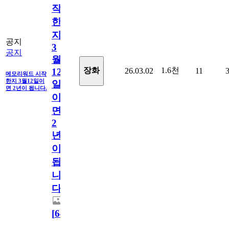
작
한
지
공지
3
공지
월
1.6천
장화
26.03.02
11
12
메모리워드 시작
한지 3월12일이
일
면 2년이 됩니다.
이
면
2
년
이
됩
니
다.
[
64
]