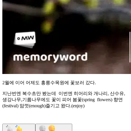
2월에 이어 어제도 홍릉수목원에 꽃보러 갔다.
지난번엔 복수초만 봤는데 이번엔 히어리와 개나리, 산수유,
생강나무,기름나무에도 꽃이 피어 봄꽃(spring flowers) 향연
(festival) 맘껏(enough)즐기고 왔다.(enjoy)