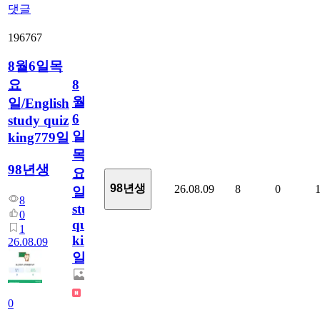
댓글
196767
8월6일목
요
8
월
일/English
6
study quiz
일
king779일
목
98년생
요
98년생
26.08.09
8
0
일/English
8
study
0
quiz
1
king779
26.08.09
일
0