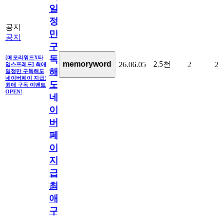
일
정
공지
만
공지
구
독
[메모리워드X타
2.5천
memoryword
26.06.05
2
임스프레드] 최애
해
일정만 구독해도
네이버페이 지급!
도
최애 구독 이벤트
OPEN!
네
이
버
페
이
지
급!
최
애
구