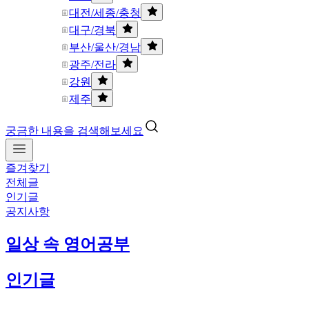
대전/세종/충청
대구/경북
부산/울산/경남
광주/전라
강원
제주
궁금한 내용을 검색해보세요
즐겨찾기
전체글
인기글
공지사항
일상 속 영어공부
인기글