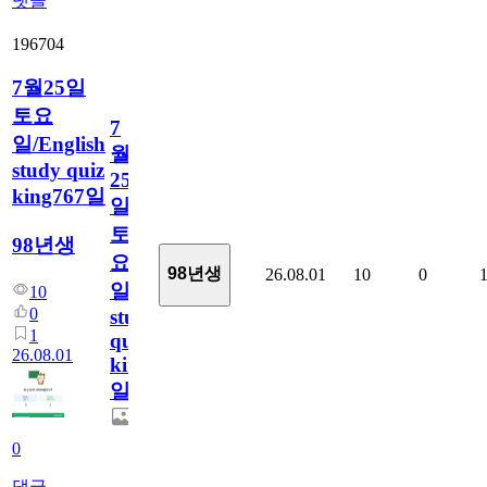
댓글
196704
7월25일
토요
7
일/English
월
study quiz
25
king767일
일
토
98년생
요
98년생
26.08.01
10
0
일/English
10
0
study
1
quiz
26.08.01
king767
일
0
댓글