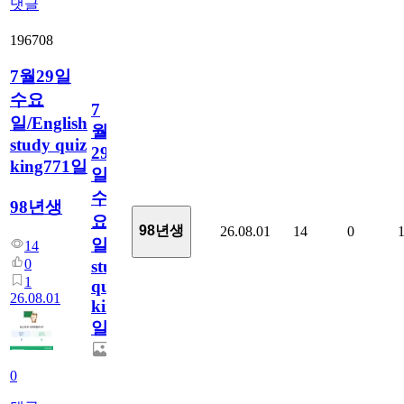
댓글
196708
7월29일
수요
7
일/English
월
study quiz
29
king771일
일
수
98년생
요
98년생
26.08.01
14
0
일/English
14
0
study
1
quiz
26.08.01
king771
일
0