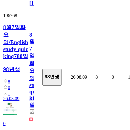
[
110
]
196768
8월7일화
요
8
월
일/English
7
study quiz
일
king780일
화
98년생
요
98년생
26.08.09
8
0
일/English
8
study
0
quiz
1
king780
26.08.09
일
0