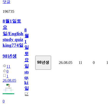
댓글
196735
8월1일토
요
8
일/English
월
study quiz
1
king774일
일
토
98년생
요
98년생
26.08.05
11
0
일/English
11
0
study
1
quiz
26.08.05
king774
일
0