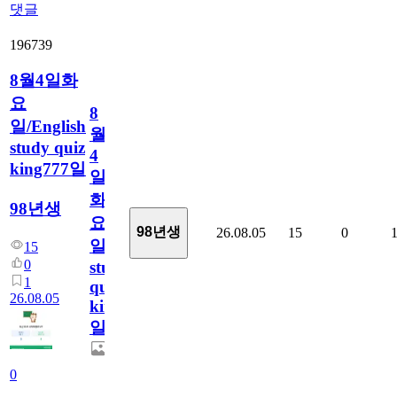
댓글
196739
8월4일화
요
8
일/English
월
study quiz
4
king777일
일
화
98년생
요
98년생
26.08.05
15
0
일/English
15
0
study
1
quiz
26.08.05
king777
일
0