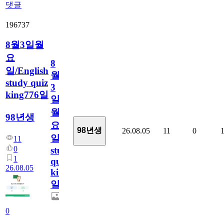
댓글
196737
8월3일월
요
8
일/English
월
study quiz
3
king776일
일
월
98년생
요
98년생
26.08.05
11
0
일/English
11
0
study
1
quiz
26.08.05
king776
일
0