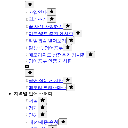
가입인사
일기쓰기
꽃 사진 자랑하기
미드/영드 추천 게시판
타임캡슐 열어보기
일상 속 영어공부
메모리워드 상점후기 게시판
영어공부 인증 게시판
영어 질문 게시판
메모리 크리스마스
지역별 언어 스터디
서울
경기
인천
대전/세종/충청