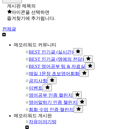
게시판 제목의
아이콘을 선택하면
즐겨찾기에 추가됩니다.
전체글
메모리워드 커뮤니티
BEST 인기글 (실시간)
BEST 인기글 (명예의 전당)
BEST 영어공부 팁 & 자료실
매일 1문장 초보영어회화
공지사항
이벤트
영어공부 인증 챌린지
영어말하기 인증 챌린지
회화 수업 인증 챌린지
메모리워드 게시판
자유이야기방