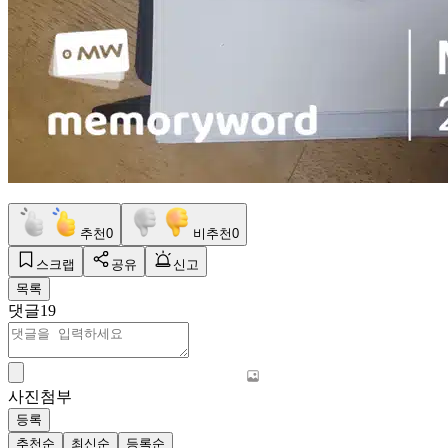
추천
0
비추천
0
스크랩
공유
신고
목록
댓글
19
사진첨부
등록
추천순
최신순
등록순