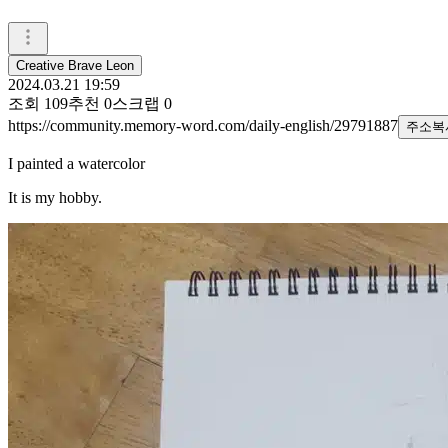
Creative Brave Leon
2024.03.21 19:59
조회
109
추천
0
스크랩
0
https://community.memory-word.com/daily-english/29791887
주소복
I painted a watercolor
It is my hobby.