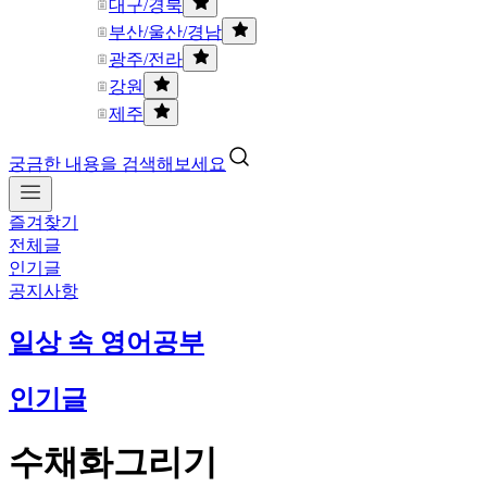
대구/경북
부산/울산/경남
광주/전라
강원
제주
궁금한 내용을 검색해보세요
즐겨찾기
전체글
인기글
공지사항
일상 속 영어공부
인기글
수채화그리기