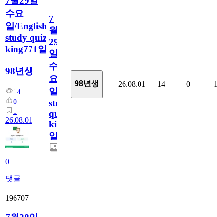
7월29일
수요
7
일/English
월
study quiz
29
king771일
일
수
98년생
요
98년생
26.08.01
14
0
일/English
14
0
study
1
quiz
26.08.01
king771
일
0
댓글
196707