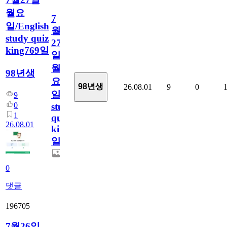
월요
7
일/English
월
study quiz
27
king769일
일
월
98년생
요
98년생
26.08.01
9
0
일/English
9
0
study
1
quiz
26.08.01
king769
일
0
댓글
196705
7월26일