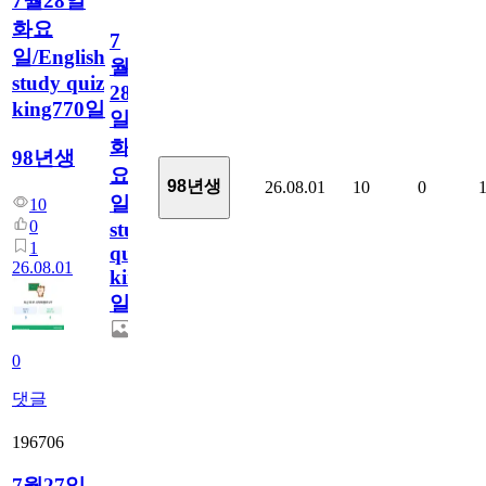
7월28일
화요
7
일/English
월
study quiz
28
king770일
일
화
98년생
요
98년생
26.08.01
10
0
일/English
10
0
study
1
quiz
26.08.01
king770
일
0
댓글
196706
7월27일