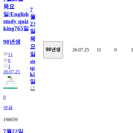
목요
7
일/English
월
study quiz
23
king765일
일
목
98년생
요
98년생
26.07.25
11
0
일/English
11
0
study
1
quiz
26.07.25
king765
일
0
댓글
196659
7월22일