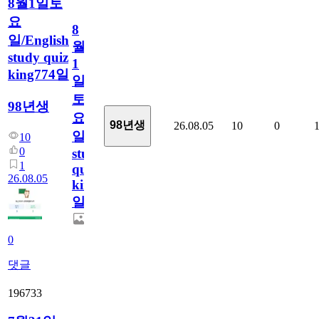
8월1일토
요
8
일/English
월
study quiz
1
king774일
일
토
98년생
요
98년생
26.08.05
10
0
일/English
10
0
study
1
quiz
26.08.05
king774
일
0
댓글
196733