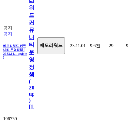
리
워
드
커
공지
뮤
공지
니
티
메모리워드
23.11.01
9.6천
29
메모리워드 커뮤
니티 운영정책 (
운
2023.11.1 update
)
영
정
책
(
2023.11.1
update
)
[
110
]
196739