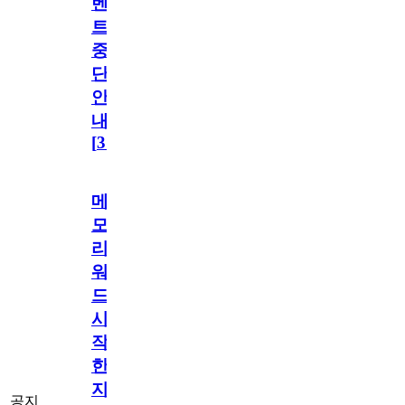
벤
트
중
단
안
내
[
31
]
메
모
리
워
드
시
작
한
지
공지