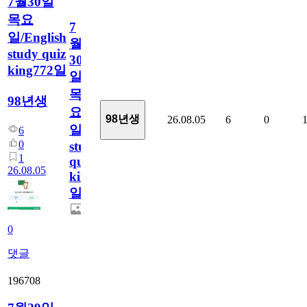
7월30일
목요
7
일/English
월
study quiz
30
king772일
일
목
98년생
요
98년생
26.08.05
6
0
일/English
6
0
study
1
quiz
26.08.05
king772
일
0
댓글
196708