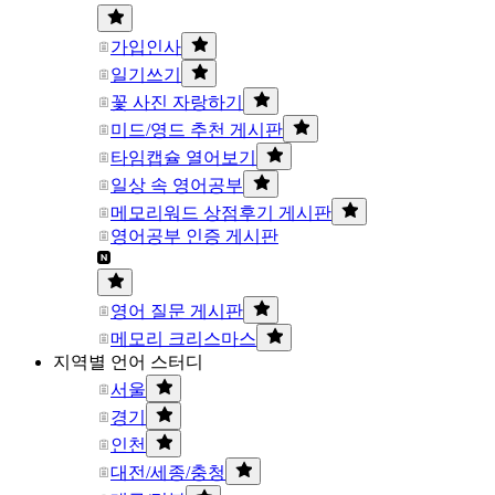
가입인사
일기쓰기
꽃 사진 자랑하기
미드/영드 추천 게시판
타임캡슐 열어보기
일상 속 영어공부
메모리워드 상점후기 게시판
영어공부 인증 게시판
영어 질문 게시판
메모리 크리스마스
지역별 언어 스터디
서울
경기
인천
대전/세종/충청