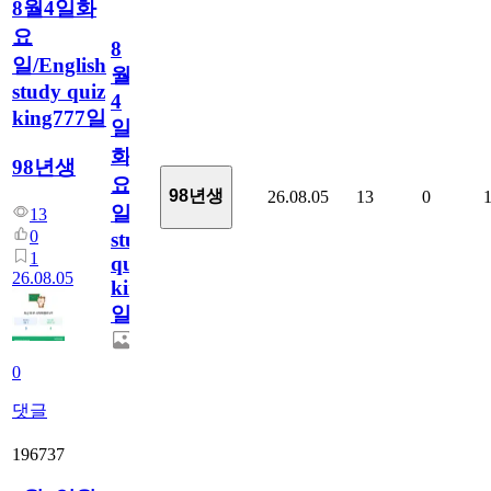
8월4일화
요
8
일/English
월
study quiz
4
king777일
일
화
98년생
요
98년생
26.08.05
13
0
일/English
13
0
study
1
quiz
26.08.05
king777
일
0
댓글
196737