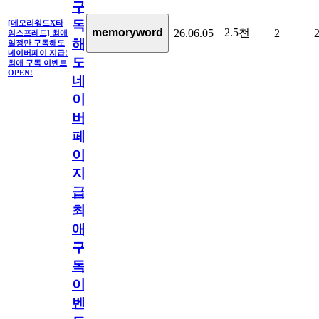
구
독
[메모리워드X타
2.5천
memoryword
26.06.05
2
임스프레드] 최애
해
일정만 구독해도
네이버페이 지급!
도
최애 구독 이벤트
OPEN!
네
이
버
페
이
지
급!
최
애
구
독
이
벤