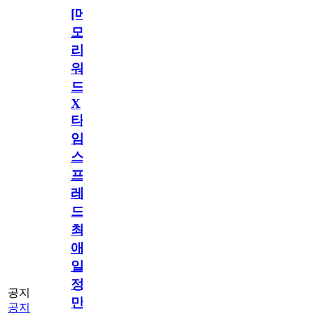
[메
모
리
워
드
X
타
임
스
프
레
드]
최
애
일
정
공지
만
공지