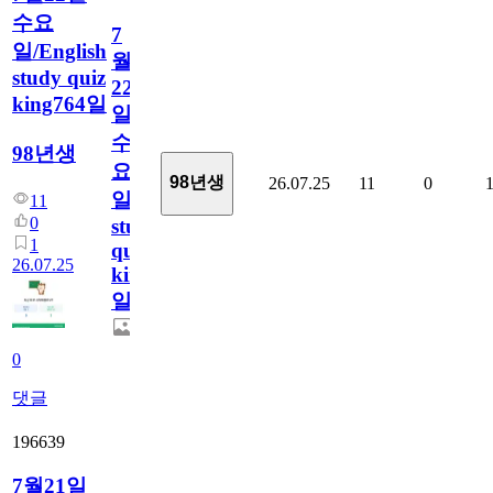
수요
7
일/English
월
study quiz
22
king764일
일
수
98년생
요
98년생
26.07.25
11
0
일/English
11
0
study
1
quiz
26.07.25
king764
일
0
댓글
196639
7월21일