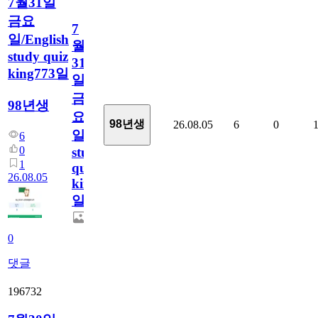
7월31일
금요
7
일/English
월
study quiz
31
king773일
일
금
98년생
요
98년생
26.08.05
6
0
일/English
6
0
study
1
quiz
26.08.05
king773
일
0
댓글
196732