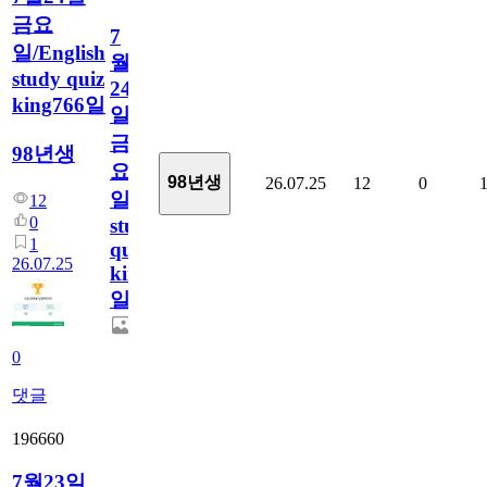
금요
7
일/English
월
study quiz
24
king766일
일
금
98년생
요
98년생
26.07.25
12
0
일/English
12
0
study
1
quiz
26.07.25
king766
일
0
댓글
196660
7월23일