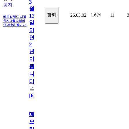
3
공지
월
1.6천
장화
26.03.02
11
12
메모리워드 시작
한지 3월12일이
일
면 2년이 됩니다.
이
면
2
년
이
됩
니
다.
[
64
]
메
모