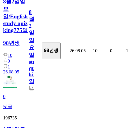
8월2일일
요
8
일/English
월
study quiz
2
king775일
일
일
98년생
요
98년생
26.08.05
10
0
일/English
10
0
study
1
quiz
26.08.05
king775
일
0
댓글
196735