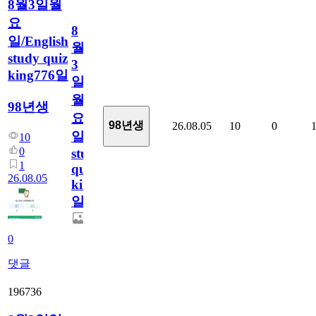
8월3일월
요
8
일/English
월
study quiz
3
king776일
일
월
98년생
요
98년생
26.08.05
10
0
일/English
10
0
study
1
quiz
26.08.05
king776
일
0
댓글
196736