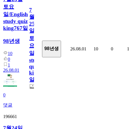
토요
7
일/English
월
study quiz
25
king767일
일
토
98년생
요
98년생
26.08.01
10
0
일/English
10
0
study
1
quiz
26.08.01
king767
일
0
댓글
196661
7월24일