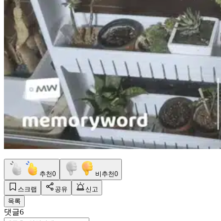
추천
0
비추천
0
스크랩
공유
신고
목록
댓글
6