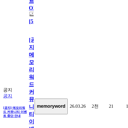
트
OPEN!
[
5
]
[공
지]
메
모
리
워
드
공지
커
공지
뮤
26.03.26
2천
21
memoryword
니
[공지] 메모리워
드 커뮤니티 이벤
티
트 중단 안내
이