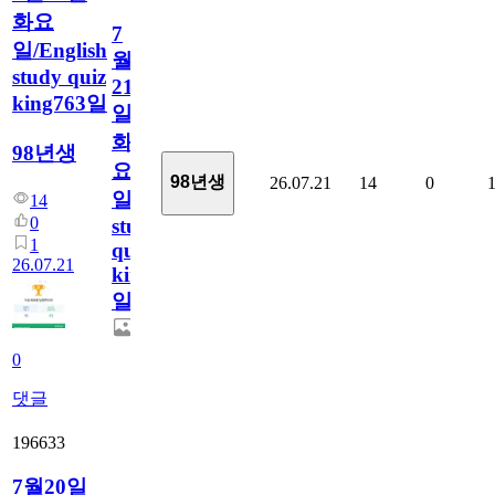
화요
7
일/English
월
study quiz
21
king763일
일
화
98년생
요
98년생
26.07.21
14
0
일/English
14
0
study
1
quiz
26.07.21
king763
일
0
댓글
196633
7월20일