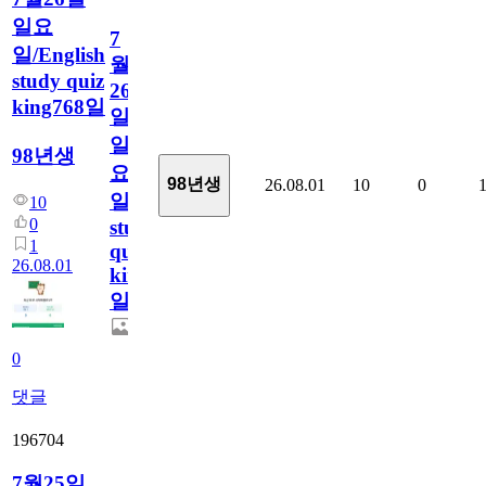
일요
7
일/English
월
study quiz
26
king768일
일
일
98년생
요
98년생
26.08.01
10
0
일/English
10
0
study
1
quiz
26.08.01
king768
일
0
댓글
196704
7월25일