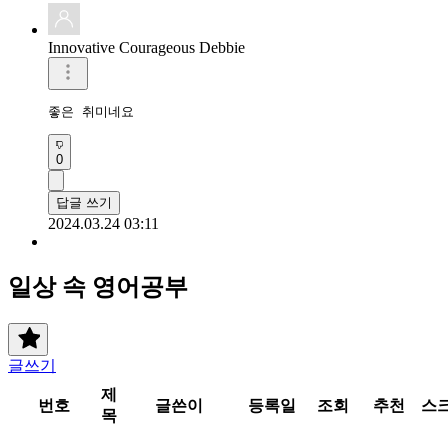
Innovative Courageous Debbie
좋은 취미네요
0
답글 쓰기
2024.03.24 03:11
일상 속 영어공부
글쓰기
제
번호
글쓴이
등록일
조회
추천
스
목