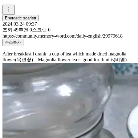
Energetic scarlett
2024.03.24 09:37
조회
49
추천
0
스크랩
0
https://community.memory-word.com/daily-english/29979618
주소복사
After breakfast l drank a cup of tea which made dried magnolia
flower(목련꽃). Magnolia flower tea is good for rhinitis(비염).