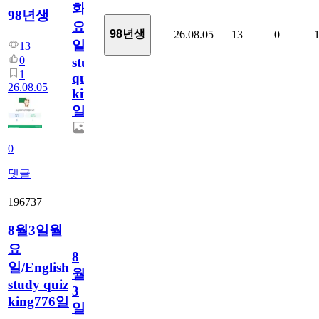
화
98년생
요
98년생
26.08.05
13
0
일/English
13
0
study
1
quiz
26.08.05
king777
일
0
댓글
196737
8월3일월
요
8
일/English
월
study quiz
3
king776일
일