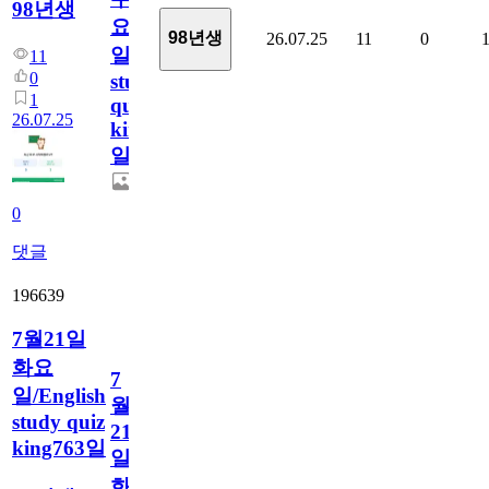
98년생
요
98년생
26.07.25
11
0
일/English
11
0
study
1
quiz
26.07.25
king764
일
0
댓글
196639
7월21일
화요
7
일/English
월
study quiz
21
king763일
일
화