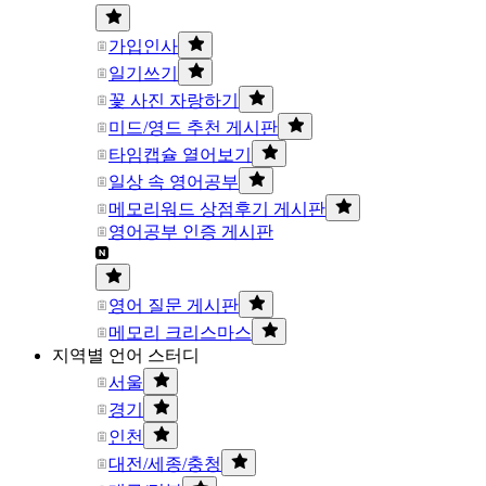
가입인사
일기쓰기
꽃 사진 자랑하기
미드/영드 추천 게시판
타임캡슐 열어보기
일상 속 영어공부
메모리워드 상점후기 게시판
영어공부 인증 게시판
영어 질문 게시판
메모리 크리스마스
지역별 언어 스터디
서울
경기
인천
대전/세종/충청