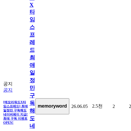
X
타
임
스
프
레
드]
최
애
일
정
공지
만
공지
구
독
[메모리워드X타
2.5천
memoryword
26.06.05
2
임스프레드] 최애
해
일정만 구독해도
네이버페이 지급!
도
최애 구독 이벤트
OPEN!
네