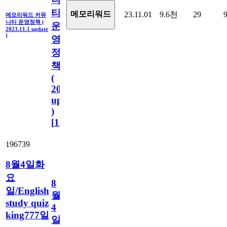
티
메모리워드
23.11.01
9.6천
29
메모리워드 커뮤
니티 운영정책 (
운
2023.11.1 update
)
영
정
책
(
2023.11.1
update
)
[
110
]
196739
8월4일화
요
8
일/English
월
study quiz
4
king777일
일