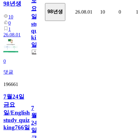
토
98년생
요
98년생
26.08.01
10
0
일/English
10
0
study
1
quiz
26.08.01
king767
일
0
댓글
196661
7월24일
금요
7
일/English
월
study quiz
24
king766일
일