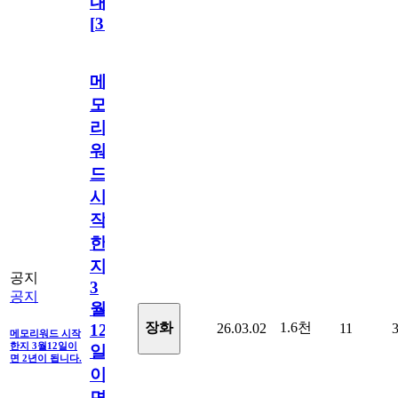
내
[
31
]
메
모
리
워
드
시
작
한
지
공지
3
공지
월
1.6천
장화
26.03.02
11
12
메모리워드 시작
한지 3월12일이
일
면 2년이 됩니다.
이
면