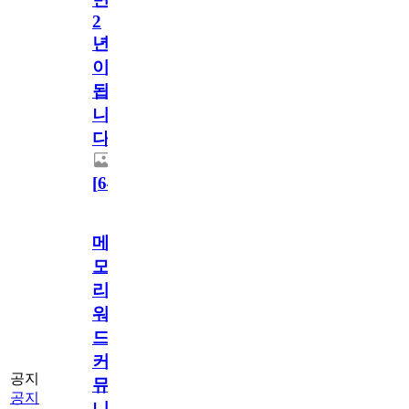
2
년
이
됩
니
다.
[
64
]
메
모
리
워
드
커
공지
뮤
공지
니