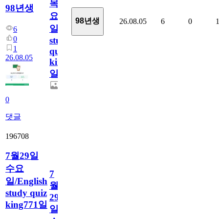
목
98년생
요
98년생
26.08.05
6
0
일/English
6
0
study
1
quiz
26.08.05
king772
일
0
댓글
196708
7월29일
수요
7
일/English
월
study quiz
29
king771일
일