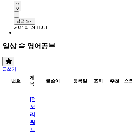
0
답글 쓰기
2024.03.24 11:03
일상 속 영어공부
글쓰기
제
번호
글쓴이
등록일
조회
추천
스
목
[메
모
리
워
드