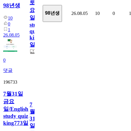
토
98년생
요
98년생
26.08.05
10
0
일/English
10
0
study
1
quiz
26.08.05
king774
일
0
댓글
196733
7월31일
금요
7
일/English
월
study quiz
31
king773일
일