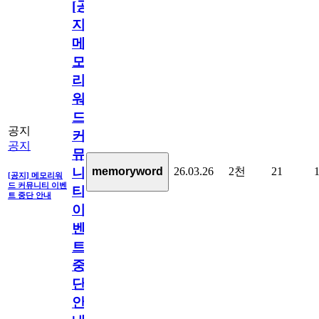
[공
지]
메
모
리
워
드
공지
커
공지
뮤
26.03.26
2천
21
memoryword
니
[공지] 메모리워
드 커뮤니티 이벤
티
트 중단 안내
이
벤
트
중
단
안