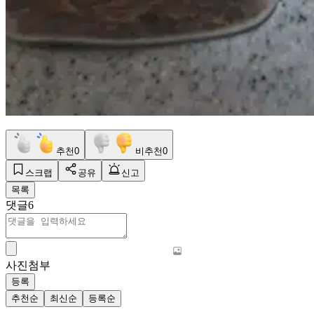
추천
0
비추천
0
스크랩
공유
신고
목록
댓글
6
사진첨부
등록
추천순
최신순
등록순