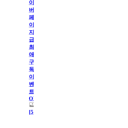
이
버
페
이
지
급!
최
애
구
독
이
벤
트
OPEN!
[
5
]