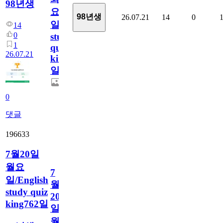
98년생
요
98년생
26.07.21
14
0
일/English
14
0
study
1
quiz
26.07.21
king763
일
0
댓글
196633
7월20일
월요
7
일/English
월
study quiz
20
king762일
일
월