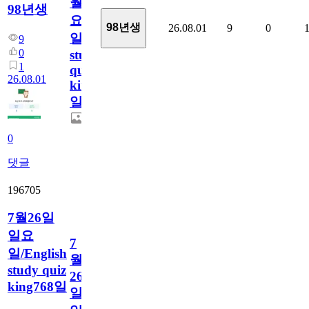
월
98년생
요
98년생
26.08.01
9
0
일/English
9
0
study
1
quiz
26.08.01
king769
일
0
댓글
196705
7월26일
일요
7
일/English
월
study quiz
26
king768일
일