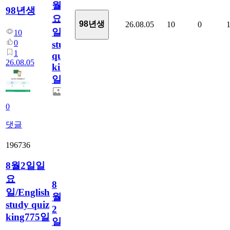
월
98년생
요
98년생
26.08.05
10
0
일/English
10
0
study
1
quiz
26.08.05
king776
일
0
댓글
196736
8월2일일
요
8
일/English
월
study quiz
2
king775일
일