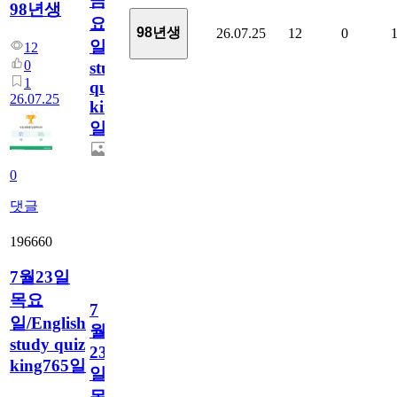
금
98년생
요
98년생
26.07.25
12
0
일/English
12
0
study
1
quiz
26.07.25
king766
일
0
댓글
196660
7월23일
목요
7
일/English
월
study quiz
23
king765일
일
목