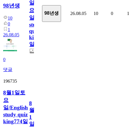
일
98년생
요
98년생
26.08.05
10
0
일/English
10
0
study
1
quiz
26.08.05
king775
일
0
댓글
196735
8월1일토
요
8
일/English
월
study quiz
1
king774일
일