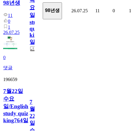
98년생
요
98년생
26.07.25
11
0
일/English
11
0
study
1
quiz
26.07.25
king765
일
0
댓글
196659
7월22일
수요
7
일/English
월
study quiz
22
king764일
일
수