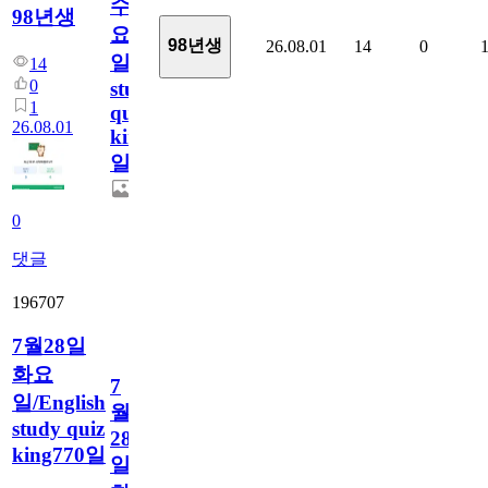
수
98년생
요
98년생
26.08.01
14
0
일/English
14
0
study
1
quiz
26.08.01
king771
일
0
댓글
196707
7월28일
화요
7
일/English
월
study quiz
28
king770일
일