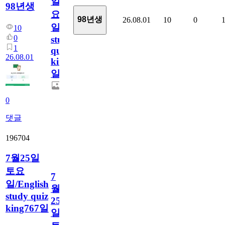
일
98년생
요
98년생
26.08.01
10
0
일/English
10
0
study
1
quiz
26.08.01
king768
일
0
댓글
196704
7월25일
토요
7
일/English
월
study quiz
25
king767일
일