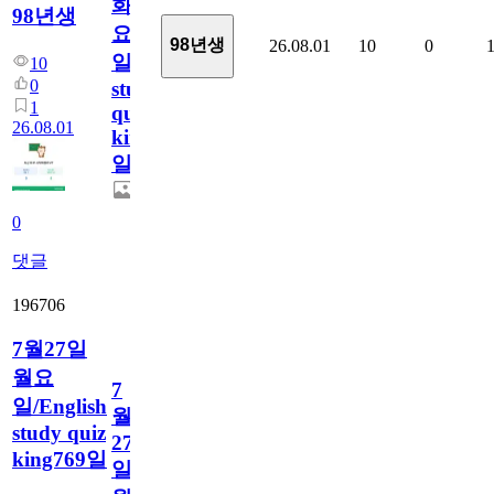
화
98년생
요
98년생
26.08.01
10
0
일/English
10
0
study
1
quiz
26.08.01
king770
일
0
댓글
196706
7월27일
월요
7
일/English
월
study quiz
27
king769일
일