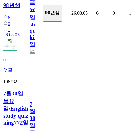
금
98년생
요
98년생
26.08.05
6
0
일/English
6
0
study
1
quiz
26.08.05
king773
일
0
댓글
196732
7월30일
목요
7
일/English
월
study quiz
30
king772일
일