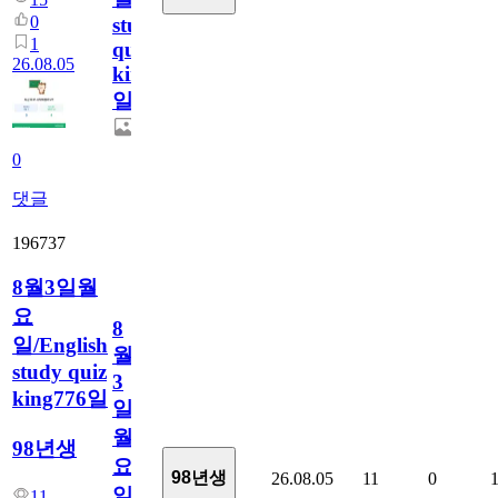
0
study
1
quiz
26.08.05
king777
일
0
댓글
196737
8월3일월
요
8
일/English
월
study quiz
3
king776일
일
월
98년생
요
98년생
26.08.05
11
0
일/English
11