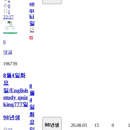
2
study
0
quiz
1
king778
22:27
일
0
댓글
196739
8월4일화
요
8
일/English
월
study quiz
4
king777일
일
화
98년생
요
98년생
26.08.05
15
0
일/English
15