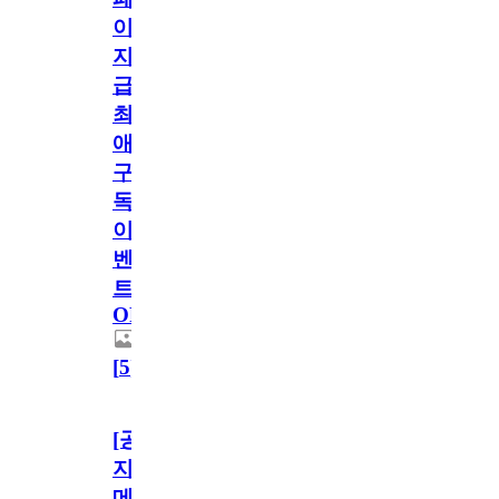
이
지
급!
최
애
구
독
이
벤
트
OPEN!
[
5
]
[공
지]
메