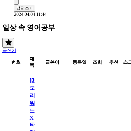
답글 쓰기
2024.04.04 11:44
일상 속 영어공부
글쓰기
제
번호
글쓴이
등록일
조회
추천
스
목
[메
모
리
워
드
X
타