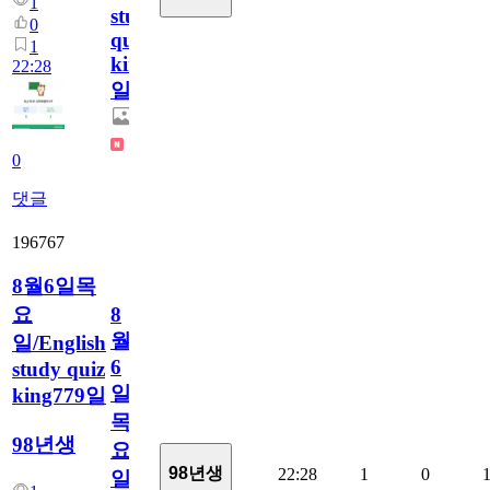
1
study
0
quiz
1
king780
22:28
일
0
댓글
196767
8월6일목
요
8
월
일/English
6
study quiz
일
king779일
목
98년생
요
98년생
22:28
1
0
일/English