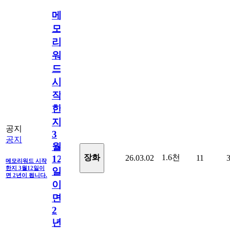
메
모
리
워
드
시
작
한
지
공지
3
공지
월
1.6천
장화
26.03.02
11
12
메모리워드 시작
한지 3월12일이
일
면 2년이 됩니다.
이
면
2
년