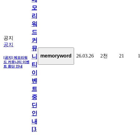
모
리
워
드
공지
커
공지
뮤
26.03.26
2천
21
memoryword
니
[공지] 메모리워
드 커뮤니티 이벤
티
트 중단 안내
이
벤
트
중
단
안
내
[
31
]