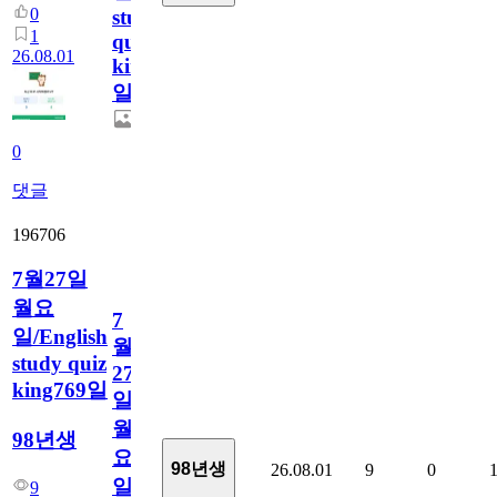
0
study
1
quiz
26.08.01
king770
일
0
댓글
196706
7월27일
월요
7
일/English
월
study quiz
27
king769일
일
월
98년생
요
98년생
26.08.01
9
0
일/English
9