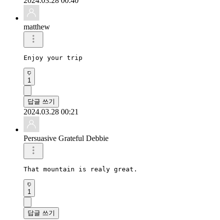
2024.03.28 00:40
matthew
Enjoy your trip 
1
답글 쓰기
2024.03.28 00:21
Persuasive Grateful Debbie
That mountain is realy great.
1
답글 쓰기