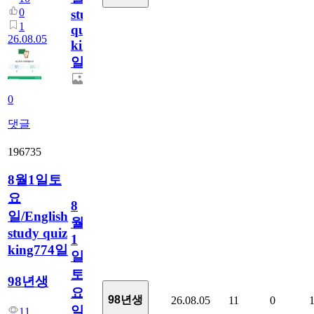
0
study
1
quiz
26.08.05
king775
일
0
댓글
196735
8월1일토
요
8
일/English
월
study quiz
1
king774일
일
토
98년생
요
98년생
26.08.05
11
0
일/English
11