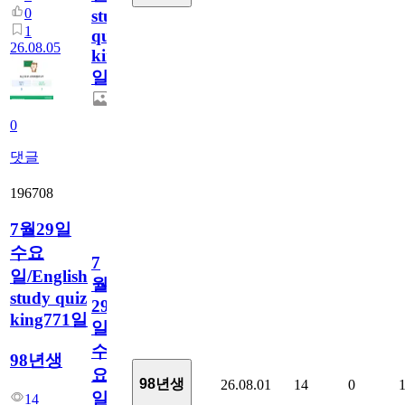
0
study
1
quiz
26.08.05
king772
일
0
댓글
196708
7월29일
수요
7
일/English
월
study quiz
29
king771일
일
수
98년생
요
98년생
26.08.01
14
0
일/English
14