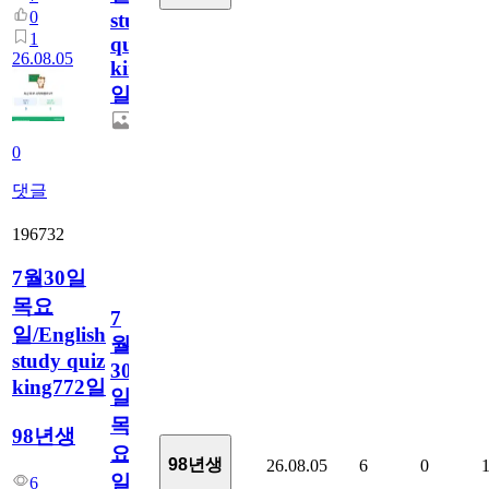
0
study
1
quiz
26.08.05
king773
일
0
댓글
196732
7월30일
목요
7
일/English
월
study quiz
30
king772일
일
목
98년생
요
98년생
26.08.05
6
0
일/English
6