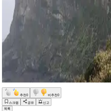
추천
0
비추천
0
스크랩
공유
신고
목록