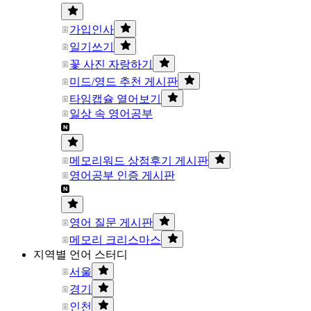
가입인사
일기쓰기
꽃 사진 자랑하기
미드/영드 추천 게시판
타임캡슐 열어보기
일상 속 영어공부
메모리워드 상점후기 게시판
영어공부 인증 게시판
영어 질문 게시판
메모리 크리스마스
지역별 언어 스터디
서울
경기
인천