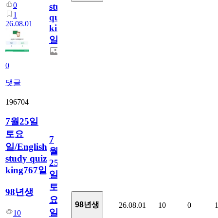
0
study
1
quiz
26.08.01
king768
일
0
댓글
196704
7월25일
토요
7
일/English
월
study quiz
25
king767일
일
토
98년생
요
98년생
26.08.01
10
0
일/English
10