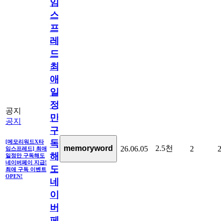
임
스
프
레
드]
최
애
일
정
공지
만
공지
구
독
[메모리워드X타
2.5천
memoryword
26.06.05
2
임스프레드] 최애
해
일정만 구독해도
네이버페이 지급!
도
최애 구독 이벤트
OPEN!
네
이
버
페