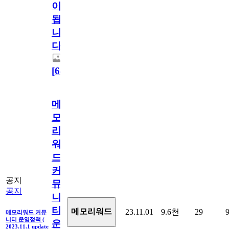
이
됩
니
다.
[
64
]
메
모
리
워
드
커
공지
뮤
공지
니
티
메모리워드
23.11.01
9.6천
29
메모리워드 커뮤
니티 운영정책 (
운
2023.11.1 update