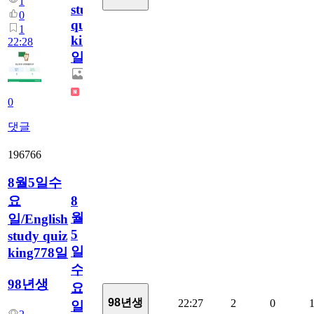
1
study
0
quiz
1
king779
22:28
일
0
댓글
196766
8월5일수
요
8
월
일/English
5
study quiz
일
king778일
수
98년생
요
98년생
22:27
2
0
일/English