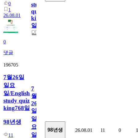
0
study
1
quiz
26.08.01
king769
일
0
댓글
196705
7월26일
일요
7
일/English
월
study quiz
26
king768일
일
일
98년생
요
98년생
26.08.01
11
0
일/English
11