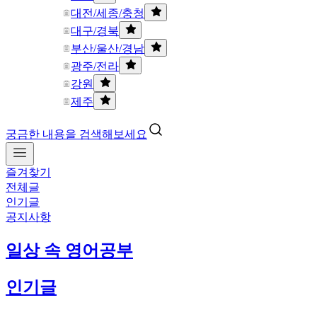
대전/세종/충청
대구/경북
부산/울산/경남
광주/전라
강원
제주
궁금한 내용을 검색해보세요
즐겨찾기
전체글
인기글
공지사항
일상 속 영어공부
인기글