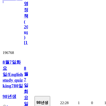
)
영
정
책
(
2023.11.1
update
)
[
110
]
196768
8월7일화
요
8
월
일/English
7
study quiz
일
king780일
화
98년생
요
98년생
22:28
1
0
일/English