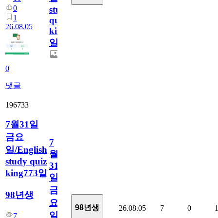
0
study
1
quiz
26.08.05
king774
일
0
댓글
196733
7월31일
금요
7
일/English
월
study quiz
31
king773일
일
금
98년생
요
98년생
26.08.05
7
0
일/English
7