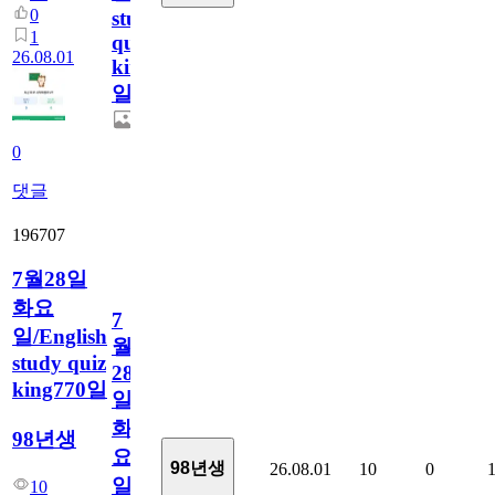
0
study
1
quiz
26.08.01
king771
일
0
댓글
196707
7월28일
화요
7
일/English
월
study quiz
28
king770일
일
화
98년생
요
98년생
26.08.01
10
0
일/English
10