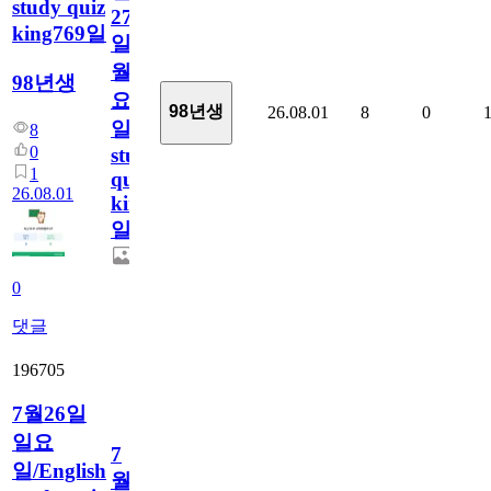
study quiz
27
king769일
일
월
98년생
요
98년생
26.08.01
8
0
일/English
8
0
study
1
quiz
26.08.01
king769
일
0
댓글
196705
7월26일
일요
7
일/English
월