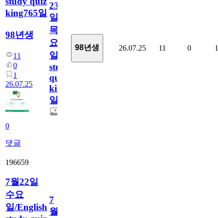
study quiz
23
king765일
일
목
98년생
요
98년생
26.07.25
11
0
일/English
11
0
study
1
quiz
26.07.25
king765
일
0
댓글
196659
7월22일
수요
7
일/English
월