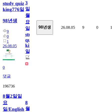
3
study quiz
일
king776일
월
98년생
요
98년생
26.08.05
9
0
일/English
9
study
0
quiz
1
king776
26.08.05
일
0
댓글
196736
8월2일일
요
8
월
일/English