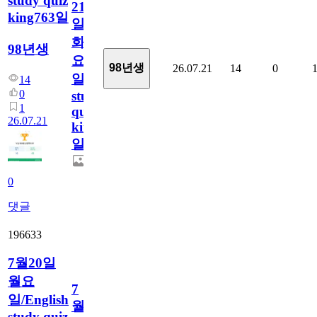
study quiz
21
king763일
일
화
98년생
요
98년생
26.07.21
14
0
일/English
14
0
study
1
quiz
26.07.21
king763
일
0
댓글
196633
7월20일
월요
7
일/English
월
study quiz