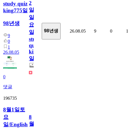
2
study quiz
일
king775일
일
98년생
요
98년생
26.08.05
9
0
일/English
9
study
0
quiz
1
king775
26.08.05
일
0
댓글
196735
8월1일토
요
8
월
일/English