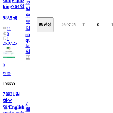
study quiz
22
king764일
일
수
98년생
요
98년생
26.07.25
11
0
일/English
11
0
study
1
quiz
26.07.25
king764
일
0
댓글
196639
7월21일
화요
7
일/English
월