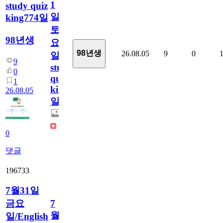
1
study quiz
일
king774일
토
98년생
요
98년생
26.08.05
9
0
일/English
9
study
0
quiz
1
king774
26.08.05
일
0
댓글
196733
7월31일
금요
7
월
일/English