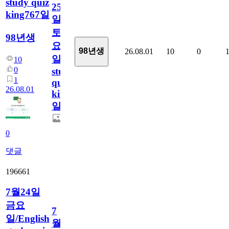
study quiz
25
king767일
일
토
98년생
요
98년생
26.08.01
10
0
일/English
10
0
study
1
quiz
26.08.01
king767
일
0
댓글
196661
7월24일
금요
7
일/English
월