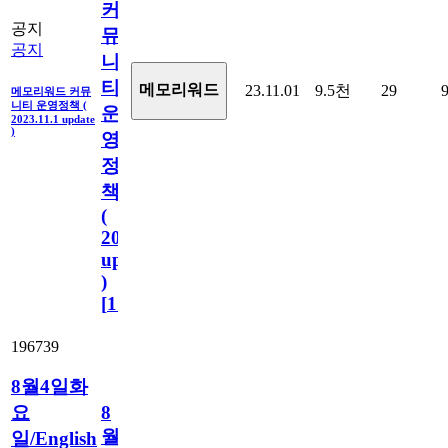
커
공지
뮤
공지
니
티
메모리워드
23.11.01
9.5천
29
메모리워드 커뮤
니티 운영정책 (
운
2023.11.1 update
)
영
정
책
(
2023.11.1
update
)
[
110
]
196739
8월4일화
요
8
월
일/English