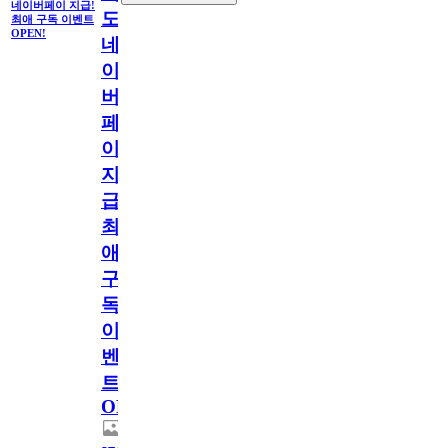
네이버페이 지급!
도
최애 구독 이벤트
OPEN!
네
이
버
페
이
지
급!
최
애
구
독
이
벤
트
OPEN!