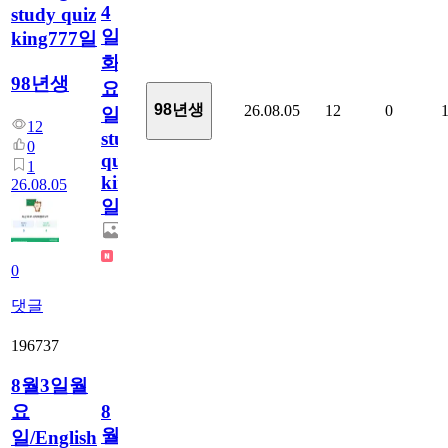
4
study quiz
일
king777일
화
98년생
요
98년생
26.08.05
12
0
일/English
12
study
0
quiz
1
king777
26.08.05
일
0
댓글
196737
8월3일월
요
8
월
일/English