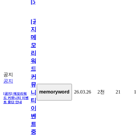
[
5
]
[공
지]
메
모
리
워
드
공지
커
공지
뮤
26.03.26
2천
21
memoryword
니
[공지] 메모리워
드 커뮤니티 이벤
티
트 중단 안내
이
벤
트
중