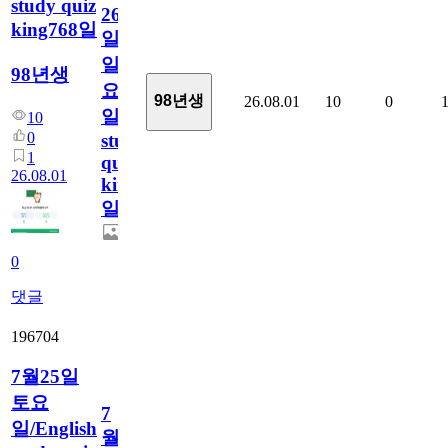
study quiz
26
king768일
일
일
98년생
요
98년생
26.08.01
10
0
일/English
10
0
study
1
quiz
26.08.01
king768
일
0
댓글
196704
7월25일
토요
7
일/English
월