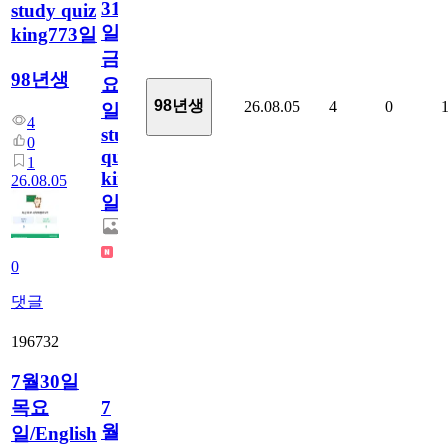
31
study quiz
일
king773일
금
98년생
요
98년생
26.08.05
4
0
일/English
4
study
0
quiz
1
king773
26.08.05
일
0
댓글
196732
7월30일
목요
7
월
일/English