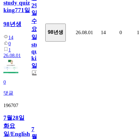
study quiz
29
king771일
일
수
98년생
요
98년생
26.08.01
14
0
일/English
14
0
study
1
quiz
26.08.01
king771
일
0
댓글
196707
7월28일
화요
7
일/English
월