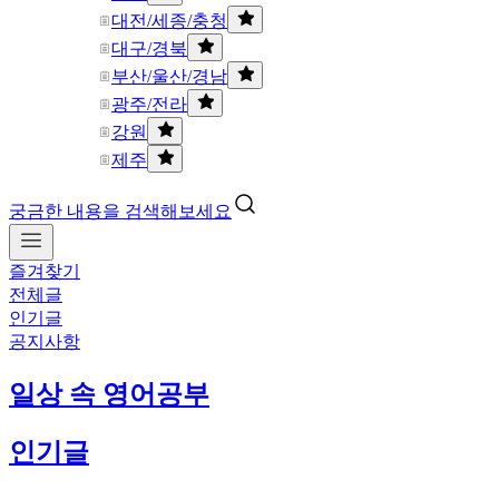
대전/세종/충청
대구/경북
부산/울산/경남
광주/전라
강원
제주
궁금한 내용을 검색해보세요
즐겨찾기
전체글
인기글
공지사항
일상 속 영어공부
인기글