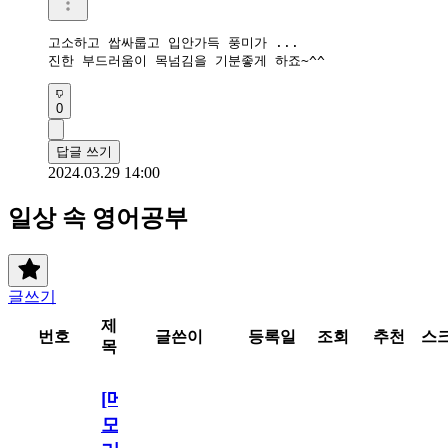
고소하고 쌉싸룹고 입안가득 풍미가 ...

진한 부드러움이 목넘김을 기분좋게 하죠~^^
0
답글 쓰기
2024.03.29 14:00
일상 속 영어공부
글쓰기
제
번호
글쓴이
등록일
조회
추천
스
목
[메
모