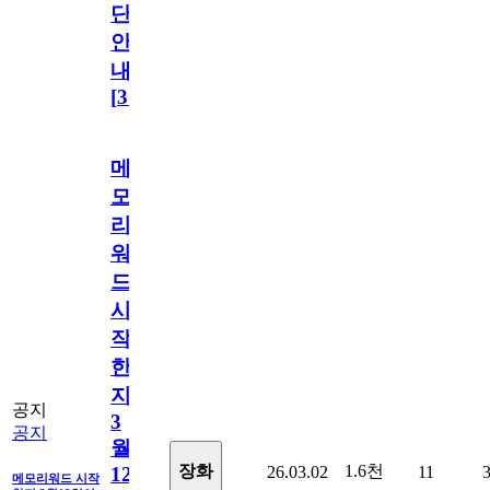
단
안
내
[
31
]
메
모
리
워
드
시
작
한
지
공지
3
공지
월
1.6천
장화
26.03.02
11
12
메모리워드 시작