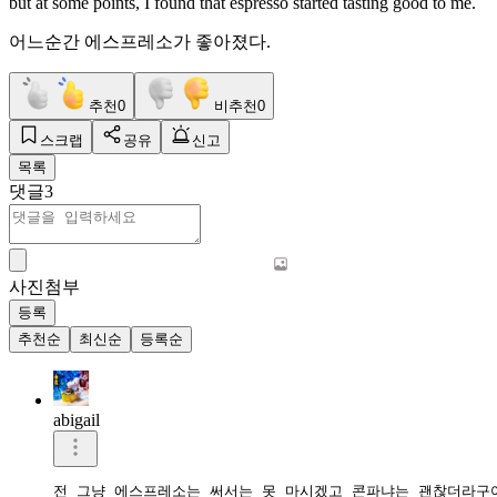
but at some points, I found that espresso started tasting good to me.
어느순간 에스프레소가 좋아졌다.
추천
0
비추천
0
스크랩
공유
신고
목록
댓글
3
사진첨부
등록
추천순
최신순
등록순
abigail
전 그냥 에스프레소는 써서는 못 마시겠고 콘파냐는 괜찮더라구여