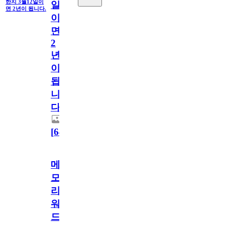
한지 3월12일이
일
면 2년이 됩니다.
이
면
2
년
이
됩
니
다.
[
64
]
메
모
리
워
드