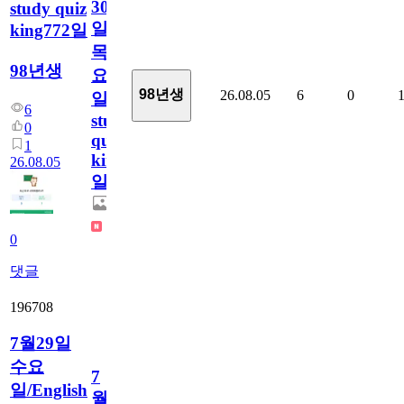
30
study quiz
일
king772일
목
98년생
요
98년생
26.08.05
6
0
일/English
6
study
0
quiz
1
king772
26.08.05
일
0
댓글
196708
7월29일
수요
7
일/English
월