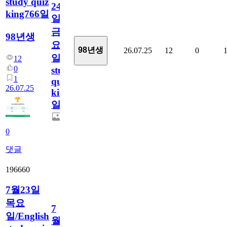
study quiz
24
king766일
일
금
98년생
요
98년생
26.07.25
12
0
일/English
12
0
study
1
quiz
26.07.25
king766
일
0
댓글
196660
7월23일
목요
7
일/English
월