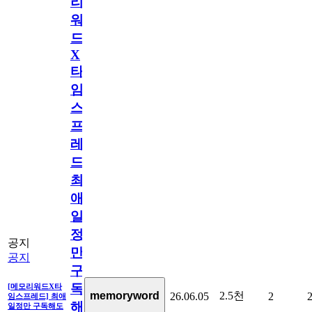
리
워
드
X
타
임
스
프
레
드]
최
애
일
정
공지
만
공지
구
독
[메모리워드X타
2.5천
memoryword
26.06.05
2
임스프레드] 최애
해
일정만 구독해도