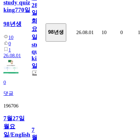
study quiz
28
king770일
일
화
98년생
요
98년생
26.08.01
10
0
일/English
10
0
study
1
quiz
26.08.01
king770
일
0
댓글
196706
7월27일
월요
7
일/English
월