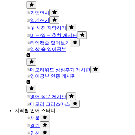
가입인사
일기쓰기
꽃 사진 자랑하기
미드/영드 추천 게시판
타임캡슐 열어보기
일상 속 영어공부
메모리워드 상점후기 게시판
영어공부 인증 게시판
영어 질문 게시판
메모리 크리스마스
지역별 언어 스터디
서울
경기
인천