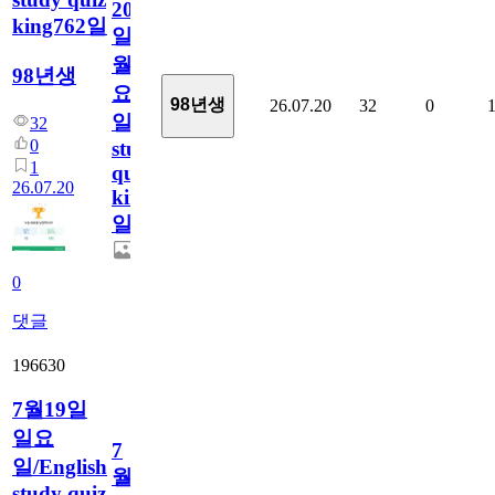
20
king762일
일
월
98년생
요
98년생
26.07.20
32
0
일/English
32
0
study
1
quiz
26.07.20
king762
일
0
댓글
196630
7월19일
일요
7
일/English
월
study quiz