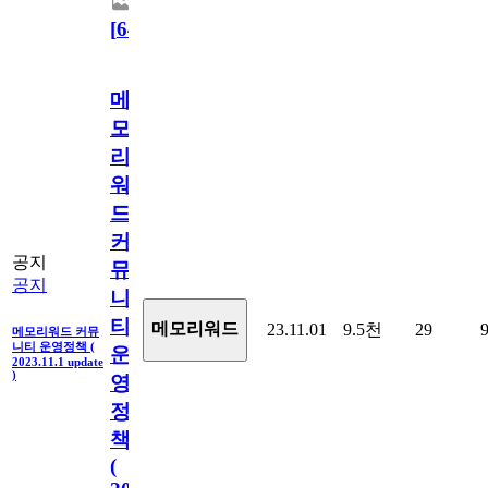
[
64
]
메
모
리
워
드
커
공지
뮤
공지
니
티
메모리워드
23.11.01
9.5천
29
메모리워드 커뮤
니티 운영정책 (
운
2023.11.1 update
)
영
정
책
(