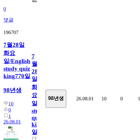
0
댓글
196707
7월28일
화요
7
일/English
월
study quiz
28
king770일
일
화
98년생
요
98년생
26.08.01
10
0
일/English
10
0
study
1
quiz
26.08.01
king770
일