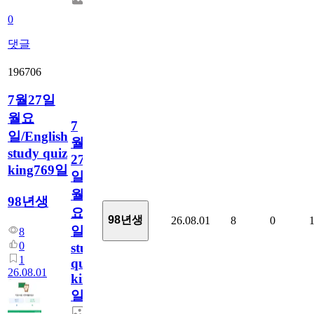
0
댓글
196706
7월27일
월요
7
일/English
월
study quiz
27
king769일
일
월
98년생
요
98년생
26.08.01
8
0
일/English
8
0
study
1
quiz
26.08.01
king769
일