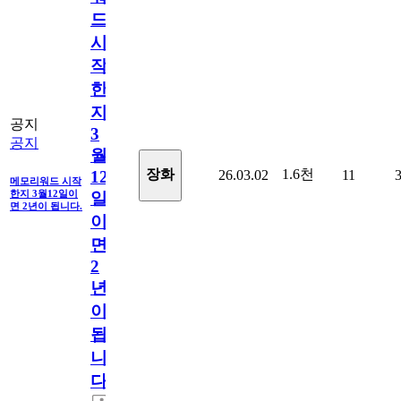
드
시
작
한
지
공지
3
공지
월
1.6천
장화
26.03.02
11
12
메모리워드 시작
한지 3월12일이
일
면 2년이 됩니다.
이
면
2
년
이
됩
니
다.