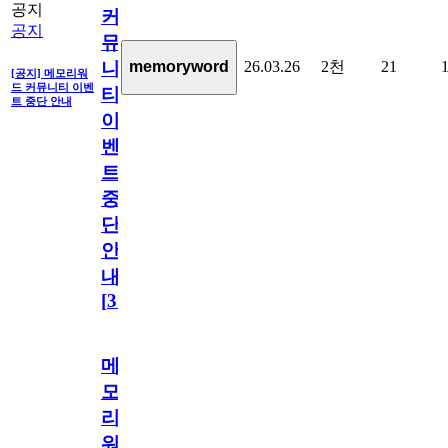
공지
커
공지
뮤
26.03.26
2천
21
memoryword
니
[공지] 메모리워
드 커뮤니티 이벤
티
트 중단 안내
이
벤
트
중
단
안
내
[
31
]
메
모
리
워