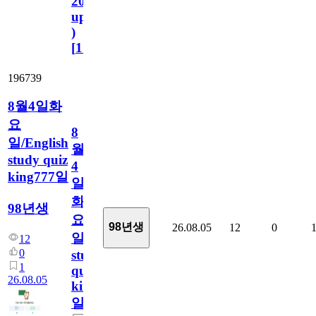
2023.11.1
update
)
[
110
]
196739
8월4일화
요
8
일/English
월
study quiz
4
king777일
일
화
98년생
요
98년생
26.08.05
12
0
일/English
12
0
study
1
quiz
26.08.05
king777
일