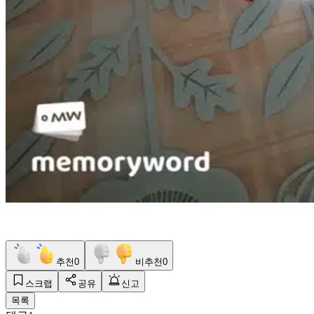
추천
0
비추천
0
스크랩
공유
신고
목록