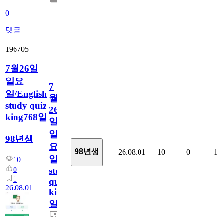
0
댓글
196705
7월26일
일요
7
일/English
월
study quiz
26
king768일
일
일
98년생
요
98년생
26.08.01
10
0
일/English
10
0
study
1
quiz
26.08.01
king768
일