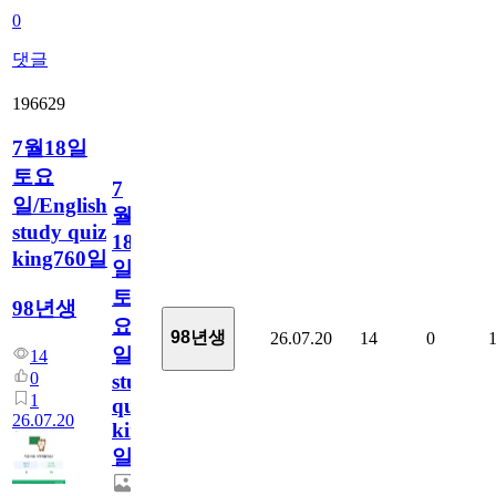
0
댓글
196629
7월18일
토요
7
일/English
월
study quiz
18
king760일
일
토
98년생
요
98년생
26.07.20
14
0
일/English
14
0
study
1
quiz
26.07.20
king760
일