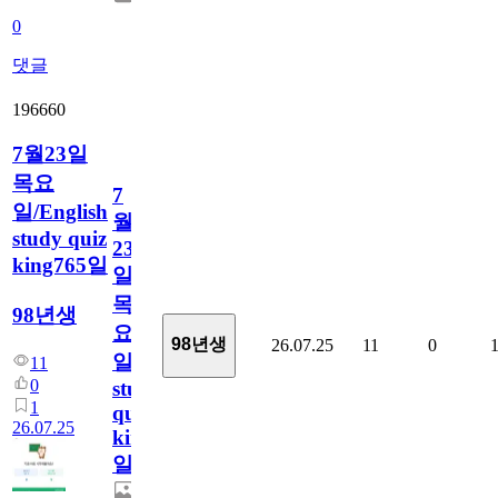
0
댓글
196660
7월23일
목요
7
일/English
월
study quiz
23
king765일
일
목
98년생
요
98년생
26.07.25
11
0
일/English
11
0
study
1
quiz
26.07.25
king765
일