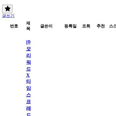
글쓰기
제
번호
글쓴이
등록일
조회
추천
스
목
[메
모
리
워
드
X
타
임
스
프
레
드]