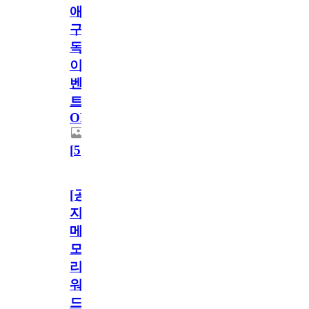
애
구
독
이
벤
트
OPEN!
[
5
]
[공
지]
메
모
리
워
드