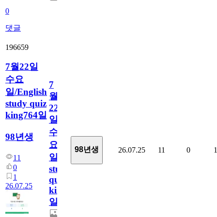
0
댓글
196659
7월22일
수요
7
일/English
월
study quiz
22
king764일
일
수
98년생
요
98년생
26.07.25
11
0
일/English
11
0
study
1
quiz
26.07.25
king764
일