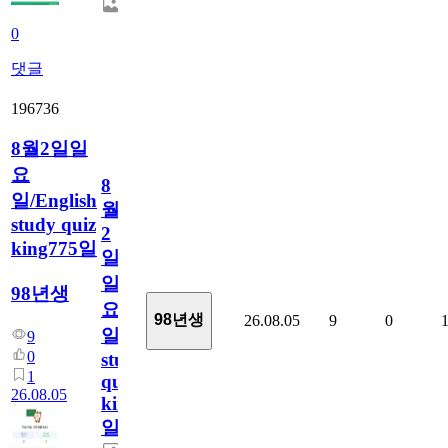
0
댓글
196736
8월2일일
요
8
일/English
월
study quiz
2
king775일
일
일
98년생
요
98년생
26.08.05
9
0
일/English
9
0
study
1
quiz
26.08.05
king775
일