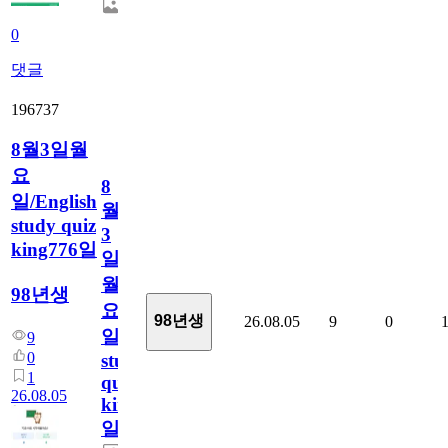
0
댓글
196737
8월3일월
요
8
일/English
월
study quiz
3
king776일
일
월
98년생
요
98년생
26.08.05
9
0
일/English
9
0
study
1
quiz
26.08.05
king776
일