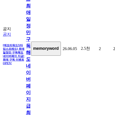
최
애
일
정
공지
만
공지
구
독
[메모리워드X타
2.5천
memoryword
26.06.05
2
임스프레드] 최애
해
일정만 구독해도
네이버페이 지급!
도
최애 구독 이벤트
OPEN!
네
이
버
페
이
지
급!
최