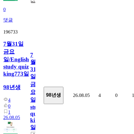
0
댓글
196733
7월31일
금요
7
일/English
월
study quiz
31
king773일
일
금
98년생
요
98년생
26.08.05
4
0
일/English
4
0
study
1
quiz
26.08.05
king773
일