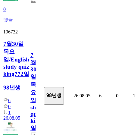
0
댓글
196732
7월30일
목요
7
일/English
월
study quiz
30
king772일
일
목
98년생
요
98년생
26.08.05
6
0
일/English
6
0
study
1
quiz
26.08.05
king772
일