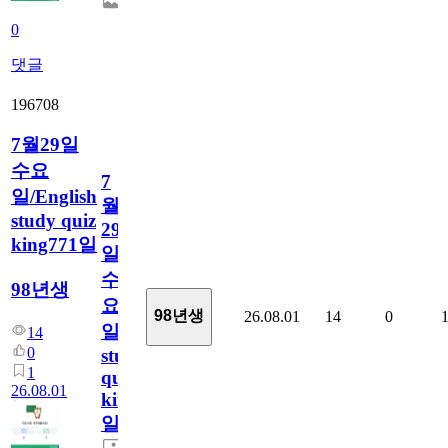
0
댓글
196708
7월29일
수요
7
일/English
월
study quiz
29
king771일
일
수
98년생
요
98년생
26.08.01
14
0
일/English
14
0
study
1
quiz
26.08.01
king771
일