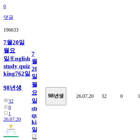
0
댓글
196633
7월20일
월요
7
일/English
월
study quiz
20
king762일
일
월
98년생
요
98년생
26.07.20
32
0
일/English
32
0
study
1
quiz
26.07.20
king762
일