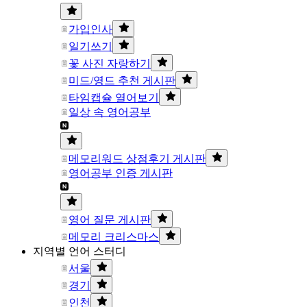
가입인사
일기쓰기
꽃 사진 자랑하기
미드/영드 추천 게시판
타임캡슐 열어보기
일상 속 영어공부
메모리워드 상점후기 게시판
영어공부 인증 게시판
영어 질문 게시판
메모리 크리스마스
지역별 언어 스터디
서울
경기
인천