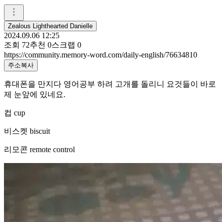
Zealous Lighthearted Danielle
2024.09.06 12:25
조회
72
추천
0
스크랩
0
https://community.memory-word.com/daily-english/76634810
주소복사
휴대폰을 만지다 영어공부 하려 고개를 돌리니 요것들이 바로
제 눈앞에 있네요.
컵 cup
비스켓 biscuit
리모콘 remote control