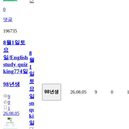
0
댓글
196735
8월1일토
요
8
일/English
월
study quiz
1
king774일
일
토
98년생
요
98년생
26.08.05
9
0
일/English
9
0
study
1
quiz
26.08.05
king774
일