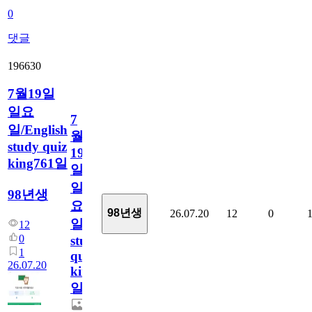
0
댓글
196630
7월19일
일요
7
일/English
월
study quiz
19
king761일
일
일
98년생
요
98년생
26.07.20
12
0
일/English
12
0
study
1
quiz
26.07.20
king761
일