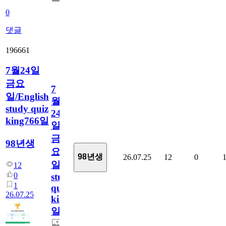
0
댓글
196661
7월24일
금요
7
일/English
월
study quiz
24
king766일
일
금
98년생
요
98년생
26.07.25
12
0
일/English
12
0
study
1
quiz
26.07.25
king766
일