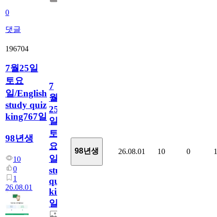
0
댓글
196704
7월25일
토요
7
일/English
월
study quiz
25
king767일
일
토
98년생
요
98년생
26.08.01
10
0
일/English
10
0
study
1
quiz
26.08.01
king767
일