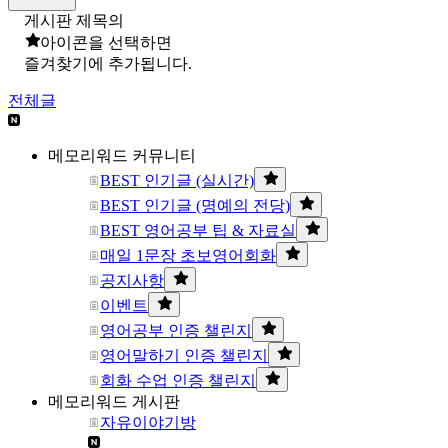
게시판 제목의
아이콘을 선택하면
즐겨찾기에 추가됩니다.
전체글
메모리워드 커뮤니티
BEST 인기글 (실시간)
BEST 인기글 (명예의 전당)
BEST 영어공부 팁 & 자료실
매일 1문장 초보영어회화
공지사항
이벤트
영어공부 인증 챌린지
영어말하기 인증 챌린지
회화 수업 인증 챌린지
메모리워드 게시판
자유이야기방