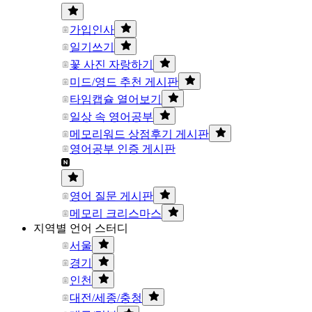
가입인사
일기쓰기
꽃 사진 자랑하기
미드/영드 추천 게시판
타임캡슐 열어보기
일상 속 영어공부
메모리워드 상점후기 게시판
영어공부 인증 게시판
영어 질문 게시판
메모리 크리스마스
지역별 언어 스터디
서울
경기
인천
대전/세종/충청