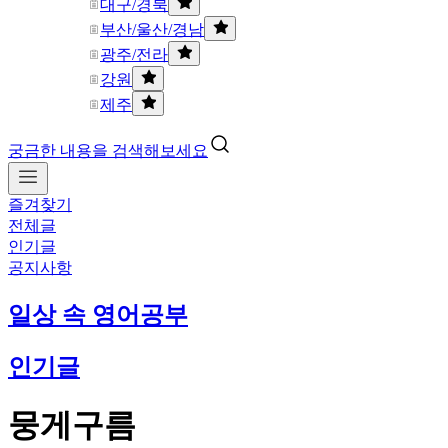
대구/경북
부산/울산/경남
광주/전라
강원
제주
궁금한 내용을 검색해보세요
즐겨찾기
전체글
인기글
공지사항
일상 속 영어공부
인기글
뭉게구름