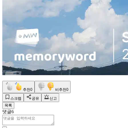
추천
0
비추천
0
스크랩
공유
신고
목록
댓글
6