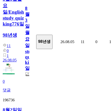
요
8
일/English
월
study quiz
3
king776일
일
월
98년생
요
98년생
26.08.05
11
0
일/English
11
0
study
1
quiz
26.08.05
king776
일
0
댓글
196736
8월2일일