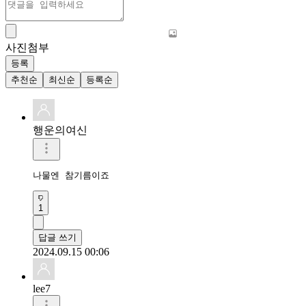
사진첨부
등록
추천순
최신순
등록순
행운의여신
나물엔 참기름이죠
1
답글 쓰기
2024.09.15 00:06
lee7