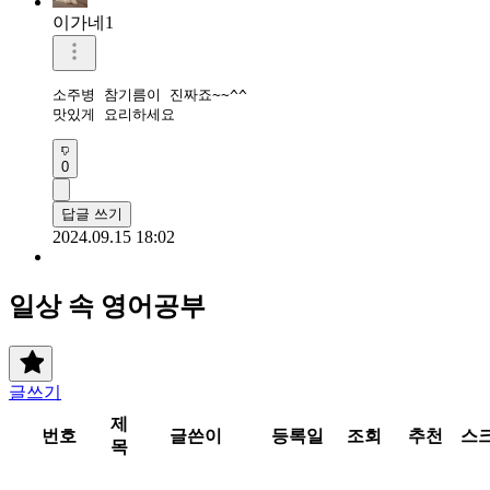
이가네1
소주병 참기름이 진짜죠~~^^

맛있게 요리하세요
0
답글 쓰기
2024.09.15 18:02
일상 속 영어공부
글쓰기
제
번호
글쓴이
등록일
조회
추천
스
목