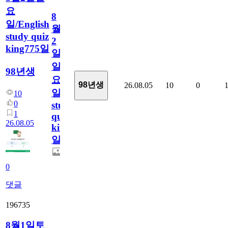
요
8
일/English
월
study quiz
2
king775일
일
일
98년생
요
98년생
26.08.05
10
0
일/English
10
0
study
1
quiz
26.08.05
king775
일
0
댓글
196735
8월1일토