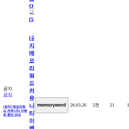
OPEN!
[
5
]
[공
지]
메
모
리
워
드
공지
커
공지
뮤
26.03.26
2천
21
memoryword
니
[공지] 메모리워
드 커뮤니티 이벤
티
트 중단 안내
이
벤