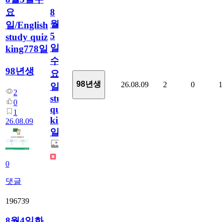
요
8
월
일/English
5
study quiz
일
king778일
수
98년생
요
98년생
26.08.09
2
0
일/English
2
study
0
quiz
1
king778
26.08.09
일
0
댓글
196739
8월4일화