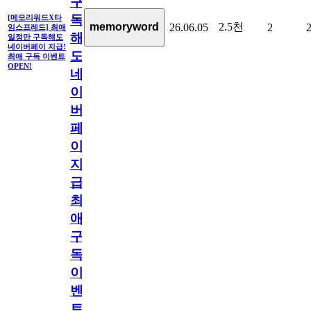
구
독
[메모리워드X타
2.5천
memoryword
26.06.05
2
임스프레드] 최애
해
일정만 구독해도
네이버페이 지급!
도
최애 구독 이벤트
OPEN!
네
이
버
페
이
지
급!
최
애
구
독
이
벤
트