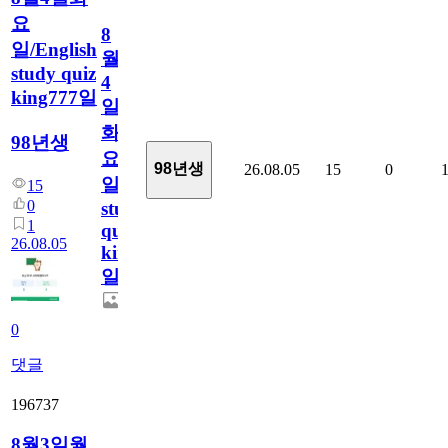
요
8
일/English
월
study quiz
4
king777일
일
화
98년생
요
98년생
26.08.05
15
0
일/English
15
0
study
1
quiz
26.08.05
king777
일
0
댓글
196737
8월3일월