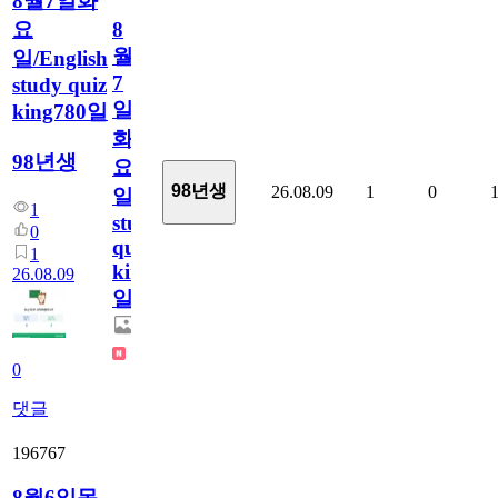
8월7일화
요
8
월
일/English
7
study quiz
일
king780일
화
98년생
요
98년생
26.08.09
1
0
일/English
1
study
0
quiz
1
king780
26.08.09
일
0
댓글
196767
8월6일목