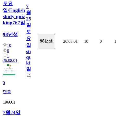
토요
7
일/English
월
study quiz
25
king767일
일
토
98년생
요
98년생
26.08.01
10
0
일/English
10
0
study
1
quiz
26.08.01
king767
일
0
댓글
196661
7월24일