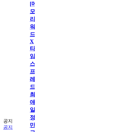
[메
모
리
워
드
X
타
임
스
프
레
드]
최
애
일
정
공지
만
공지