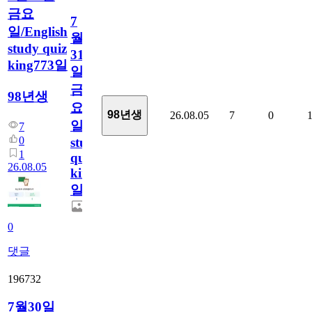
금요
7
일/English
월
study quiz
31
king773일
일
금
98년생
요
98년생
26.08.05
7
0
일/English
7
0
study
1
quiz
26.08.05
king773
일
0
댓글
196732
7월30일