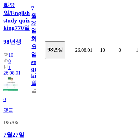
화요
7
일/English
월
study quiz
28
king770일
일
화
98년생
요
98년생
26.08.01
10
0
일/English
10
0
study
1
quiz
26.08.01
king770
일
0
댓글
196706
7월27일