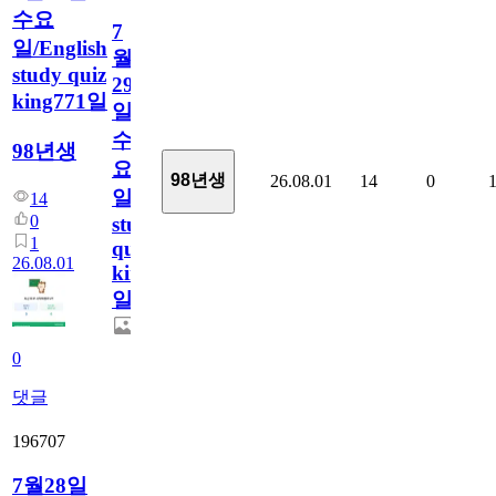
수요
7
일/English
월
study quiz
29
king771일
일
수
98년생
요
98년생
26.08.01
14
0
일/English
14
0
study
1
quiz
26.08.01
king771
일
0
댓글
196707
7월28일