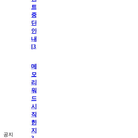
트
중
단
안
내
[
31
]
메
모
리
워
드
시
작
한
지
공지
3