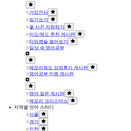
가입인사
일기쓰기
꽃 사진 자랑하기
미드/영드 추천 게시판
타임캡슐 열어보기
일상 속 영어공부
메모리워드 상점후기 게시판
영어공부 인증 게시판
영어 질문 게시판
메모리 크리스마스
지역별 언어 스터디
서울
경기
인천