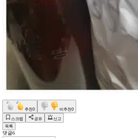
추천
0
비추천
0
스크랩
공유
신고
목록
댓글
6