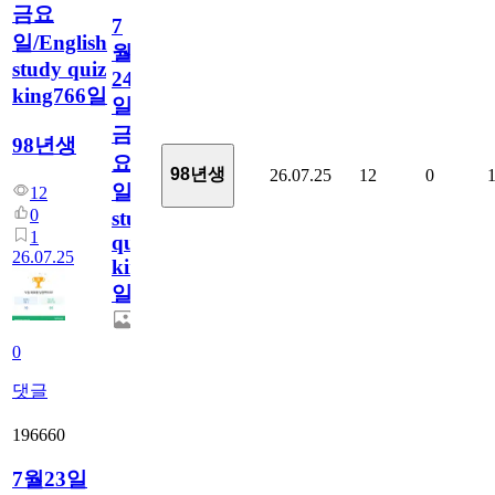
금요
7
일/English
월
study quiz
24
king766일
일
금
98년생
요
98년생
26.07.25
12
0
일/English
12
0
study
1
quiz
26.07.25
king766
일
0
댓글
196660
7월23일