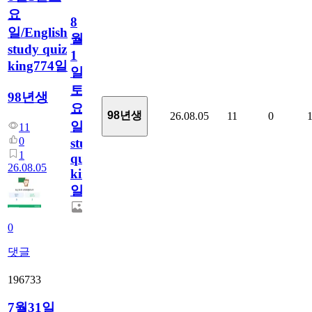
요
8
일/English
월
study quiz
1
king774일
일
토
98년생
요
98년생
26.08.05
11
0
일/English
11
0
study
1
quiz
26.08.05
king774
일
0
댓글
196733
7월31일