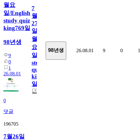
월요
7
일/English
월
study quiz
27
king769일
일
월
98년생
요
98년생
26.08.01
9
0
일/English
9
0
study
1
quiz
26.08.01
king769
일
0
댓글
196705
7월26일