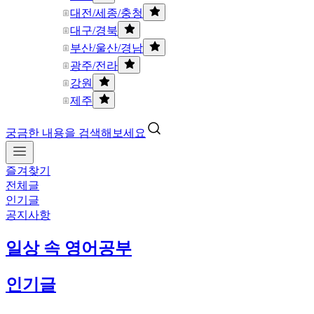
대전/세종/충청
대구/경북
부산/울산/경남
광주/전라
강원
제주
궁금한 내용을 검색해보세요
즐겨찾기
전체글
인기글
공지사항
일상 속 영어공부
인기글