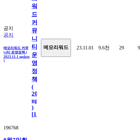
워
드
커
공지
뮤
공지
니
티
메모리워드
23.11.01
9.6천
29
메모리워드 커뮤
니티 운영정책 (
운
2023.11.1 update
)
영
정
책
(
2023.11.1
update
)
[
110
]
196768