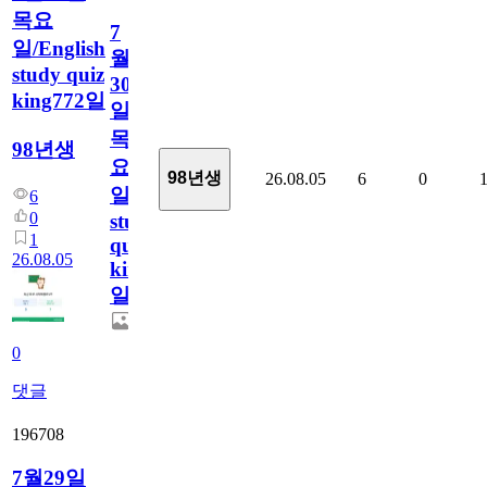
목요
7
일/English
월
study quiz
30
king772일
일
목
98년생
요
98년생
26.08.05
6
0
일/English
6
0
study
1
quiz
26.08.05
king772
일
0
댓글
196708
7월29일