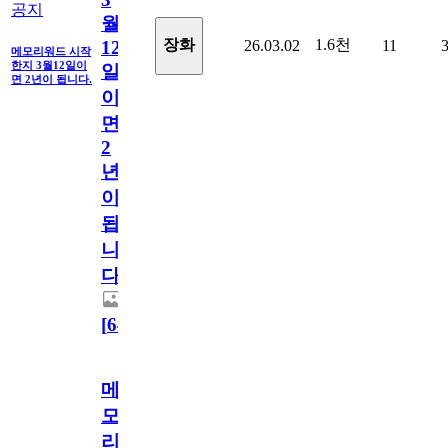
공지
월
1.6천
장화
26.03.02
11
12
메모리워드 시작
한지 3월12일이
일
면 2년이 됩니다.
이
면
2
년
이
됩
니
다.
[
64
]
메
모
리