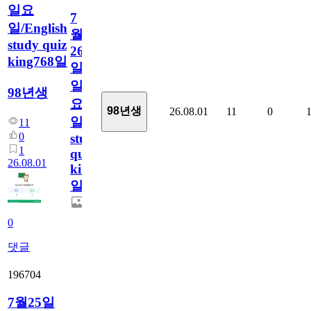
일요
7
일/English
월
study quiz
26
king768일
일
일
98년생
요
98년생
26.08.01
11
0
일/English
11
0
study
1
quiz
26.08.01
king768
일
0
댓글
196704
7월25일