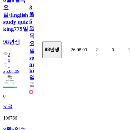
요
8
월
일/English
6
study quiz
일
king779일
목
98년생
요
98년생
26.08.09
2
0
일/English
2
study
0
quiz
1
king779
26.08.09
일
0
댓글
196766
8월5일수