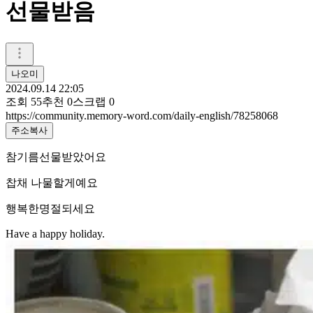
선물받음
나오미
2024.09.14 22:05
조회
55
추천
0
스크랩
0
https://community.memory-word.com/daily-english/78258068
주소복사
참기름선물받았어요
찹채 나물할게예요
행복한명절되세요
Have a happy holiday.