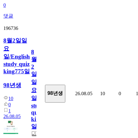
0
댓글
196736
8월2일일
요
8
일/English
월
study quiz
2
king775일
일
일
98년생
요
98년생
26.08.05
10
0
일/English
10
0
study
1
quiz
26.08.05
king775
일