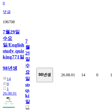
0
댓글
196708
7월29일
수요
7
일/English
월
study quiz
29
king771일
일
수
98년생
요
98년생
26.08.01
14
0
일/English
14
0
study
1
quiz
26.08.01
king771
일