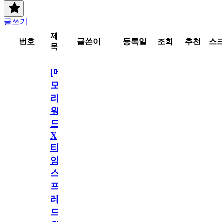
글쓰기
제
번호
글쓴이
등록일
조회
추천
스
목
[메
모
리
워
드
X
타
임
스
프
레
드]