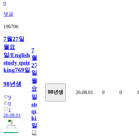
0
댓글
196706
7월27일
월요
7
일/English
월
study quiz
27
king769일
일
월
98년생
요
98년생
26.08.01
9
0
일/English
9
0
study
1
quiz
26.08.01
king769
일