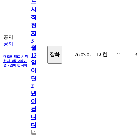
드
시
작
한
지
공지
3
공지
월
1.6천
장화
26.03.02
11
12
메모리워드 시작
한지 3월12일이
일
면 2년이 됩니다.
이
면
2
년
이
됩
니
다.