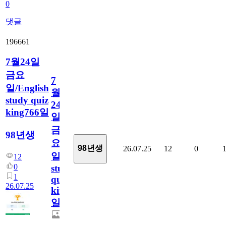
0
댓글
196661
7월24일
금요
7
일/English
월
study quiz
24
king766일
일
금
98년생
요
98년생
26.07.25
12
0
일/English
12
0
study
1
quiz
26.07.25
king766
일