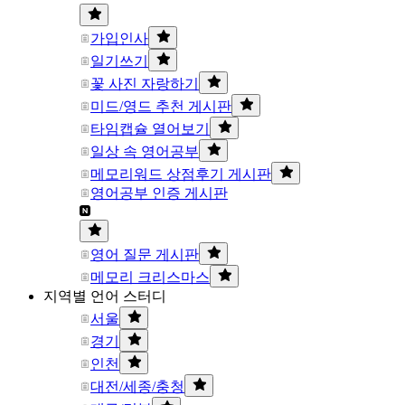
가입인사
일기쓰기
꽃 사진 자랑하기
미드/영드 추천 게시판
타임캡슐 열어보기
일상 속 영어공부
메모리워드 상점후기 게시판
영어공부 인증 게시판
영어 질문 게시판
메모리 크리스마스
지역별 언어 스터디
서울
경기
인천
대전/세종/충청