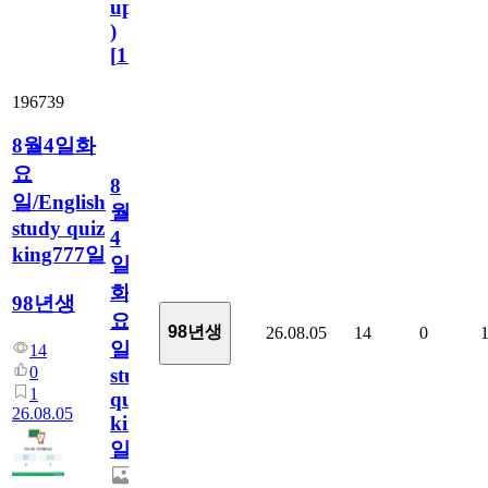
update
)
[
110
]
196739
8월4일화
요
8
일/English
월
study quiz
4
king777일
일
화
98년생
요
98년생
26.08.05
14
0
일/English
14
0
study
1
quiz
26.08.05
king777
일