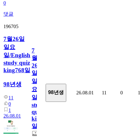
0
댓글
196705
7월26일
일요
7
일/English
월
study quiz
26
king768일
일
일
98년생
요
98년생
26.08.01
11
0
일/English
11
0
study
1
quiz
26.08.01
king768
일