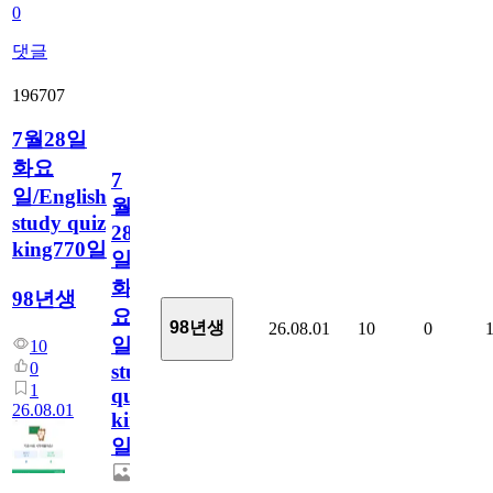
0
댓글
196707
7월28일
화요
7
일/English
월
study quiz
28
king770일
일
화
98년생
요
98년생
26.08.01
10
0
일/English
10
0
study
1
quiz
26.08.01
king770
일