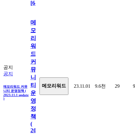
[
64
]
메
모
리
워
드
커
공지
뮤
공지
니
티
메모리워드
23.11.01
9.6천
29
메모리워드 커뮤
니티 운영정책 (
운
2023.11.1 update
)
영
정
책
(
2023.11.1