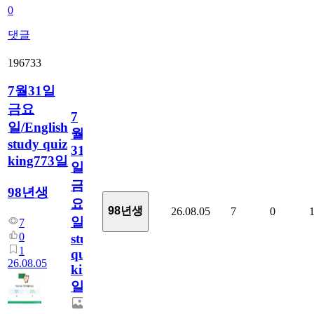
0
댓글
196733
7월31일
금요
7
일/English
월
study quiz
31
king773일
일
금
98년생
요
98년생
26.08.05
7
0
일/English
7
0
study
1
quiz
26.08.05
king773
일