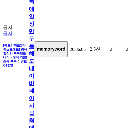
최
애
일
정
공지
만
공지
구
독
[메모리워드X타
2.5천
memoryword
26.06.05
2
임스프레드] 최애
해
일정만 구독해도
네이버페이 지급!
도
최애 구독 이벤트
OPEN!
네
이
버
페
이
지
급!
최
애