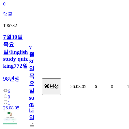
0
댓글
196732
7월30일
목요
7
일/English
월
study quiz
30
king772일
일
목
98년생
요
98년생
26.08.05
6
0
일/English
6
0
study
1
quiz
26.08.05
king772
일