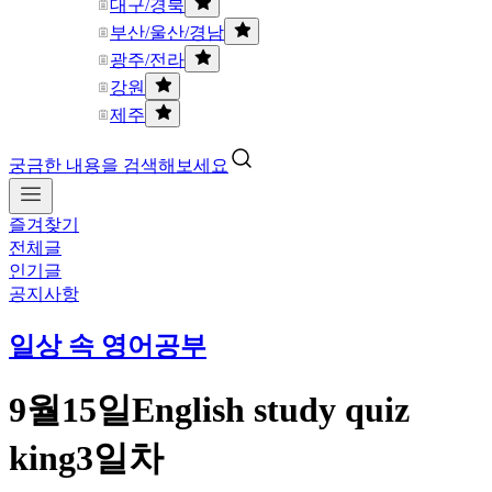
대구/경북
부산/울산/경남
광주/전라
강원
제주
궁금한 내용을 검색해보세요
즐겨찾기
전체글
인기글
공지사항
일상 속 영어공부
9월15일English study quiz
king3일차