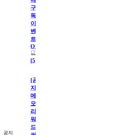
구
독
이
벤
트
OPEN!
[
5
]
[공
지]
메
모
리
워
드
공지
커