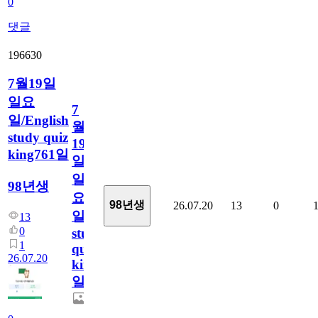
0
댓글
196630
7월19일
일요
7
일/English
월
study quiz
19
king761일
일
일
98년생
요
98년생
26.07.20
13
0
일/English
13
0
study
1
quiz
26.07.20
king761
일