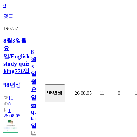
0
댓글
196737
8월3일월
요
8
일/English
월
study quiz
3
king776일
일
월
98년생
요
98년생
26.08.05
11
0
일/English
11
0
study
1
quiz
26.08.05
king776
일