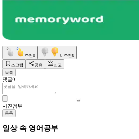
추천
0
비추천
0
스크랩
공유
신고
목록
댓글
0
사진첨부
등록
일상 속 영어공부