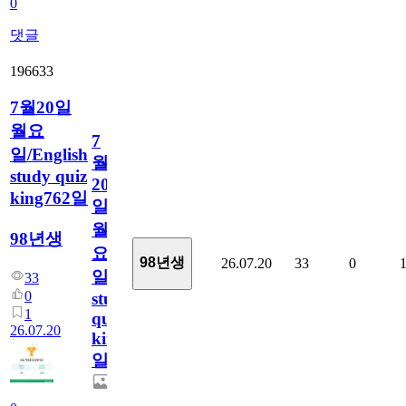
0
댓글
196633
7월20일
월요
7
일/English
월
study quiz
20
king762일
일
월
98년생
요
98년생
26.07.20
33
0
일/English
33
0
study
1
quiz
26.07.20
king762
일