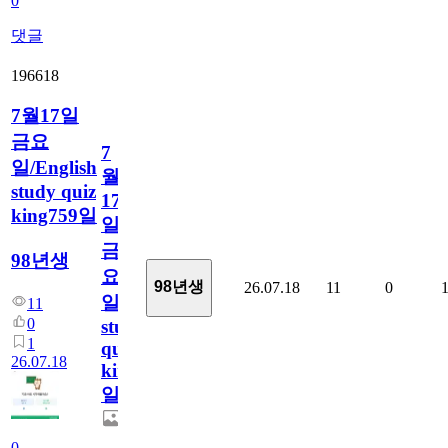
0
댓글
196618
7월17일
금요
7
일/English
월
study quiz
17
king759일
일
금
98년생
요
98년생
26.07.18
11
0
일/English
11
0
study
1
quiz
26.07.18
king759
일
0