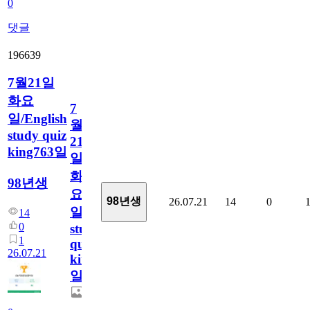
0
댓글
196639
7월21일
화요
7
일/English
월
study quiz
21
king763일
일
화
98년생
요
98년생
26.07.21
14
0
일/English
14
0
study
1
quiz
26.07.21
king763
일