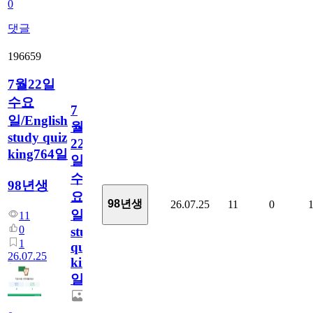
0
댓글
196659
7월22일
수요
7
일/English
월
study quiz
22
king764일
일
수
98년생
요
98년생
26.07.25
11
0
일/English
11
0
study
1
quiz
26.07.25
king764
일