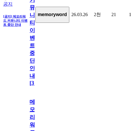
공지
뮤
26.03.26
2천
21
memoryword
니
[공지] 메모리워
드 커뮤니티 이벤
티
트 중단 안내
이
벤
트
중
단
안
내
[
31
]
메
모
리
워