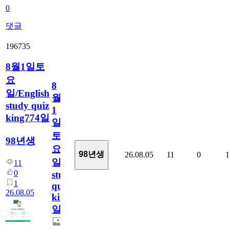
0
댓글
196735
8월1일토
요
8
일/English
월
study quiz
1
king774일
일
토
98년생
요
98년생
26.08.05
11
0
일/English
11
0
study
1
quiz
26.08.05
king774
일