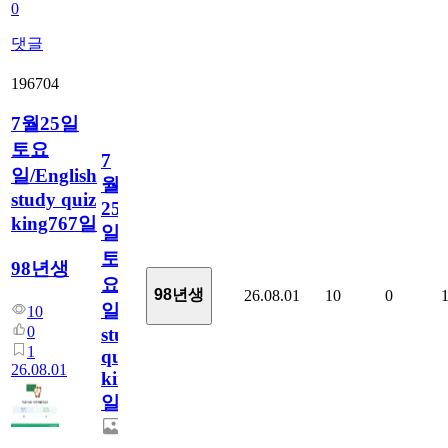
0
댓글
196704
7월25일
토요
7
일/English
월
study quiz
25
king767일
일
토
98년생
요
98년생
26.08.01
10
0
일/English
10
0
study
1
quiz
26.08.01
king767
일