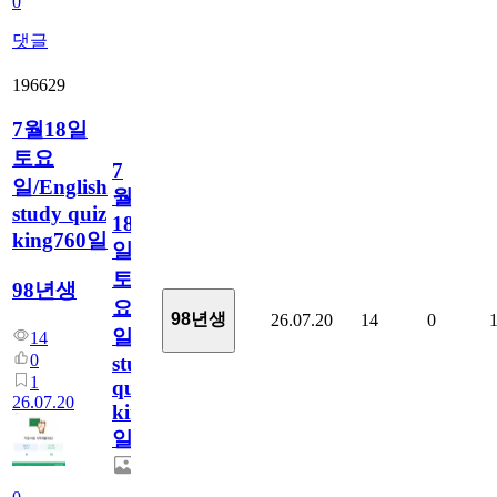
0
댓글
196629
7월18일
토요
7
일/English
월
study quiz
18
king760일
일
토
98년생
요
98년생
26.07.20
14
0
일/English
14
0
study
1
quiz
26.07.20
king760
일