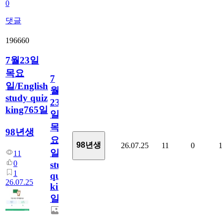
0
댓글
196660
7월23일
목요
7
일/English
월
study quiz
23
king765일
일
목
98년생
요
98년생
26.07.25
11
0
일/English
11
0
study
1
quiz
26.07.25
king765
일