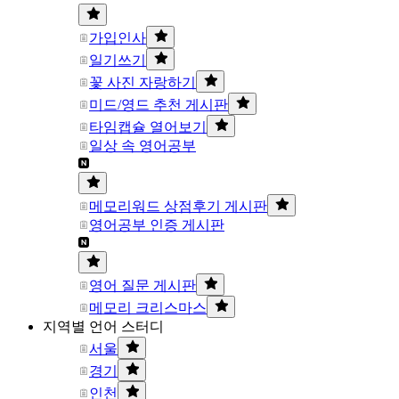
가입인사
일기쓰기
꽃 사진 자랑하기
미드/영드 추천 게시판
타임캡슐 열어보기
일상 속 영어공부
메모리워드 상점후기 게시판
영어공부 인증 게시판
영어 질문 게시판
메모리 크리스마스
지역별 언어 스터디
서울
경기
인천