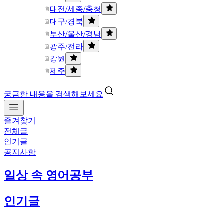
대전/세종/충청
대구/경북
부산/울산/경남
광주/전라
강원
제주
궁금한 내용을 검색해보세요
즐겨찾기
전체글
인기글
공지사항
일상 속 영어공부
인기글