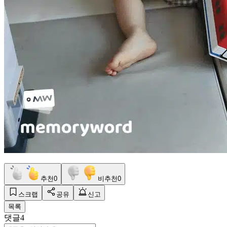
추천
0
비추천
0
스크랩
공유
신고
목록
댓글
4