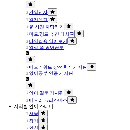
가입인사
일기쓰기
꽃 사진 자랑하기
미드/영드 추천 게시판
타임캡슐 열어보기
일상 속 영어공부
메모리워드 상점후기 게시판
영어공부 인증 게시판
영어 질문 게시판
메모리 크리스마스
지역별 언어 스터디
서울
경기
인천