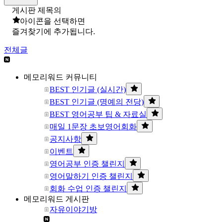
게시판 제목의
아이콘을 선택하면
즐겨찾기에 추가됩니다.
전체글
메모리워드 커뮤니티
BEST 인기글 (실시간)
BEST 인기글 (명예의 전당)
BEST 영어공부 팁 & 자료실
매일 1문장 초보영어회화
공지사항
이벤트
영어공부 인증 챌린지
영어말하기 인증 챌린지
회화 수업 인증 챌린지
메모리워드 게시판
자유이야기방