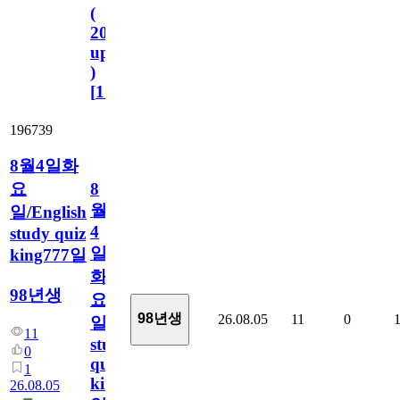
(
2023.11.1
update
)
[
110
]
196739
8월4일화
요
8
월
일/English
4
study quiz
일
king777일
화
98년생
요
98년생
26.08.05
11
0
일/English
11
study
0
quiz
1
king777
26.08.05