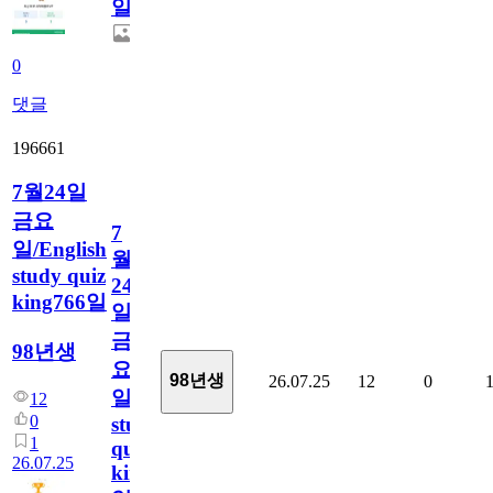
일
0
댓글
196661
7월24일
금요
7
일/English
월
study quiz
24
king766일
일
금
98년생
요
98년생
26.07.25
12
0
일/English
12
0
study
1
quiz
26.07.25
king766