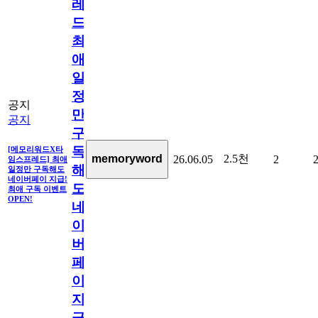
레
드]
최
애
일
정
공지
만
공지
구
독
[메모리워드X타
2.5천
memoryword
26.06.05
2
임스프레드] 최애
해
일정만 구독해도
네이버페이 지급!
도
최애 구독 이벤트
OPEN!
네
이
버
페
이
지
급!