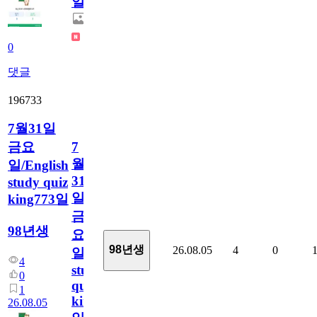
일
0
댓글
196733
7월31일
금요
7
월
일/English
31
study quiz
일
king773일
금
98년생
요
98년생
26.08.05
4
0
일/English
4
study
0
quiz
1
king773
26.08.05