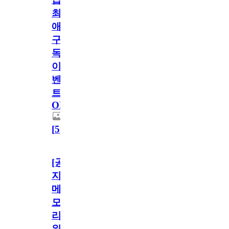
최
애
구
독
이
벤
트
OPEN!
[
5
]
[공
지]
메
모
리
워