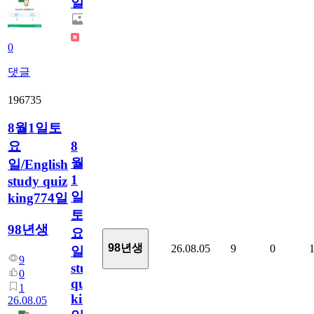
일
0
댓글
196735
8월1일토
요
8
월
일/English
1
study quiz
일
king774일
토
98년생
요
98년생
26.08.05
9
0
일/English
9
study
0
quiz
1
king774
26.08.05