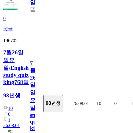
일
0
댓글
196705
7월26일
일요
7
일/English
월
study quiz
26
king768일
일
일
98년생
요
98년생
26.08.01
10
0
일/English
10
0
study
1
quiz
26.08.01
king768