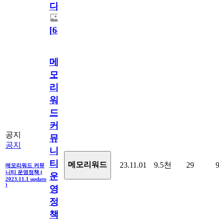
다.
[
64
]
메
모
리
워
드
커
공지
뮤
공지
니
티
메모리워드
23.11.01
9.5천
29
메모리워드 커뮤
니티 운영정책 (
운
2023.11.1 update
)
영
정
책