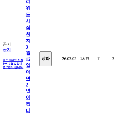
리
워
드
시
작
한
지
공지
3
공지
월
1.6천
장화
26.03.02
11
12
메모리워드 시작
한지 3월12일이
일
면 2년이 됩니다.
이
면
2
년
이
됩
니