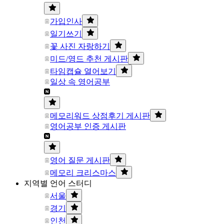
가입인사
일기쓰기
꽃 사진 자랑하기
미드/영드 추천 게시판
타임캡슐 열어보기
일상 속 영어공부
메모리워드 상점후기 게시판
영어공부 인증 게시판
영어 질문 게시판
메모리 크리스마스
지역별 언어 스터디
서울
경기
인천