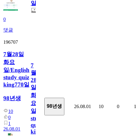
일
0
댓글
196707
7월28일
화요
7
일/English
월
study quiz
28
king770일
일
화
98년생
요
98년생
26.08.01
10
0
일/English
10
0
study
1
quiz
26.08.01
king770