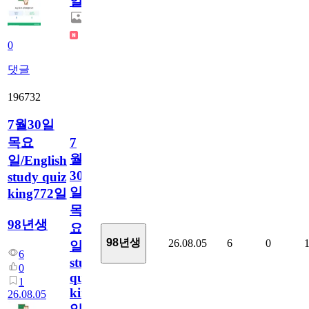
일
0
댓글
196732
7월30일
목요
7
월
일/English
30
study quiz
일
king772일
목
98년생
요
98년생
26.08.05
6
0
일/English
6
study
0
quiz
1
king772
26.08.05