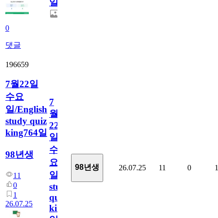
일
0
댓글
196659
7월22일
수요
7
일/English
월
study quiz
22
king764일
일
수
98년생
요
98년생
26.07.25
11
0
일/English
11
0
study
1
quiz
26.07.25
king764