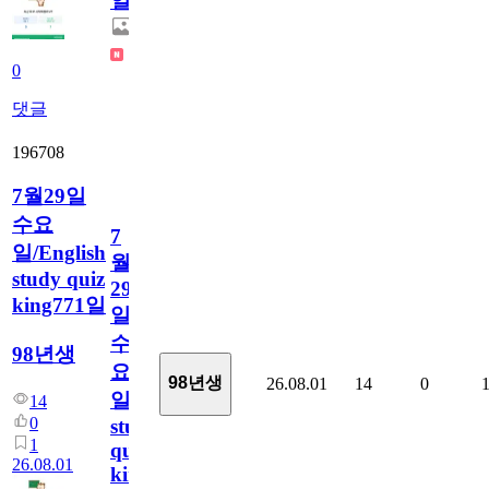
일
0
댓글
196708
7월29일
수요
7
일/English
월
study quiz
29
king771일
일
수
98년생
요
98년생
26.08.01
14
0
일/English
14
0
study
1
quiz
26.08.01
king771