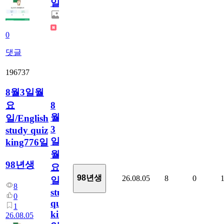
일
0
댓글
196737
8월3일월
요
8
월
일/English
3
study quiz
일
king776일
월
98년생
요
98년생
26.08.05
8
0
일/English
8
study
0
quiz
1
king776
26.08.05