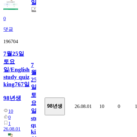
일
0
댓글
196704
7월25일
토요
7
일/English
월
study quiz
25
king767일
일
토
98년생
요
98년생
26.08.01
10
0
일/English
10
0
study
1
quiz
26.08.01
king767