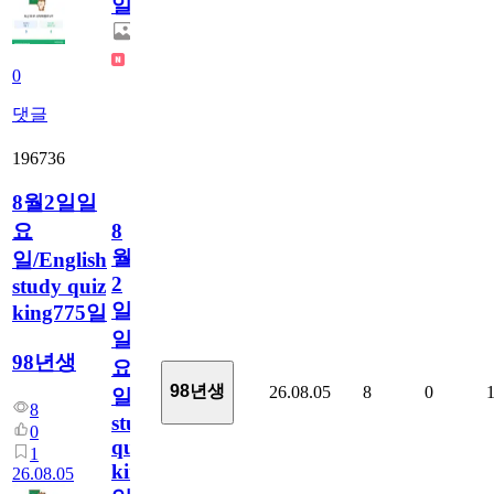
일
0
댓글
196736
8월2일일
요
8
월
일/English
2
study quiz
일
king775일
일
98년생
요
98년생
26.08.05
8
0
일/English
8
study
0
quiz
1
king775
26.08.05