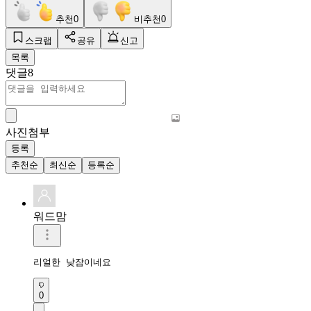
추천
0
비추천
0
스크랩
공유
신고
목록
댓글
8
사진첨부
등록
추천순
최신순
등록순
워드맘
리얼한 낮잠이네요
0