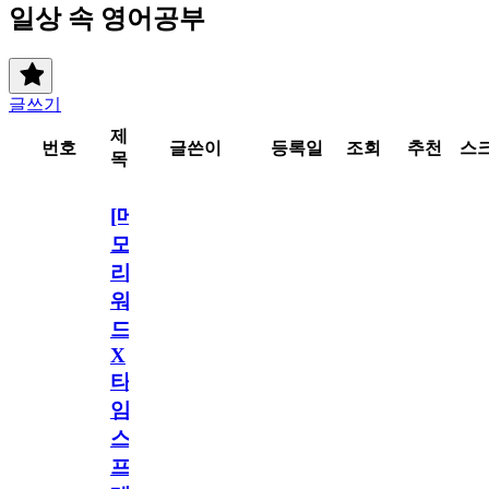
일상 속 영어공부
글쓰기
제
번호
글쓴이
등록일
조회
추천
스
목
[메
모
리
워
드
X
타
임
스
프