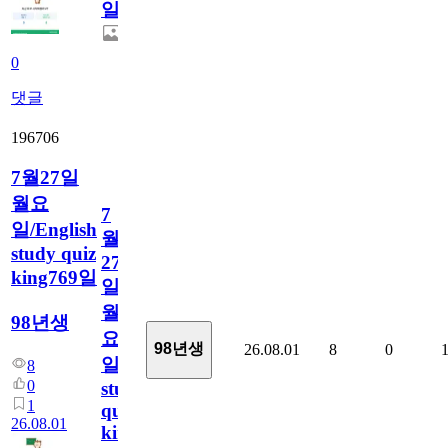
일
0
댓글
196706
7월27일
월요
7
일/English
월
study quiz
27
king769일
일
월
98년생
요
98년생
26.08.01
8
0
일/English
8
0
study
1
quiz
26.08.01
king769