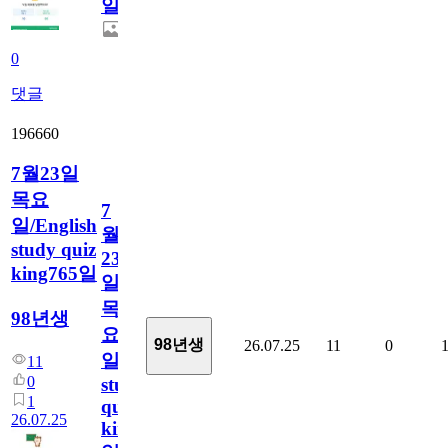
일
0
댓글
196660
7월23일
목요
7
일/English
월
study quiz
23
king765일
일
목
98년생
요
98년생
26.07.25
11
0
일/English
11
0
study
1
quiz
26.07.25
king765