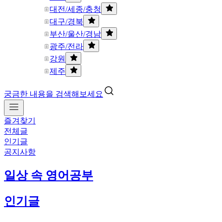
대전/세종/충청
대구/경북
부산/울산/경남
광주/전라
강원
제주
궁금한 내용을 검색해보세요
즐겨찾기
전체글
인기글
공지사항
일상 속 영어공부
인기글