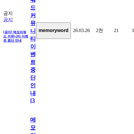
드
공지
커
공지
뮤
26.03.26
2천
21
memoryword
니
[공지] 메모리워
드 커뮤니티 이벤
티
트 중단 안내
이
벤
트
중
단
안
내
[
31
]
메
모