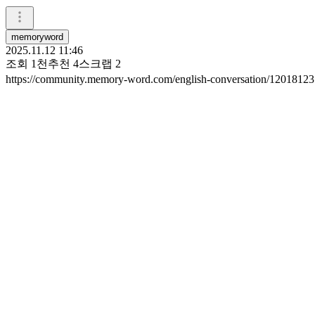
memoryword
2025.11.12 11:46
조회
1천
추천
4
스크랩
2
https://community.memory-word.com/english-conversation/1201812