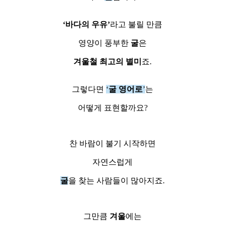
‘바다의 우유’
라고 불릴 만큼
영양이 풍부한
굴
은
겨울철 최고의 별미
죠.
그렇다면
‘
굴 영어로
’
는
어떻게 표현할까요?
찬 바람이 불기 시작하면
자연스럽게
굴
을 찾는 사람들이 많아지죠.
그만큼
겨울
에는