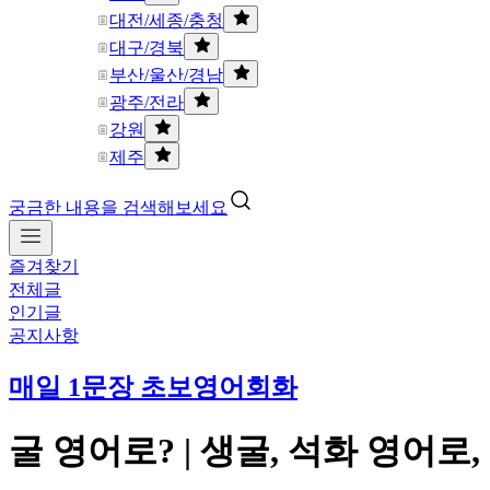
대전/세종/충청
대구/경북
부산/울산/경남
광주/전라
강원
제주
궁금한 내용을 검색해보세요
즐겨찾기
전체글
인기글
공지사항
매일 1문장 초보영어회화
굴 영어로? | 생굴, 석화 영어로