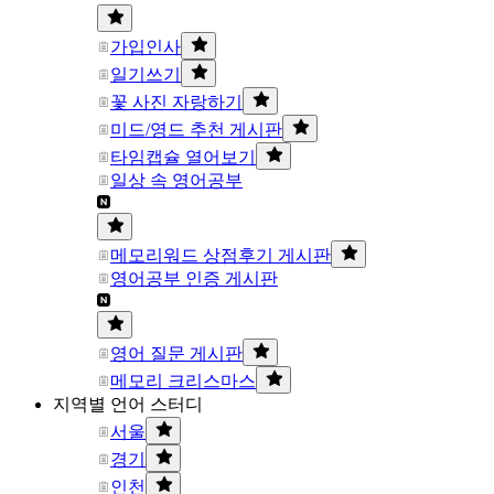
가입인사
일기쓰기
꽃 사진 자랑하기
미드/영드 추천 게시판
타임캡슐 열어보기
일상 속 영어공부
메모리워드 상점후기 게시판
영어공부 인증 게시판
영어 질문 게시판
메모리 크리스마스
지역별 언어 스터디
서울
경기
인천