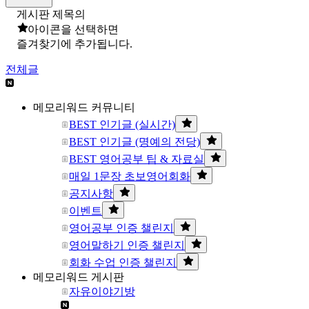
게시판 제목의
아이콘을 선택하면
즐겨찾기에 추가됩니다.
전체글
메모리워드 커뮤니티
BEST 인기글 (실시간)
BEST 인기글 (명예의 전당)
BEST 영어공부 팁 & 자료실
매일 1문장 초보영어회화
공지사항
이벤트
영어공부 인증 챌린지
영어말하기 인증 챌린지
회화 수업 인증 챌린지
메모리워드 게시판
자유이야기방