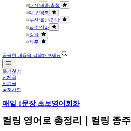
대전/세종/충청
대구/경북
부산/울산/경남
광주/전라
강원
제주
궁금한 내용을 검색해보세요
즐겨찾기
전체글
인기글
공지사항
매일 1문장 초보영어회화
컬링 영어로 총정리｜컬링 종주국