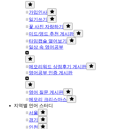
가입인사
일기쓰기
꽃 사진 자랑하기
미드/영드 추천 게시판
타임캡슐 열어보기
일상 속 영어공부
메모리워드 상점후기 게시판
영어공부 인증 게시판
영어 질문 게시판
메모리 크리스마스
지역별 언어 스터디
서울
경기
인천