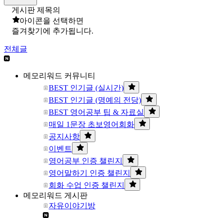
게시판 제목의
아이콘을 선택하면
즐겨찾기에 추가됩니다.
전체글
메모리워드 커뮤니티
BEST 인기글 (실시간)
BEST 인기글 (명예의 전당)
BEST 영어공부 팁 & 자료실
매일 1문장 초보영어회화
공지사항
이벤트
영어공부 인증 챌린지
영어말하기 인증 챌린지
회화 수업 인증 챌린지
메모리워드 게시판
자유이야기방