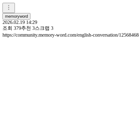
memoryword
2026.02.19 14:29
조회
379
추천
3
스크랩
3
https://community.memory-word.com/english-conversation/1256846