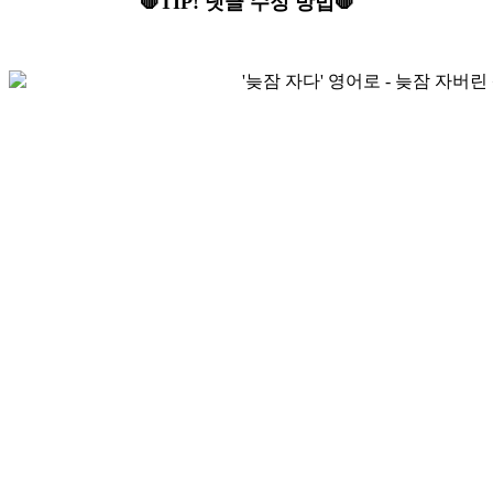
🛑TIP! 댓글 수정 방법🛑