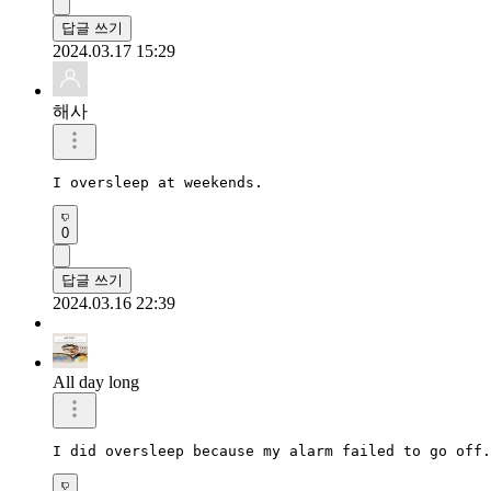
답글 쓰기
2024.03.17 15:29
해사
I oversleep at weekends.
0
답글 쓰기
2024.03.16 22:39
All day long
I did oversleep because my alarm failed to go off.