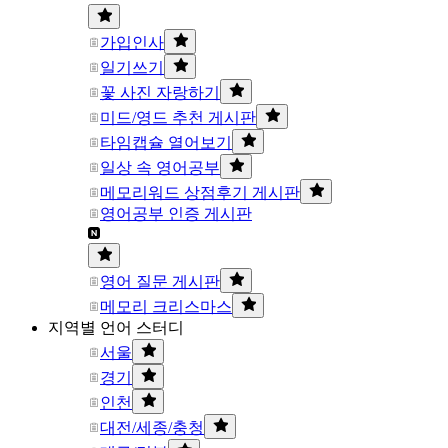
가입인사
일기쓰기
꽃 사진 자랑하기
미드/영드 추천 게시판
타임캡슐 열어보기
일상 속 영어공부
메모리워드 상점후기 게시판
영어공부 인증 게시판
영어 질문 게시판
메모리 크리스마스
지역별 언어 스터디
서울
경기
인천
대전/세종/충청