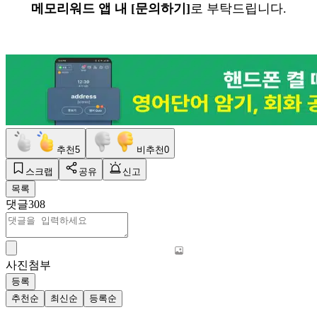
메모리워드 앱 내 [문의하기]
로 부탁드립니다.
추천
5
비추천
0
스크랩
공유
신고
목록
댓글
308
사진첨부
등록
추천순
최신순
등록순