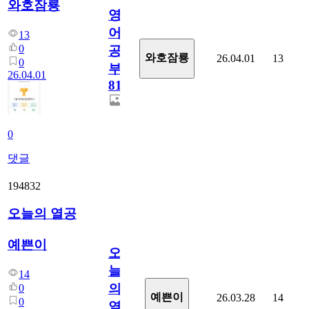
와호잠룡
영
어
13
0
공
와호잠룡
26.04.01
13
0
부
26.04.01
811
0
댓글
194832
오늘의 열공
예쁜이
오
늘
14
의
0
예쁜이
26.03.28
14
0
열