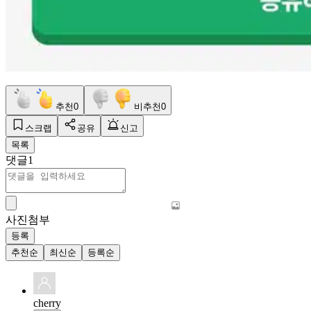
추천
0
비추천
0
스크랩
공유
신고
목록
댓글
1
사진첨부
등록
추천순
최신순
등록순
cherry