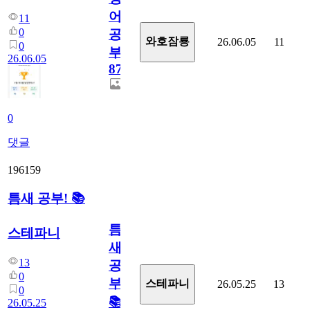
어
11
0
공
와호잠룡
26.06.05
11
0
부
26.06.05
871
0
댓글
196159
틈새 공부! 📚
틈
스테파니
새
13
공
0
부!
스테파니
26.05.25
13
0
📚
26.05.25