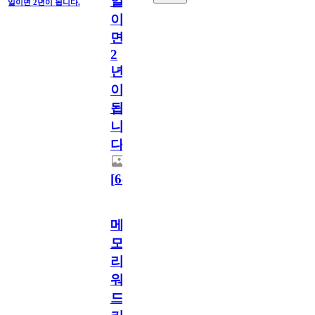
일
일이면 2년이 됩니다.
이
면
2
년
이
됩
니
다.
[
64
]
메
모
리
워
드