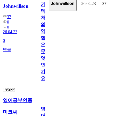
26.04.23
37
Johnwillson
키
Johnwillson
텍
37
처
0
의
0
역
26.04.23
할
0
은
댓글
무
엇
인
가
요?
195095
영어공부인증
영
미코씨
어