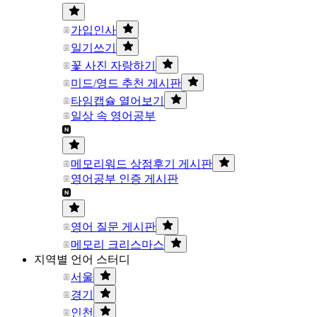
가입인사
일기쓰기
꽃 사진 자랑하기
미드/영드 추천 게시판
타임캡슐 열어보기
일상 속 영어공부
메모리워드 상점후기 게시판
영어공부 인증 게시판
영어 질문 게시판
메모리 크리스마스
지역별 언어 스터디
서울
경기
인천