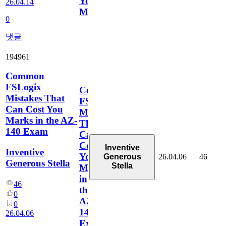
You
26.04.14
Missing?
0
댓글
194961
Common
FSLogix
Common
Mistakes That
FSLogix
Can Cost You
Mistakes
Marks in the AZ-
That
140 Exam
Can
Cost
Inventive
Inventive
You
26.04.06
46
Generous
Generous Stella
Stella
Marks
in
46
the
0
AZ-
0
140
26.04.06
Exam