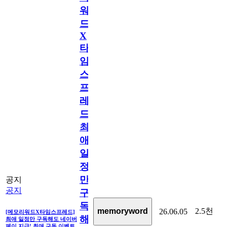
워
드
X
타
임
스
프
레
드]
최
애
일
정
만
공지
공지
구
독
2.5천
memoryword
26.06.05
[메모리워드X타임스프레드]
해
최애 일정만 구독해도 네이버
페이 지급! 최애 구독 이벤트