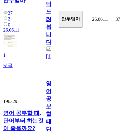
만두엄마
탁
드
37
려
2
만두엄마
26.06.11
37
0
봅
26.06.11
니
다.
1
[
1
]
댓글
영
어
공
196329
부
영어 공부할 때,
할
단어부터 하는것
때,
이 좋을까요?
단