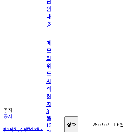
단
안
내
[
31
]
메
모
리
워
드
시
작
한
지
공지
3
공지
월
1.6천
장화
26.03.02
12
메모리워드 시작한지 3월12