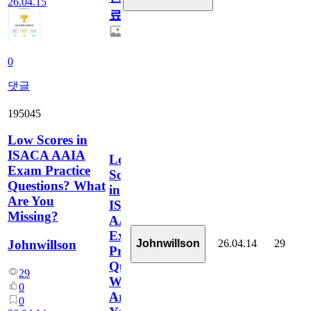
26.04.15
료
0
댓글
195045
Low Scores in
ISACA AAIA
Low
Exam Practice
Scores
Questions? What
in
Are You
ISACA
Missing?
AAIA
Exam
26.04.14
29
Johnwillson
Johnwillson
Practice
Questions?
29
What
0
Are
0