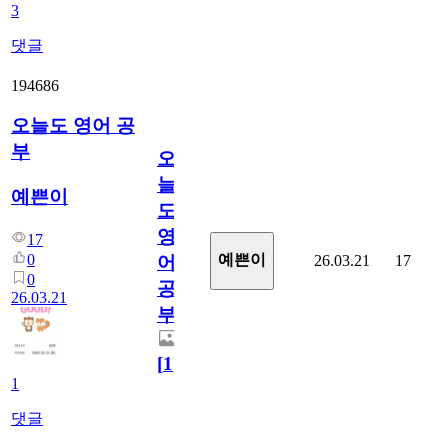
3
댓글
194686
오늘도 영어 공
부
오
늘
예쁜이
도
영
17
0
예쁜이
26.03.21
17
어
0
공
26.03.21
부
[
1
]
1
댓글