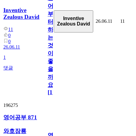
어
Inventive
부
Zealous David
Inventive
26.06.11
11
터
Zealous David
하
11
0
는
0
것
26.06.11
이
1
좋
댓글
을
까
요?
[
1
]
196275
영어공부 871
와호잠룡
영