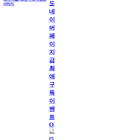
도
OPEN!
네
이
버
페
이
지
급!
최
애
구
독
이
벤
트
OPEN!
[
5
]