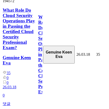
194572
What Role Do
Cloud Security
What
Operations Play
Role
in Passing the
Do
Certified Cloud
Cloud
Security
Security
Professional
Operations
Exam?
Play
Genuine Keen
in
26.03.18
35
Eva
Genuine Keen
Passing
Eva
the
Certified
35
Cloud
0
Security
0
Professional
26.03.18
Exam?
0
댓글