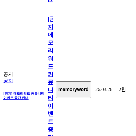
[공
지]
메
모
리
워
드
커
공지
공지
뮤
26.03.26
2천
memoryword
니
[공지] 메모리워드 커뮤니티
티
이벤트 중단 안내
이
벤
트
중