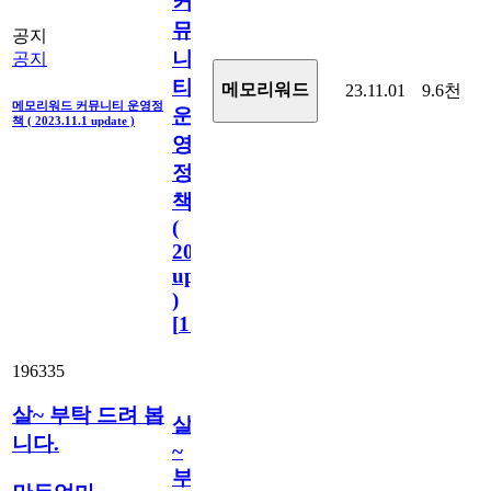
커
뮤
공지
니
공지
티
메모리워드
23.11.01
9.6천
메모리워드 커뮤니티 운영정
운
책 ( 2023.11.1 update )
영
정
책
(
2023.11.1
update
)
[
110
]
196335
살~ 부탁 드려 봅
살
니다.
~
부