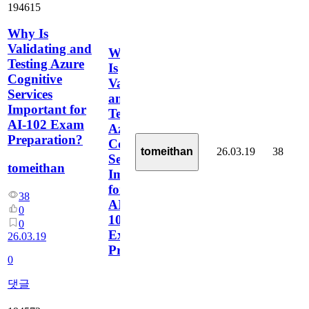
194615
Why Is
Validating and
Why
Testing Azure
Is
Cognitive
Validating
Services
and
Important for
Testing
AI-102 Exam
Azure
Preparation?
Cognitive
26.03.19
38
tomeithan
Services
tomeithan
Important
for
38
AI-
0
102
0
Exam
26.03.19
Preparation?
0
댓글