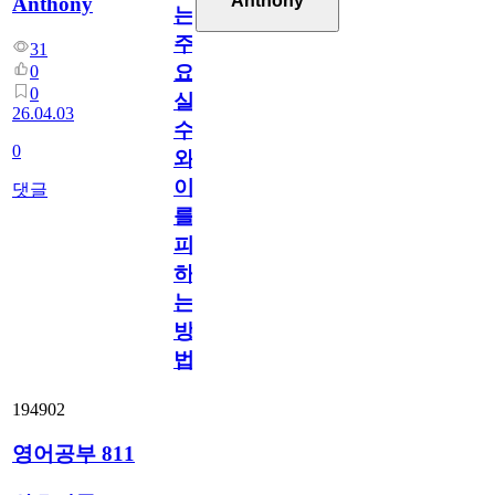
Anthony
Anthony
는
주
31
요
0
0
실
26.04.03
수
0
와
이
댓글
를
피
하
는
방
법
194902
영어공부 811