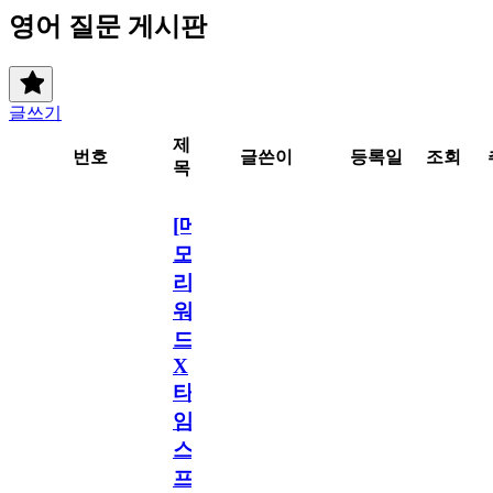
영어 질문 게시판
글쓰기
제
번호
글쓴이
등록일
조회
목
[메
모
리
워
드
X
타
임
스
프