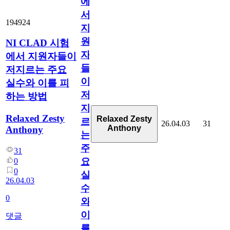
에
서
194924
지
원
NI CLAD 시험
자
에서 지원자들이
들
저지르는 주요
이
실수와 이를 피
저
하는 방법
지
Relaxed Zesty
Relaxed Zesty
르
26.04.03
31
Anthony
Anthony
는
주
31
요
0
0
실
26.04.03
수
0
와
이
댓글
를