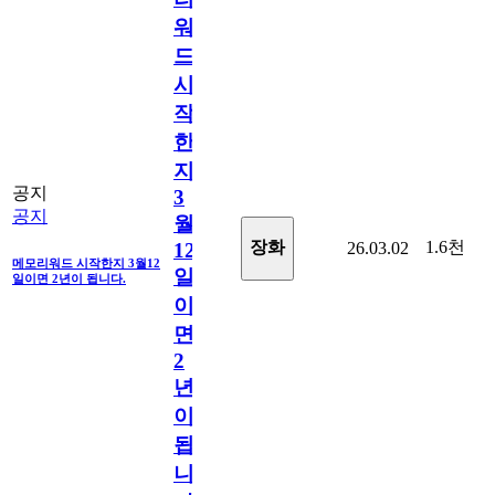
워
드
시
작
한
지
공지
3
공지
월
1.6천
장화
26.03.02
12
메모리워드 시작한지 3월12
일
일이면 2년이 됩니다.
이
면
2
년
이
됩
니