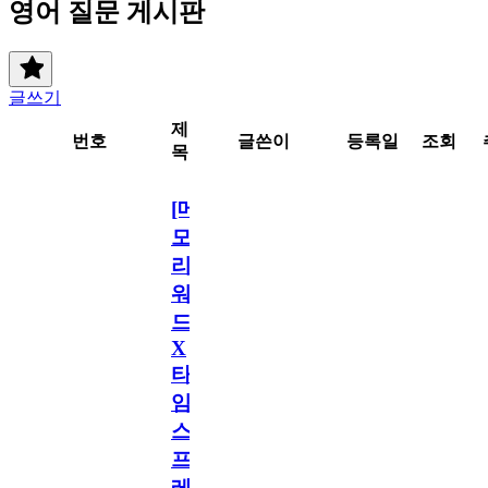
영어 질문 게시판
글쓰기
제
번호
글쓴이
등록일
조회
목
[메
모
리
워
드
X
타
임
스
프
레