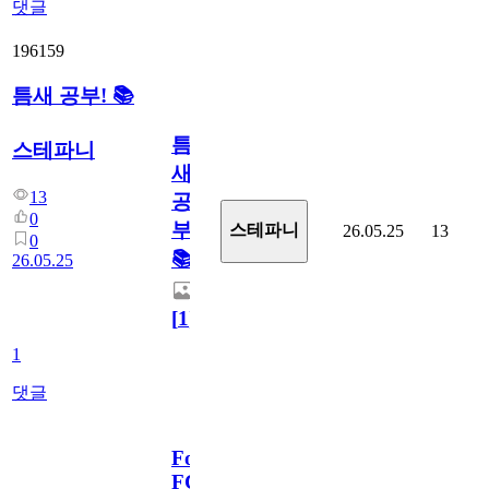
댓글
196159
틈새 공부! 📚
틈
스테파니
새
13
공
0
부!
스테파니
26.05.25
13
0
📚
26.05.25
[
1
]
1
댓글
Fortinet
FCSS_LED_AR-