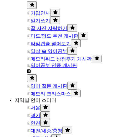
가입인사
일기쓰기
꽃 사진 자랑하기
미드/영드 추천 게시판
타임캡슐 열어보기
일상 속 영어공부
메모리워드 상점후기 게시판
영어공부 인증 게시판
영어 질문 게시판
메모리 크리스마스
지역별 언어 스터디
서울
경기
인천
대전/세종/충청