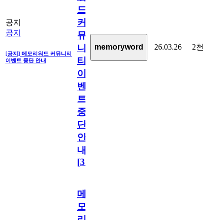
드
커
공지
공지
뮤
26.03.26
2천
memoryword
니
[공지] 메모리워드 커뮤니티
티
이벤트 중단 안내
이
벤
트
중
단
안
내
[
31
]
메
모
리