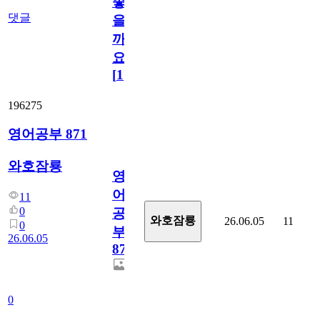
좋
댓글
을
까
요?
[
1
]
196275
영어공부 871
와호잠룡
영
어
11
0
공
와호잠룡
26.06.05
11
0
부
26.06.05
871
0