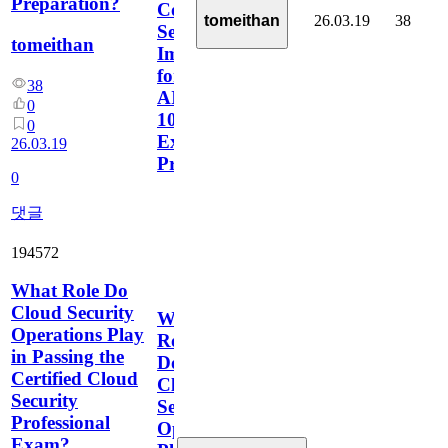
Preparation?
Cognitive
26.03.19
38
tomeithan
Services
tomeithan
Important
for
38
AI-
0
102
0
Exam
26.03.19
Preparation?
0
댓글
194572
What Role Do
Cloud Security
What
Operations Play
Role
in Passing the
Do
Certified Cloud
Cloud
Security
Security
Professional
Operations
Exam?