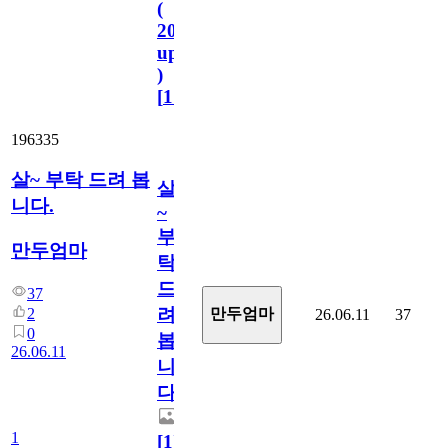
(
2023.11.1
update
)
[
110
]
196335
살~ 부탁 드려 봅
살
니다.
~
부
만두엄마
탁
드
37
려
2
만두엄마
26.06.11
37
0
봅
26.06.11
니
다.
1
[
1
]