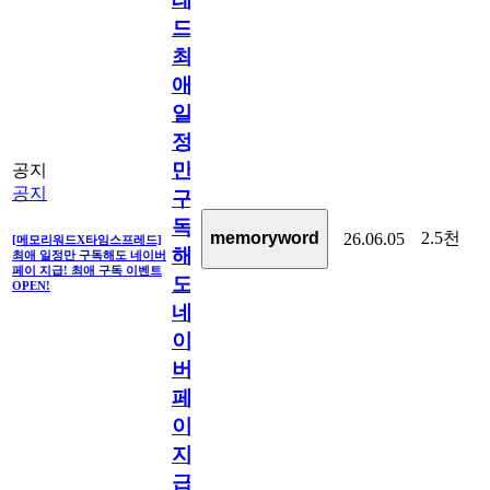
드]
최
애
일
정
만
공지
공지
구
독
2.5천
memoryword
26.06.05
[메모리워드X타임스프레드]
해
최애 일정만 구독해도 네이버
페이 지급! 최애 구독 이벤트
도
OPEN!
네
이
버
페
이
지
급!