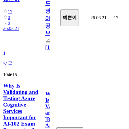
도
영
17
0
예쁜이
26.03.21
17
어
0
공
26.03.21
부
[
1
]
1
댓글
194615
Why Is
Validating and
Why
Testing Azure
Is
Cognitive
Validating
Services
and
Important for
Testing
AI-102 Exam
Azure