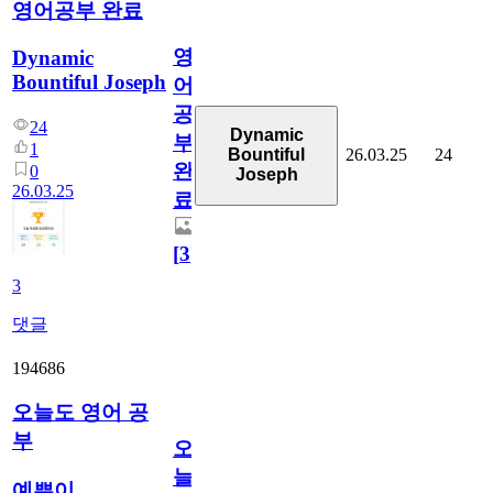
영어공부 완료
영
Dynamic
Bountiful Joseph
어
공
24
Dynamic
부
1
26.03.25
24
Bountiful
완
0
Joseph
26.03.25
료
[
3
]
3
댓글
194686
오늘도 영어 공
부
오
늘
예쁜이