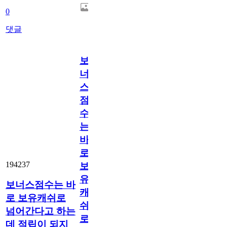
0
댓글
보
너
스
점
수
는
바
로
194237
보
유
보너스점수는 바
캐
로 보유캐쉬로
쉬
넘어간다고 하는
로
데 적립이 되지