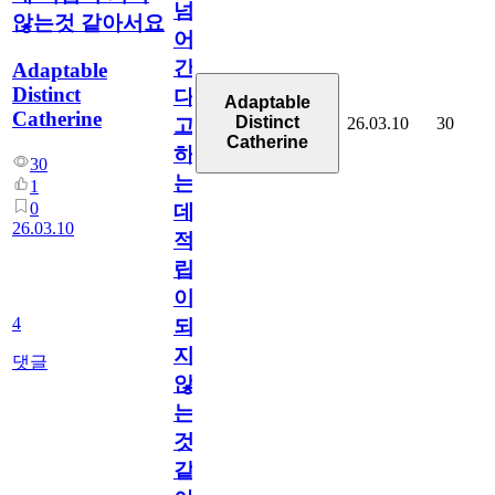
넘
않는것 같아서요
어
간
Adaptable
Distinct
다
Adaptable
Catherine
Distinct
26.03.10
30
고
Catherine
하
30
는
1
0
데
26.03.10
적
립
이
4
되
지
댓글
않
는
것
같