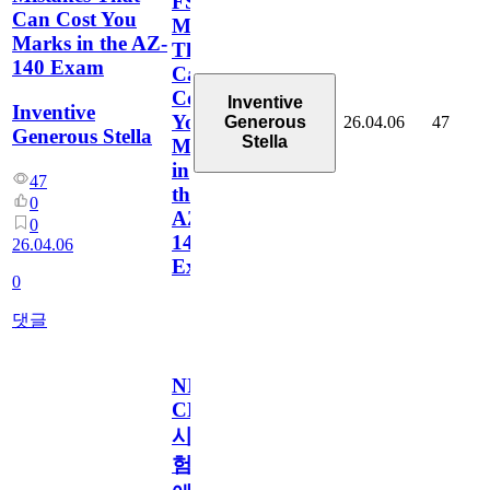
FSLogix
Can Cost You
Mistakes
Marks in the AZ-
That
140 Exam
Can
Cost
Inventive
Inventive
You
26.04.06
47
Generous
Generous Stella
Stella
Marks
in
47
the
0
AZ-
0
140
26.04.06
Exam
0
댓글
NI
CLAD
시
험