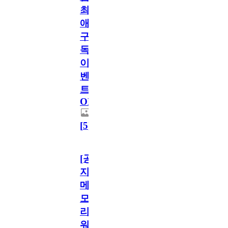
최
애
구
독
이
벤
트
OPEN!
[
5
]
[공
지]
메
모
리
워