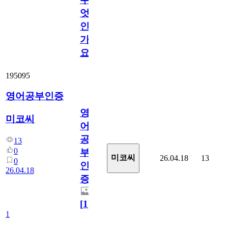
엇
인
가
요?
195095
영어공부인증
영
미코씨
어
공
13
0
부
미코씨
26.04.18
13
0
인
26.04.18
증
[
1
]
1