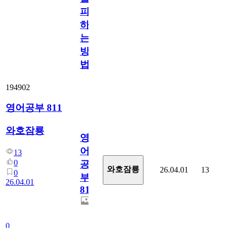
피
하
는
방
법
194902
영어공부 811
와호잠룡
영
어
13
0
공
와호잠룡
26.04.01
13
0
부
26.04.01
811
0