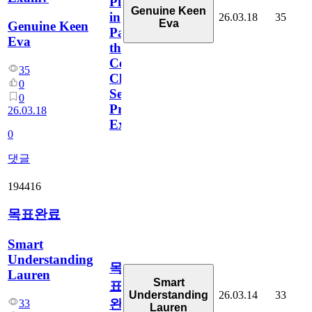
Play
Genuine Keen
in
26.03.18
35
Eva
Genuine Keen
Passing
Eva
the
Certified
35
Cloud
0
Security
0
Professional
26.03.18
Exam?
0
댓글
194416
목표완료
Smart
Understanding
목
Lauren
Smart
표
26.03.14
33
Understanding
완
33
Lauren