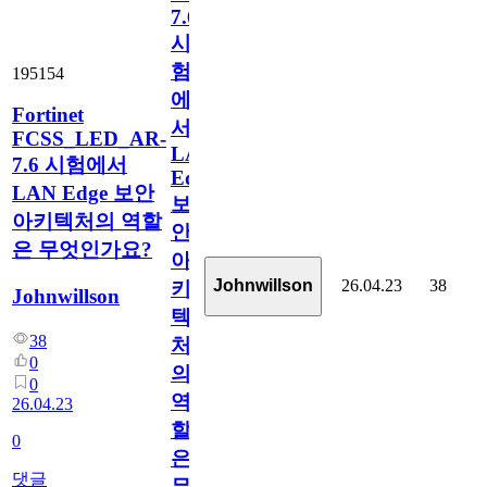
7.6
시
험
195154
에
Fortinet
서
FCSS_LED_AR-
LAN
7.6 시험에서
Edge
LAN Edge 보안
보
아키텍처의 역할
안
은 무엇인가요?
아
26.04.23
38
Johnwillson
키
Johnwillson
텍
38
처
0
의
0
역
26.04.23
할
0
은
댓글
무