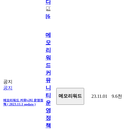
다.
[
64
]
메
모
리
워
드
커
뮤
공지
니
공지
티
메모리워드
23.11.01
9.6천
메모리워드 커뮤니티 운영정
운
책 ( 2023.11.1 update )
영
정
책