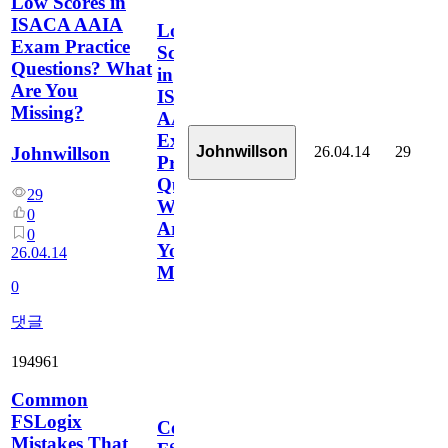
Low Scores in
ISACA AAIA
Low
Exam Practice
Scores
Questions? What
in
Are You
ISACA
Missing?
AAIA
Exam
26.04.14
29
Johnwillson
Johnwillson
Practice
Questions?
29
What
0
Are
0
You
26.04.14
Missing?
0
댓글
194961
Common
FSLogix
Common
Mistakes That