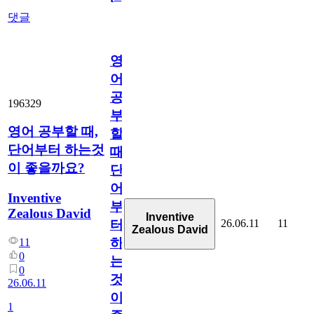
댓글
영
어
공
196329
부
영어 공부할 때,
할
단어부터 하는것
때,
이 좋을까요?
단
어
Inventive
부
Zealous David
Inventive
26.06.11
11
터
Zealous David
하
11
0
는
0
것
26.06.11
이
1