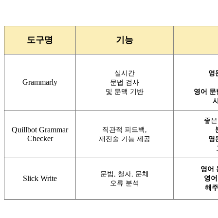
도구명
기능
실시간
영
Grammarly
문법 검사
및 문맥 기반
영어 문
좋
Quillbot Grammar
직관적 피드백,
Checker
재진술 기능 제공
영
영어 
문법, 철자, 문체
Slick Write
영어
오류 분석
해주