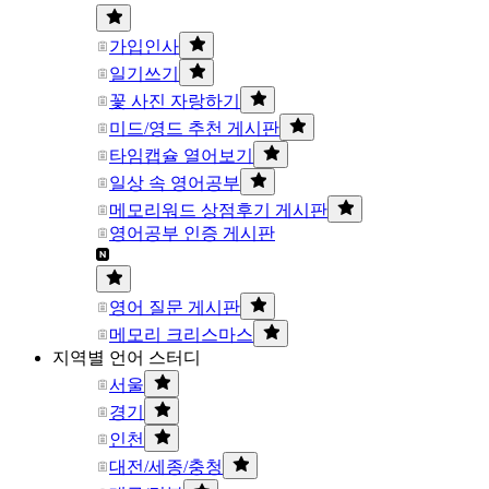
가입인사
일기쓰기
꽃 사진 자랑하기
미드/영드 추천 게시판
타임캡슐 열어보기
일상 속 영어공부
메모리워드 상점후기 게시판
영어공부 인증 게시판
영어 질문 게시판
메모리 크리스마스
지역별 언어 스터디
서울
경기
인천
대전/세종/충청