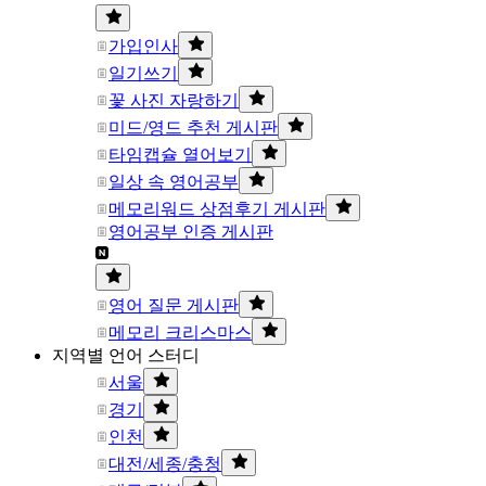
가입인사
일기쓰기
꽃 사진 자랑하기
미드/영드 추천 게시판
타임캡슐 열어보기
일상 속 영어공부
메모리워드 상점후기 게시판
영어공부 인증 게시판
영어 질문 게시판
메모리 크리스마스
지역별 언어 스터디
서울
경기
인천
대전/세종/충청