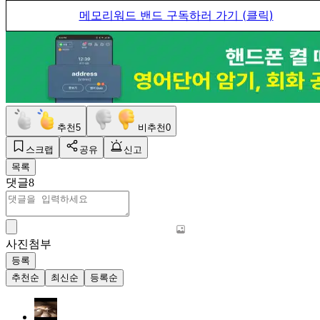
메모리워드 밴드 구독하러 가기 (클릭)
추천
5
비추천
0
스크랩
공유
신고
목록
댓글
8
사진첨부
등록
추천순
최신순
등록순