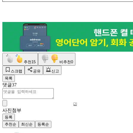
추천
15
비추천
0
스크랩
공유
신고
목록
댓글
37
사진첨부
등록
추천순
최신순
등록순