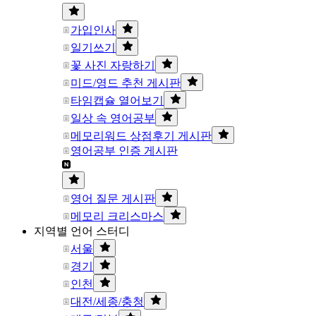
가입인사
일기쓰기
꽃 사진 자랑하기
미드/영드 추천 게시판
타임캡슐 열어보기
일상 속 영어공부
메모리워드 상점후기 게시판
영어공부 인증 게시판
영어 질문 게시판
메모리 크리스마스
지역별 언어 스터디
서울
경기
인천
대전/세종/충청