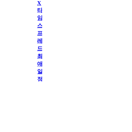
X
타
임
스
프
레
드]
최
애
일
정
공지
만
공지
구
독
[메모리워드X타임스프
2.5천
memoryword
26.06.05
2
레드] 최애 일정만 구
해
독해도 네이버페이 지
급! 최애 구독 이벤트
도
OPEN!
네